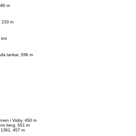
880 m
r, 233 m
5 km
da tankar, 596 m
nnen i Visby, 450 m
ens berg, 551 m
y 1361, 457 m