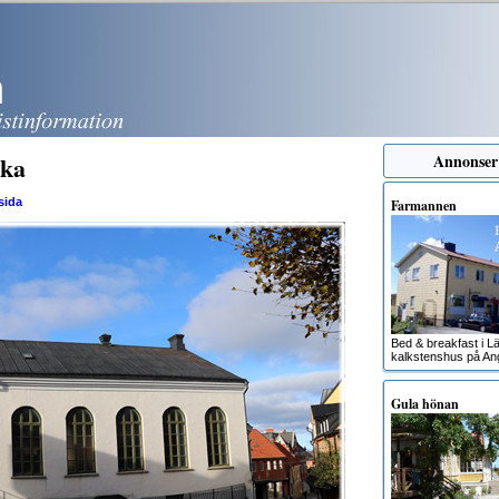
rka
Annonser
sida
Farmannen
Bed & breakfast i Lä
kalkstenshus på An
Gula hönan