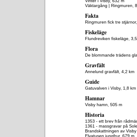
Vinter i Visby, 632 m
Väktargång | Ringmuren, 
Fakta
Ringmuren fick tre stjärno
Fiskeläge
Flundreviken fiskeläge, 3,
Flora
De blommande trädens gla
Gravfält
Annelund gravfält, 4,2 km
Guide
Gatuvalven i Visby, 1,8 km
Hamnar
Visby hamn, 505 m
Historia
1353 - ett brev från rådmä
1361 - massgravar på Sol
Brandskattningen av Visb
Elvatusen jungfrur, 679 m