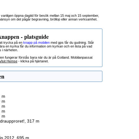
 vanligen öppna dagtid för besök mellan 15 maj och 15 september,
a hänsyn om det pågår begravning, bröllop eller annan verksamhet.
nappen - platsguide
t trycka på en
knapp på mobilen
med gps får du gudning. Står
nära en kyrka får du information om kyrkan och en lista på vad
s i närheten.
den fungerar förstås bara när du är på Gotland. Mobilanpassat
Visit Hemse
- klicka på hjärtanet.
en
6 m
0 m
8 m
1 m
7 m
äldraupproret!, 317 m
is 2012, 695 m