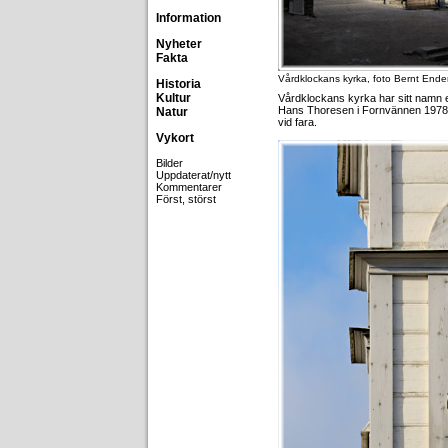
Information
Nyheter
Fakta
Vårdklockans kyrka, foto Bernt Ende
Historia
Kultur
Vårdklockans kyrka har sitt namn 
Hans Thoresen i Fornvännen 1978 fi
Natur
vid fara.
Vykort
Bilder
Uppdaterat/nytt
Kommentarer
Först, störst