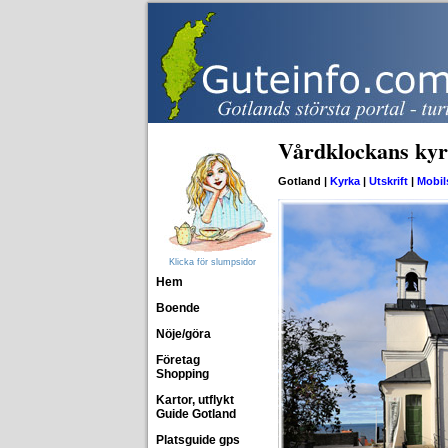
Vårdklockans ky
Gotland |
Kyrka
|
Utskrift
|
Mobil
Klicka för slumpsidor
Hem
Boende
Nöje/göra
Företag
Shopping
Kartor, utflykt
Guide Gotland
Platsguide gps