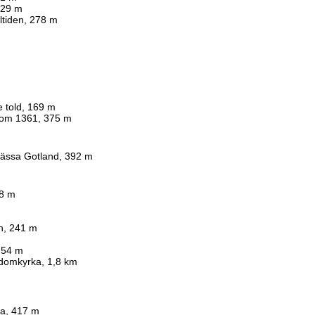
329 m
ltiden, 278 m
e told, 169 m
 om 1361, 375 m
mässa Gotland, 392 m
18 m
rin, 241 m
, 54 m
 domkyrka, 1,8 km
ia, 417 m