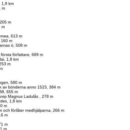
, 1,8 km
1 m
 205 m
4 m
s mea, 613 m
8, 160 m
darnas ö, 508 m
första författare, 689 m
lai, 1,8 km
 253 m
km
ngen, 580 m
lk av bönderna anno 1523, 384 m
288, 655 m
ngrep Magnus Ladulås , 278 m
ndes, 1,8 km
50 m
n och förlåter medhjälparna, 266 m
216 m
71 m
01 m