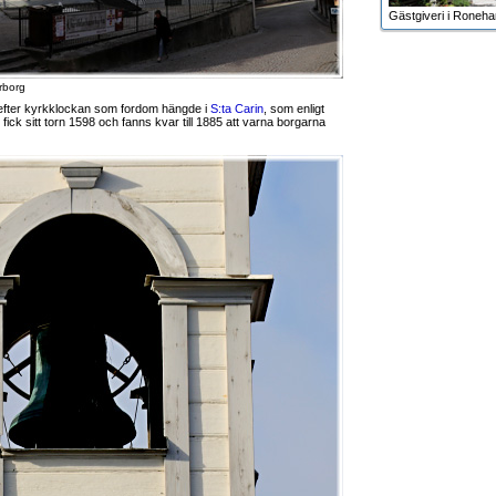
Gästgiveri i Roneh
rborg
efter kyrkklockan som fordom hängde i
S:ta Carin
, som enligt
ck sitt torn 1598 och fanns kvar till 1885 att varna borgarna