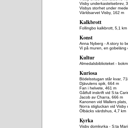
Visby underkastelsebrev, 
Visbys storhet under mede
Världsarvet Visby, 162 m
Kalkbrott
Follingbo kalkbrott, 5,1 km
Konst
Anna Nyberg - A story to b
Vi på muren, en gobeläng
Kultur
Almedalsbiblioteket - bok
Kuriosa
Bödelsstugan står kvar, 7
Djävulens spik, 664 m
Fan i helvete, 461 m
Gåtfull inskrift vid S:ta Ca
Jacob av Charra, 666 m
Kanonen vid Wallers plats
Norra stigluckan vid Visby
Ölbäcks värdshus, 4,7 km
Kyrka
Visby domkyrka - S:ta Mar