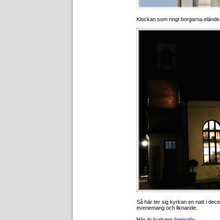
Klockan som ringt borgarna elände
Så här ter sig kyrkan en natt i de
evenemang och liknande.
Här är kyrkans
hemsida
.