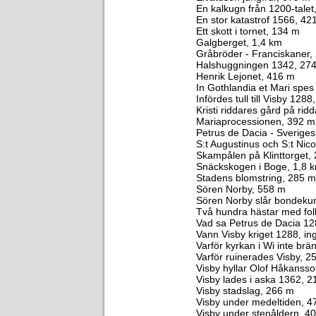
En kalkugn från 1200-talet
En stor katastrof 1566, 42
Ett skott i tornet, 134 m
Galgberget, 1,4 km
Gråbröder - Franciskaner,
Halshuggningen 1342, 27
Henrik Lejonet, 416 m
In Gothlandia et Mari spe
Infördes tull till Visby 128
Kristi riddares gård på rid
Mariaprocessionen, 392 m
Petrus de Dacia - Sveriges 
S:t Augustinus och S:t Nico
Skampålen på Klinttorget,
Snäckskogen i Boge, 1,8 
Stadens blomstring, 285 m
Sören Norby, 558 m
Sören Norby slår bondeku
Två hundra hästar med fo
Vad sa Petrus de Dacia 1
Vann Visby kriget 1288, i
Varför kyrkan i Wi inte brä
Varför ruinerades Visby, 2
Visby hyllar Olof Håkansso
Visby lades i aska 1362, 
Visby stadslag, 266 m
Visby under medeltiden, 4
Visby under stenåldern, 4