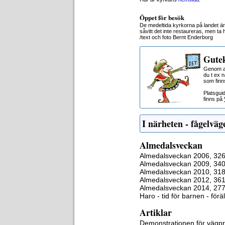
Öppet för besök
De medeltida kyrkorna på landet är
såvitt det inte restaureras, men t
/text och foto Bernt Enderborg
Gutek
Genom at
du t ex 
som finn
Platsgui
finns på
I närheten - fågelväg
Almedalsveckan
Almedalsveckan 2006, 32
Almedalsveckan 2009, 34
Almedalsveckan 2010, 31
Almedalsveckan 2012, 36
Almedalsveckan 2014, 27
Haro - tid för barnen - för
Artiklar
Demonstrationen för vägpr