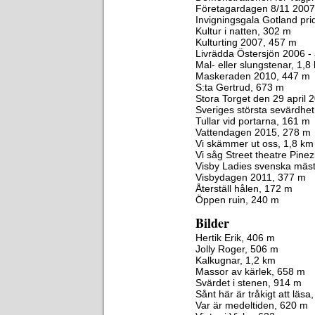
Företagardagen 8/11 2007
Invigningsgala Gotland pr
Kultur i natten, 302 m
Kulturting 2007, 457 m
Livrädda Östersjön 2006 - 
Mal- eller slungstenar, 1,8
Maskeraden 2010, 447 m
S:ta Gertrud, 673 m
Stora Torget den 29 april 
Sveriges största sevärdhe
Tullar vid portarna, 161 m
Vattendagen 2015, 278 m
Vi skämmer ut oss, 1,8 km
Vi såg Street theatre Pine
Visby Ladies svenska mäst
Visbydagen 2011, 377 m
Återställ hålen, 172 m
Öppen ruin, 240 m
Bilder
Hertik Erik, 406 m
Jolly Roger, 506 m
Kalkugnar, 1,2 km
Massor av kärlek, 658 m
Svärdet i stenen, 914 m
Sånt här är tråkigt att läsa
Var är medeltiden, 620 m