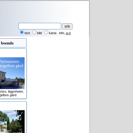
text
bild
karta
info
,
a-ö
 boende
rbro, lägenheter,
gelbos gård.