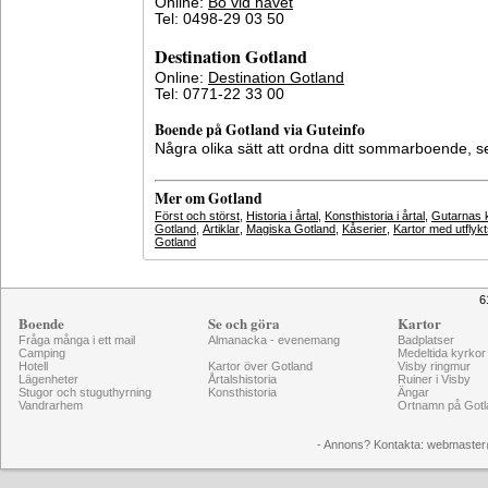
Online:
Bo vid havet
Tel: 0498-29 03 50
Destination Gotland
Online:
Destination Gotland
Tel: 0771-22 33 00
Boende på Gotland via Guteinfo
Några olika sätt att ordna ditt sommarboende, 
Mer om Gotland
Först och störst
,
Historia i årtal
,
Konsthistoria i årtal
,
Gutarnas k
Gotland
,
Artiklar
,
Magiska Gotland
,
Kåserier
,
Kartor med utflyk
Gotland
6
Boende
Se och göra
Kartor
Fråga många i ett mail
Almanacka - evenemang
Badplatser
Camping
Medeltida kyrkor
Hotell
Kartor över Gotland
Visby ringmur
Lägenheter
Årtalshistoria
Ruiner i Visby
Stugor och stuguthyrning
Konsthistoria
Ängar
Vandrarhem
Ortnamn på Gotl
- Annons? Kontakta: webmaster@