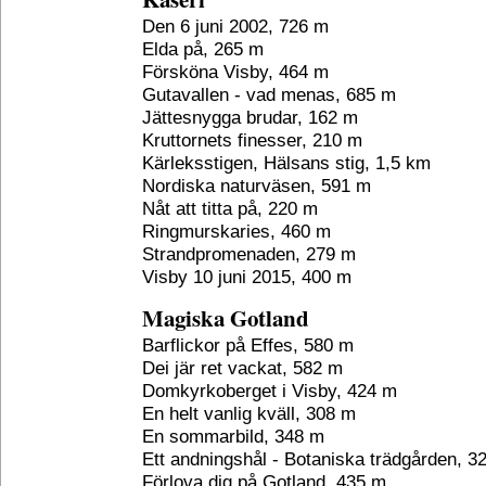
Den 6 juni 2002, 726 m
Elda på, 265 m
Försköna Visby, 464 m
Gutavallen - vad menas, 685 m
Jättesnygga brudar, 162 m
Kruttornets finesser, 210 m
Kärleksstigen, Hälsans stig, 1,5 km
Nordiska naturväsen, 591 m
Nåt att titta på, 220 m
Ringmurskaries, 460 m
Strandpromenaden, 279 m
Visby 10 juni 2015, 400 m
Magiska Gotland
Barflickor på Effes, 580 m
Dei jär ret vackat, 582 m
Domkyrkoberget i Visby, 424 m
En helt vanlig kväll, 308 m
En sommarbild, 348 m
Ett andningshål - Botaniska trädgården, 3
Förlova dig på Gotland, 435 m