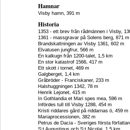
Hamnar
Visby hamn, 391 m
Historia
1353 - ett brev från rådmännen i Visby, 1
1361 - massgravar på Solens berg, 871 m
Brandskattningen av Visby 1361, 602 m
Elvatusen jungfrur, 566 m
En kalkugn från 1200-talet, 1,5 km
En stor katastrof 1566, 417 m
Ett skott i tornet, 469 m
Galgberget, 1,4 km
Gråbröder - Franciskaner, 233 m
Halshuggningen 1342, 78 m
Henrik Lejonet, 415 m
In Gothlandia et Mari spes mea, 596 m
Infördes tull till Visby 1288, 454 m
Kristi riddares gård på riddarnas ö, 459 m
Mariaprocessionen, 382 m
Petrus de Dacia - Sveriges första författa
S:t Augustinus och S:t Nicolai, 1,5 km