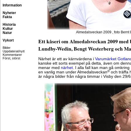
Information
Nyheter
Fakta
Historia
Kultur
Almedalsveckan 2009 , foto Bernt
Natur
Ett kåseri om Almedalsveckan 2009 med b
Vykort
Lundby-Wedin, Bengt Westerberg och Ma
Bilder
Uppdaterat/nytt
Kommentarer
Först, störst
Närhet är ett av kärnvärdena i
Varumärket Gotlan
kanske ett sorts exempel på detta, även om denn
menar med
närhet
. I alla fall kan man gå omkrin
®
en vanlig man under Almedalsveckan
och träffa 
är några bilder från några timmar i Visby den 29/