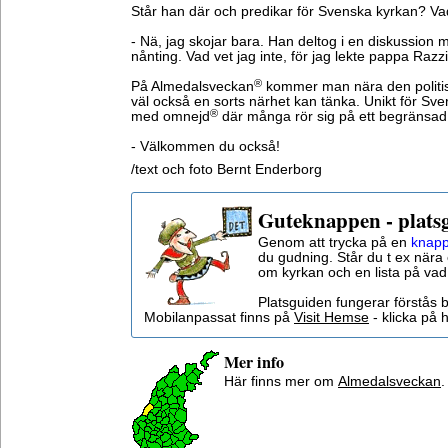
Står han där och predikar för Svenska kyrkan? Va
- Nä, jag skojar bara. Han deltog i en diskussio
nånting. Vad vet jag inte, för jag lekte pappa Raz
®
På Almedalsveckan
kommer man nära den politisk
väl också en sorts närhet kan tänka. Unikt för Sve
®
med omnejd
där många rör sig på ett begränsa
- Välkommen du också!
/text och foto Bernt Enderborg
Guteknappen - plats
Genom att trycka på en
knapp
du gudning. Står du t ex nära 
om kyrkan och en lista på vad
Platsguiden fungerar förstås 
Mobilanpassat finns på
Visit Hemse
- klicka på h
Mer info
Här finns mer om
Almedalsveckan
.