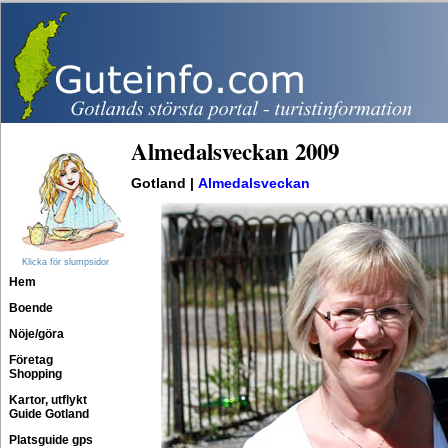
Almedalsveckan 2009
Gotland |
Almedalsveckan
Klicka för slumpsidor
Hem
Boende
Nöje/göra
Företag
Shopping
Kartor, utflykt
Guide Gotland
Platsguide gps