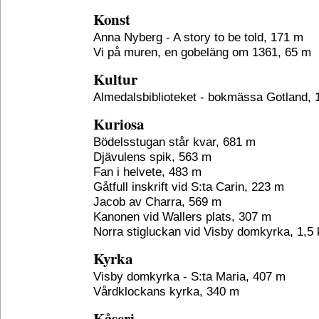
Konst
Anna Nyberg - A story to be told, 171 m
Vi på muren, en gobeläng om 1361, 65 m
Kultur
Almedalsbiblioteket - bokmässa Gotland,
Kuriosa
Bödelsstugan står kvar, 681 m
Djävulens spik, 563 m
Fan i helvete, 483 m
Gåtfull inskrift vid S:ta Carin, 223 m
Jacob av Charra, 569 m
Kanonen vid Wallers plats, 307 m
Norra stigluckan vid Visby domkyrka, 1,5
Kyrka
Visby domkyrka - S:ta Maria, 407 m
Vårdklockans kyrka, 340 m
Kåseri