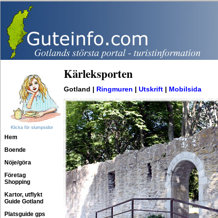
Kärleksporten
Gotland |
Ringmuren
|
Utskrift
|
Mobilsida
Klicka för slumpsidor
Hem
Boende
Nöje/göra
Företag
Shopping
Kartor, utflykt
Guide Gotland
Platsguide gps