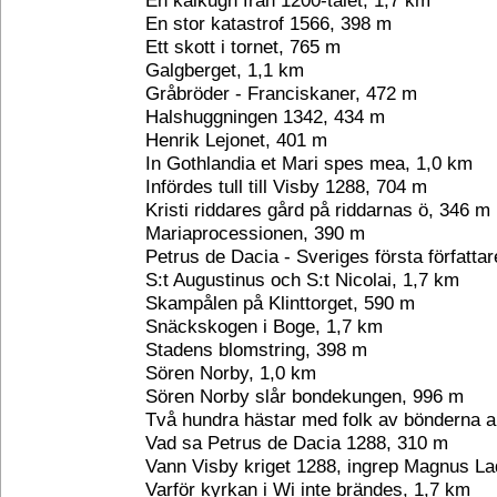
En kalkugn från 1200-talet, 1,7 km
En stor katastrof 1566, 398 m
Ett skott i tornet, 765 m
Galgberget, 1,1 km
Gråbröder - Franciskaner, 472 m
Halshuggningen 1342, 434 m
Henrik Lejonet, 401 m
In Gothlandia et Mari spes mea, 1,0 km
Infördes tull till Visby 1288, 704 m
Kristi riddares gård på riddarnas ö, 346 m
Mariaprocessionen, 390 m
Petrus de Dacia - Sveriges första författa
S:t Augustinus och S:t Nicolai, 1,7 km
Skampålen på Klinttorget, 590 m
Snäckskogen i Boge, 1,7 km
Stadens blomstring, 398 m
Sören Norby, 1,0 km
Sören Norby slår bondekungen, 996 m
Två hundra hästar med folk av bönderna 
Vad sa Petrus de Dacia 1288, 310 m
Vann Visby kriget 1288, ingrep Magnus La
Varför kyrkan i Wi inte brändes, 1,7 km