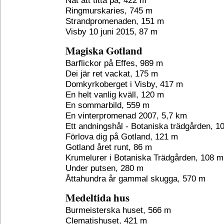
Nåt att titta på, 422 m
Ringmurskaries, 745 m
Strandpromenaden, 151 m
Visby 10 juni 2015, 87 m
Magiska Gotland
Barflickor på Effes, 989 m
Dei jär ret vackat, 175 m
Domkyrkoberget i Visby, 417 m
En helt vanlig kväll, 120 m
En sommarbild, 559 m
En vinterpromenad 2007, 5,7 km
Ett andningshål - Botaniska trädgården, 1
Förlova dig på Gotland, 121 m
Gotland året runt, 86 m
Krumelurer i Botaniska Trädgården, 108 m
Under putsen, 280 m
Åttahundra år gammal skugga, 570 m
Medeltida hus
Burmeisterska huset, 566 m
Clematishuset, 421 m