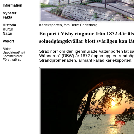
Information
Nyheter
Fakta
Historia
Kärleksporten, foto Bernt Enderborg
Kultur
En port i Visby ringmur från 1872 där äl
Natur
solnedgångskvällar blott svårligen kan låt
Vykort
Bilder
Strax norr om den igenmurade Vattenporten lät s
Uppdaterat/nytt
Wännerna" (DBW) år 1872 öppna upp en rundbågi
Kommentarer
Först, störst
Strandpromenaden, allmänt kallad kärleksporten.