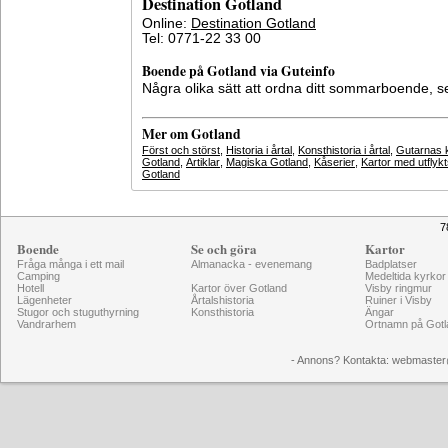
Destination Gotland
Online:
Destination Gotland
Tel: 0771-22 33 00
Boende på Gotland via Guteinfo
Några olika sätt att ordna ditt sommarboende, 
Mer om Gotland
Först och störst
,
Historia i årtal
,
Konsthistoria i årtal
,
Gutarnas k
Gotland
,
Artiklar
,
Magiska Gotland
,
Kåserier
,
Kartor med utflyk
Gotland
7
Boende
Se och göra
Kartor
Fråga många i ett mail
Almanacka - evenemang
Badplatser
Camping
Medeltida kyrkor
Hotell
Kartor över Gotland
Visby ringmur
Lägenheter
Årtalshistoria
Ruiner i Visby
Stugor och stuguthyrning
Konsthistoria
Ängar
Vandrarhem
Ortnamn på Gotl
- Annons? Kontakta: webmaster@