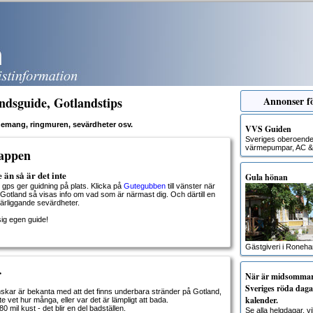
ndsguide, Gotlandstips
Annonser fö
venemang, ringmuren, sevärdheter osv.
VVS Guiden
Sveriges oberoende g
värmepumpar, AC & 
nappen
 än så är det inte
Gula hönan
 gps ger guidning på plats. Klicka på
Gutegubben
till vänster när
 Gotland så visas info om vad som är närmast dig. Och därtill en
närliggande sevärdheter.
sig egen guide!
Gästgiveri i Roneh
r
När är midsommar?
Sveriges röda dagar
nskar är bekanta med att det finns underbara stränder på Gotland,
kalender.
e vet hur många, eller var det är lämpligt att bada.
 mil kust - det blir en del badställen.
Se alla helgdagar, 