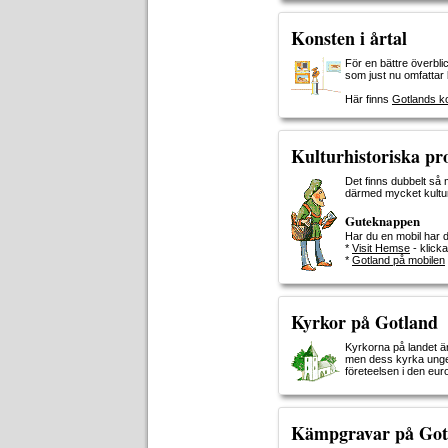
Konsten i årtal
För en bättre överbli
som just nu omfattar 
Här finns
Gotlands kon
Kulturhistoriska p
Det finns dubbelt så
därmed mycket kultur:
Guteknappen
Har du en mobil har du
*
Visit Hemse
- klicka
*
Gotland på mobilen
Kyrkor på Gotland
Kyrkorna på landet är
men dess kyrka ungef
företeelsen i den eur
Kämpgravar på Got