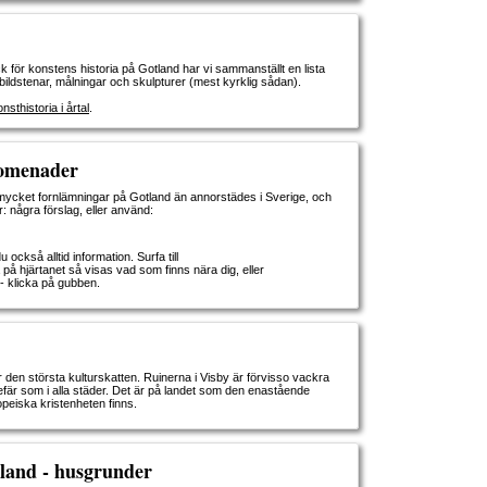
ck för konstens historia på Gotland har vi sammanställt en lista
bildstenar, målningar och skulpturer (mest kyrklig sådan).
sthistoria i årtal
.
romenader
 mycket fornlämningar på Gotland än annorstädes i Sverige, och
 några förslag, eller använd:
 också alltid information. Surfa till
 på hjärtanet så visas vad som finns nära dig, eller
- klicka på gubben.
 den största kulturskatten. Ruinerna i Visby är förvisso vackra
är som i alla städer. Det är på landet som den enastående
opeiska kristenheten finns.
land - husgrunder