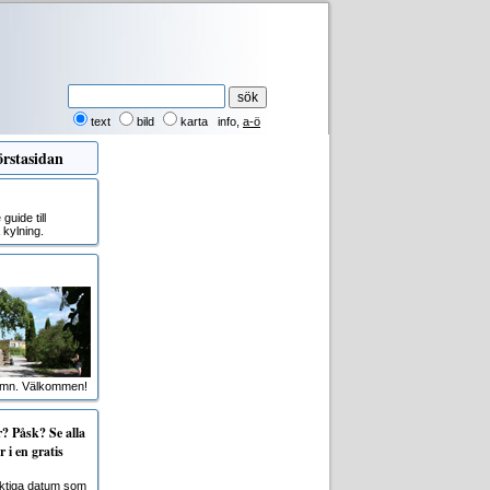
text
bild
karta
info
,
a-ö
rstasidan
uide till
kylning.
amn. Välkommen!
 Påsk? Se alla
 i en gratis
viktiga datum som