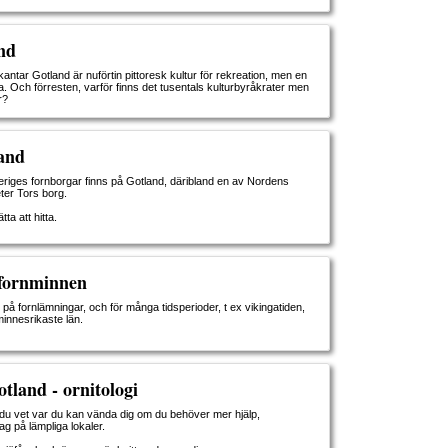
nd
ntar Gotland är nuförtin pittoresk kultur för rekreation, men en
. Och förresten, varför finns det tusentals kulturbyråkrater men
r?
and
eriges fornborgar finns på Gotland, däribland en av Nordens
eter Tors borg.
ta att hitta.
fornminnen
t på fornlämningar, och för många tidsperioder, t ex vikingatiden,
innesrikaste län.
tland - ornitologi
t du vet var du kan vända dig om du behöver mer hjälp,
g på lämpliga lokaler.