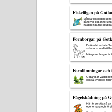
Fiskelägen på Gotla
Många fiskelägen som ka
gång var det annorlunda
nästan inga fiskegubba
Fornborgar på Gotl
En tiondel av hela Sv
största, som därtill h
Många av borgar är lät
Fornlämningar och 
Gotland är väldigt rik
också Sveriges fornm
Fågelskådning på Go
Här är en sida så at
evenemang och försla