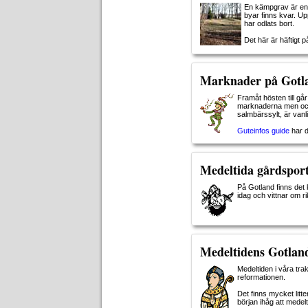
En kämpgrav är en 
byar finns kvar. U
har odlats bort.
Det här är häftigt p
Marknader på Gotl
Framåt hösten till g
marknaderna men ock
salmbärssylt, är vanl
Guteinfos guide
har d
Medeltida gårdspor
På Gotland finns det 
idag och vittnar om 
Medeltidens Gotlan
Medeltiden i våra tr
reformationen.
Det finns mycket litt
början ihåg att medelt