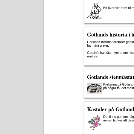
En översikt fram till 
Gotlands historia i å
Gotlands historia förefaller gans
har hänt grejer.
Guteinfo har rätt mycket om histo
rent av.
Gotlands stenmästa
Kyrkorna på Gotland 
på några få, det mes
Kastaler på Gotlan
Det finns gott om någ
annan tycker att dess