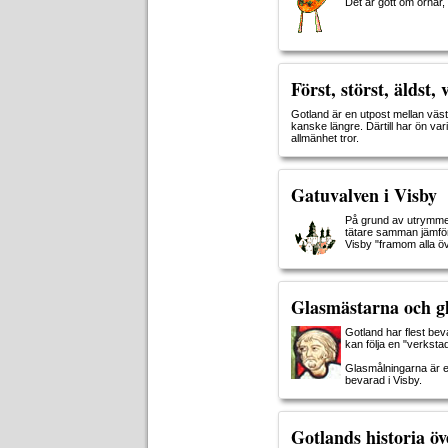
Det är gott om örnar,
Först, störst, äldst, 
Gotland är en utpost mellan väst 
kanske längre. Därtill har ön vari
allmänhet tror.
Gatuvalven i Visby
På grund av utrymme
tätare samman jämför
Visby "framom alla öv
Glasmästarna och g
Gotland har flest be
kan följa en "verksta
Glasmålningarna är e
bevarad i Visby.
Gotlands historia öve