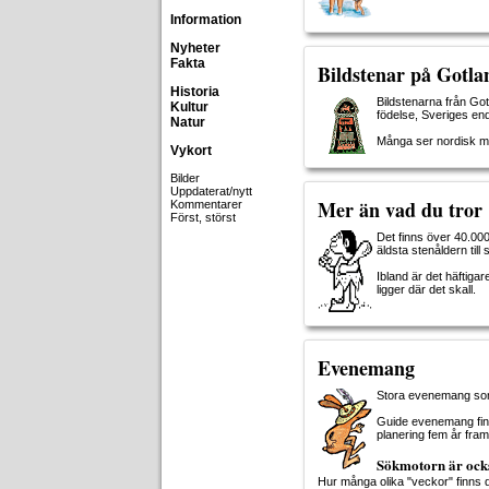
Information
Nyheter
Fakta
Bildstenar på Gotla
Historia
Bildstenarna från Got
Kultur
födelse, Sveriges en
Natur
Många ser nordisk my
Vykort
Bilder
Uppdaterat/nytt
Mer än vad du tror
Kommentarer
Först, störst
Det finns över 40.000
äldsta stenåldern til
Ibland är det häftigar
ligger där det skall.
Evenemang
Stora evenemang som
Guide evenemang finns
planering fem år fram
Sökmotorn är ock
Hur många olika "veckor" finns