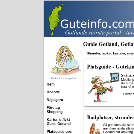
Guide Gotland, Gotla
Stränder, raukar, kastaler, e
Platsguide - Gutek
Svårare
Klicka för slumpsidor
Mobilens
du är på
Hem
lista på 
Boende
- Envar 
Nöje/göra
Företag
Shopping
Badplatser, strände
Kartor, utflykt
Guide Gotland
Så gott som alla sve
men kanhända alla int
Platsguide gps
Gotland har omkring 80