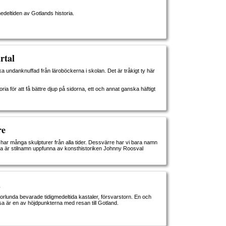
medeltiden av Gotlands historia.
rtal
ka undanknuffad från läroböckerna i skolan. Det är tråkigt ty här
ria för att få bättre djup på sidorna, ett och annat ganska häftigt
re
har många skulpturer från alla tider. Dessvärre har vi bara namn
ta är stilnamn uppfunna av konsthistoriken Johnny Roosval
d
orlunda bevarade tidigmedeltida kastaler, försvarstorn. En och
a är en av höjdpunkterna med resan till Gotland.