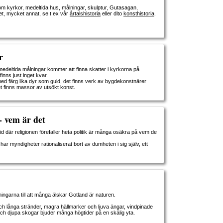
 om kyrkor, medeltida hus, målningar, skulptur, Gutasagan,
t, mycket annat, se t ex vår
årtalshistoria
eller dito
konsthistoria
.
r
deltida målningar kommer att finna skatter i kyrkorna på
inns just inget kvar.
ed färg lika dyr som guld, det finns verk av bygdekonstnärer
t finns massor av utsökt konst.
- vem är det
tid där religionen förefaller heta politik är många osäkra på vem de
r myndigheter rationaliserat bort av dumheten i sig själv, ett
ingarna till att många älskar Gotland är naturen.
ch långa stränder, magra hällmarker och ljuva ängar, vindpinade
ch djupa skogar bjuder många högtider på en skälig yta.