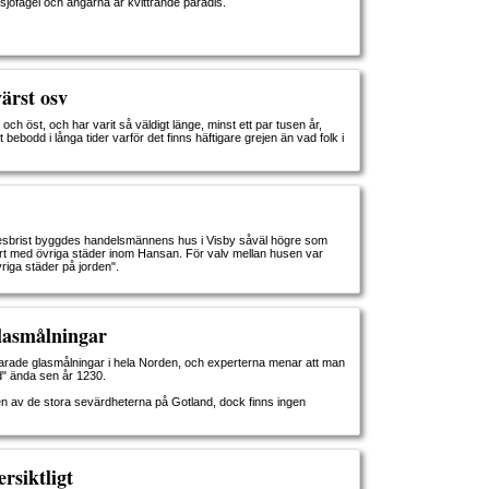
 sjöfågel och ängarna är kvittrande paradis.
värst osv
och öst, och har varit så väldigt länge, minst ett par tusen år,
t bebodd i långa tider varför det finns häftigare grejen än vad folk i
sbrist byggdes handelsmännens hus i Visby såväl högre som
t med övriga städer inom Hansan. För valv mellan husen var
riga städer på jorden".
lasmålningar
varade glasmålningar i hela Norden, och experterna menar att man
d" ända sen år 1230.
n av de stora sevärdheterna på Gotland, dock finns ingen
rsiktligt