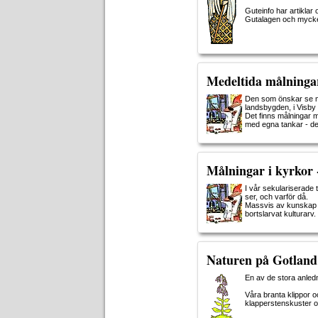
Guteinfo har artiklar
Gutalagen och mycke
Medeltida målninga
Den som önskar se me
landsbygden, i Visby f
Det finns målningar m
med egna tankar - de
Målningar i kyrkor 
I vår sekulariserade 
ser, och varför då.
Massvis av kunskap ha
bortslarvat kulturarv.
Naturen på Gotland
En av de stora anledn
Våra branta klippor o
klapperstenskuster o