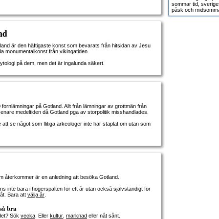
sommar tid, sverige
påsk och midsomma
nd
land är den häftigaste konst som bevarats från hitsidan av Jesu
da monumentalkonst från vikingatiden.
tologi på dem, men det är ingalunda säkert.
 fornlämningar på Gotland. Allt från lämningar av grottmän från
l senare medeltiden då Gotland pga av storpolitik misshandlades.
e att se något som flitiga arkeologer inte har staplat om utan som
 återkommer är en anledning att besöka Gotland.
 inte bara i högerspalten för ett år utan också självständigt för
åt. Bara att
välja år
.
så bra
 det? Sök
vecka
. Eller
kultur
,
marknad
eller nåt sånt.