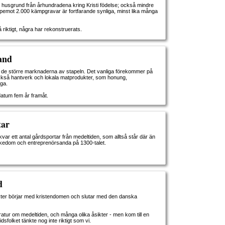
husgrund från århundradena kring Kristi födelse; också mindre
ppemot 2.000 kämpgravar är fortfarande synliga, minst lika många
å riktigt, några har rekonstruerats.
and
år de större marknaderna av stapeln. Det vanliga förekommer på
så hantverk och lokala matprodukter, som honung,
iga.
atum fem år framåt.
tar
kvar ett antal gårdsportar från medeltiden, som alltså står där än
rikedom och entreprenörsanda på 1300-talet.
d
akter börjar med kristendomen och slutar med den danska
eratur om medeltiden, och många olika åsikter - men kom till en
idsfolket tänkte nog inte riktigt som vi.