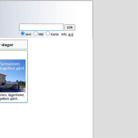
text
bild
karta
info
,
a-ö
 stugor
rbro, lägenheter,
gelbos gård.