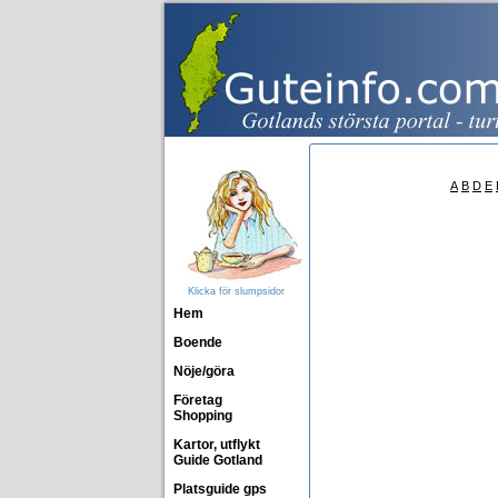
A
B
D
E
Klicka för slumpsidor
Hem
Boende
Nöje/göra
Företag
Shopping
Kartor, utflykt
Guide Gotland
Platsguide gps