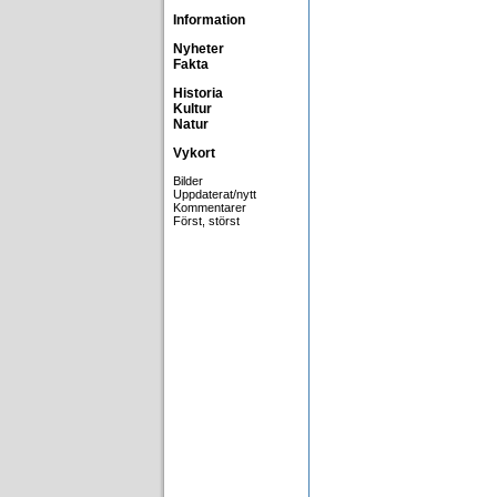
Information
Nyheter
Fakta
Historia
Kultur
Natur
Vykort
Bilder
Uppdaterat/nytt
Kommentarer
Först, störst