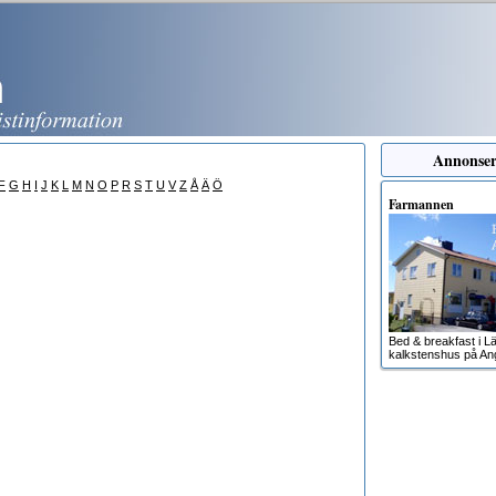
Annonser
F
G
H
I
J
K
L
M
N
O
P
R
S
T
U
V
Z
Å
Ä
Ö
Farmannen
Bed & breakfast i Lä
kalkstenshus på An