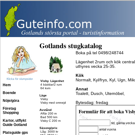
Gotlands stugkatalog
Boka på tel 0498/248744
Lägenhet 2rum och kök centralt
uthyres vecka 25-35.
Kök
Klicka för slumpsidor
Normalt, Kyl/frys, Kyl, Ugn, Mi
Visby. Lägenhet
Hem
4 bäddar/2 rum
64 kvm
Annat
Boende
Toalett, Dusch, Utemöbel,
Läge
Visby
Nöje/göra
Bytesdag: fredag
Visby med omnejd
Företag
Formulär för att boka Visb
Avstånd
Shopping
Affär 200 m
Bad 500 km
Kartor, utflykt
Visby C 200 m
tid, gärna vecka
Guide Gotland
Säsong/pris
:
antal vuxna
Låg: 3000 kr
Platsguide gps