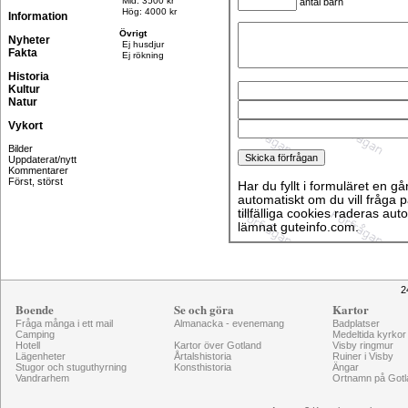
Mid: 3500 kr
antal barn
Hög: 4000 kr
Information
Övrigt
Nyheter
Ej husdjur
Fakta
Ej rökning
Historia
Kultur
Natur
Vykort
Bilder
Uppdaterat/nytt
Kommentarer
Först, störst
Har du fyllt i formuläret en gå
automatiskt om du vill fråga p
tillfälliga cookies raderas aut
lämnat guteinfo.com.
2
Boende
Se och göra
Kartor
Fråga många i ett mail
Almanacka - evenemang
Badplatser
Camping
Medeltida kyrkor
Hotell
Kartor över Gotland
Visby ringmur
Lägenheter
Årtalshistoria
Ruiner i Visby
Stugor och stuguthyrning
Konsthistoria
Ängar
Vandrarhem
Ortnamn på Gotl