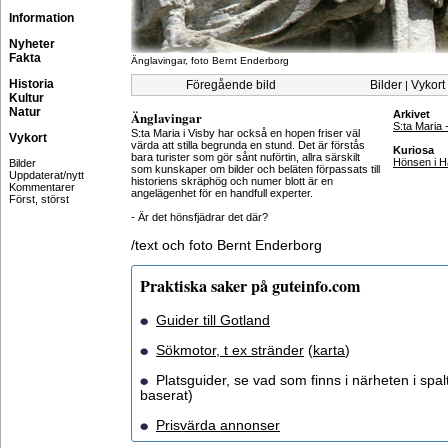
Information
Nyheter
Fakta
Änglavingar, foto Bernt Enderborg
Historia
Föregående bild
Bilder
Vykort
|
Kultur
Natur
Änglavingar
Arkivet
S:ta Maria
S:ta Maria i Visby har också en hopen friser väl
Vykort
värda att stilla begrunda en stund. Det är förstås
Kuriosa
bara turister som gör sånt nuförtin, allra särskilt
Hönsen i H
Bilder
som kunskaper om bilder och beläten förpassats till
Uppdaterat/nytt
historiens skräphög och numer blott är en
Kommentarer
angelägenhet för en handfull experter.
Först, störst
- Är det hönsfjädrar det där?
/text och foto Bernt Enderborg
Praktiska saker på guteinfo.com
Guider till Gotland
Sökmotor, t ex stränder
(
karta
)
Platsguider, se vad som finns i närheten i spalt
baserat)
Prisvärda annonser