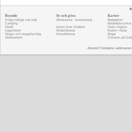
6
Boende
Se och göra
Kartor
Fråga många i ett mail
Almanacka - evenemang
Badplatser
Camping
Medeltida kyrkor
Hotell
Kartor över Gotland
Visby ringmur
Lägenheter
Årtalshistoria
Ruiner i Visby
Stugor och stuguthyrning
Konsthistoria
Ängar
Vandrarhem
Ortnamn på Gotl
- Annons? Kontakta: webmaster@