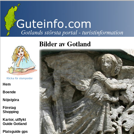
Bilder av Gotland
Klicka för slumpsidor
Hem
Boende
Nöje/göra
Företag
Shopping
Kartor, utflykt
Guide Gotland
Platsguide gps