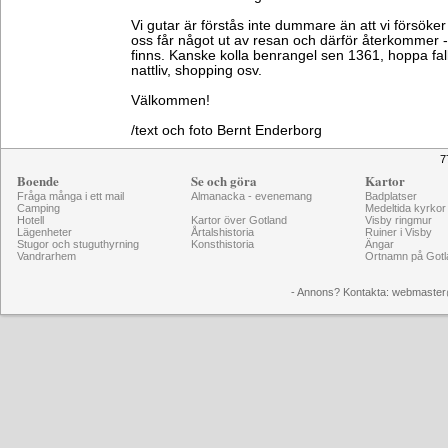
Vi gutar är förstås inte dummare än att vi försöker 
oss får något ut av resan och därför återkommer -
finns. Kanske kolla benrangel sen 1361, hoppa fa
nattliv, shopping osv.
Välkommen!
/text och foto Bernt Enderborg
7
Boende
Se och göra
Kartor
Fråga många i ett mail
Almanacka - evenemang
Badplatser
Camping
Medeltida kyrkor
Hotell
Kartor över Gotland
Visby ringmur
Lägenheter
Årtalshistoria
Ruiner i Visby
Stugor och stuguthyrning
Konsthistoria
Ängar
Vandrarhem
Ortnamn på Gotl
- Annons? Kontakta: webmaster@