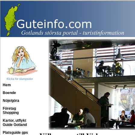
Klicka för slumpsidor
Hem
Boende
Nöje/göra
Företag
Shopping
Kartor, utflykt
Guide Gotland
Platsguide gps