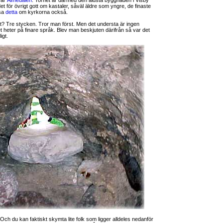
var
Almedalen
. Tornet är därmed den äldsta byggnaden i Visby
et för övrigt gott om kastaler, såväl äldre som yngre, de finaste
äsa
detta
om kyrkorna också.
et? Tre stycken. Tror man först. Men det understa är ingen
t heter på finare språk. Blev man beskjuten därifrån så var det
igt.
. Och du kan faktiskt skymta lite folk som ligger alldeles nedanför