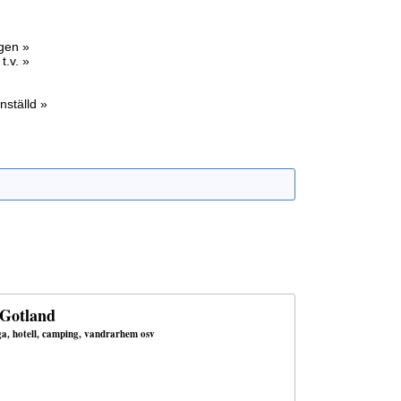
agen »
t.v. »
nställd »
 Gotland
uga, hotell, camping, vandrarhem osv