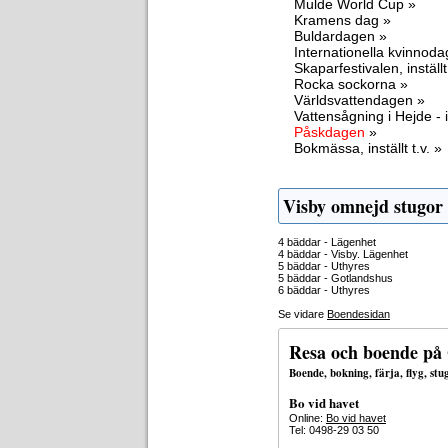
Mulde World Cup »
Kramens dag »
Buldardagen »
Internationella kvinnod
Skaparfestivalen, inställt 
Rocka sockorna »
Världsvattendagen »
Vattensågning i Hejde - i
Påskdagen
»
Bokmässa, inställt t.v. »
Visby omnejd stugor
4 bäddar - Lägenhet
4 bäddar - Visby. Lägenhet
5 bäddar - Uthyres
5 bäddar - Gotlandshus
6 bäddar - Uthyres
Se vidare
Boendesidan
Resa och boende på
Boende, bokning, färja, flyg, st
Bo vid havet
Online:
Bo vid havet
Tel: 0498-29 03 50