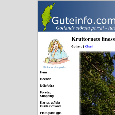
Kruttornets fines
Gotland |
Kåseri
Klicka för slumpsidor
Hem
Boende
Nöje/göra
Företag
Shopping
Kartor, utflykt
Guide Gotland
Platsguide gps