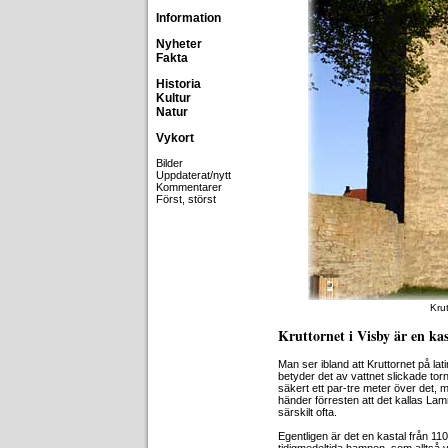
Information
Nyheter
Fakta
Historia
Kultur
Natur
Vykort
Bilder
Uppdaterat/nytt
Kommentarer
Först, störst
Krut
Kruttornet i Visby är en ka
Man ser ibland att Kruttornet på latin
betyder det av vattnet slickade torne
säkert ett par-tre meter över det, 
händer förresten att det kallas Lam
särskilt ofta.
Egentligen är det en kastal från 11