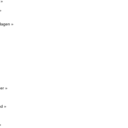
 »
»
sdagen »
er »
nd »
»