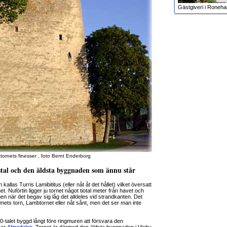
Gästgiveri i Roneh
tornets finesser , foto Bernt Enderborg
stal och den äldsta byggnaden som ännu står
 kallas Turris Lamibititus (eller nåt åt det hållet) vilket översatt
t. Nuförtin ligger ju tornet något tiotal meter från havet och
men när det begav sig låg det alldeles vid strandkanten. Det
mets torn, Lambtornet eller nåt sånt, men det ser man inte
00-talet byggd långt före ringmuren att försvara den