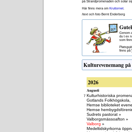
på Strandpromenaden och solar sig 
Här finns mera om
Kruttornet
.
/text och foto Bernt Enderborg
Gutek
Genom at
du t ex 
som finn
Platsgui
finns på
Kulturevenemang på
2026
Augusti
Kulturhistoriska promen
7
Gotlands Folkhögskola,
Hemse biblioteket eve
Hemse hembygdsföreni
Sudrets pastorat »
Valborgsmässoafton »
Valborg
»
Medeltidskyrkorna öppn