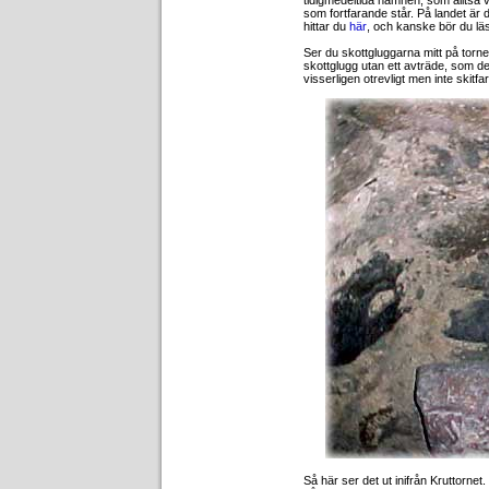
tidigmedeltida hamnen, som alltså 
som fortfarande står. På landet är d
hittar du
här
, och kanske bör du l
Ser du skottgluggarna mitt på torn
skottglugg utan ett avträde, som de
visserligen otrevligt men inte skitfarl
Så här ser det ut inifrån Kruttornet