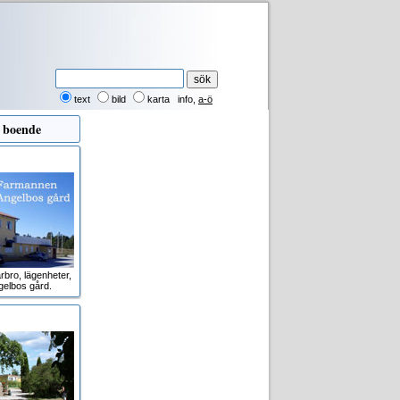
text
bild
karta
info
,
a-ö
 boende
rbro, lägenheter,
gelbos gård.