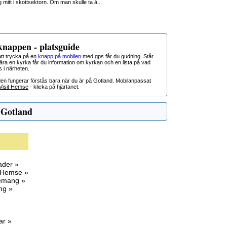
mitt i skottsektorn. Om man skulle ta å...
nappen - platsguide
t trycka på en
knapp på mobilen
med gps får du gudning. Står
nära en kyrka får du information om kyrkan och en lista på vad
s i närheten.
den fungerar förstås bara när du är på Gotland. Mobilanpassat
Visit Hemse
- klicka på hjärtanet.
 Gotland
ader »
 Hemse »
nemang »
ng »
ar »