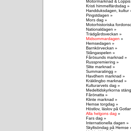
Motormarknad & Loppis
Kristi himmelfärdsdag »
Handduksdagen, kultur 
Pingstdagen »
Mors dag »
Motorhistoriska fordon
Nationaldagen »
Trädgårdsveckan »
Midsommardagen
»
Hemsedagen »
Barnkörveckan »
Stångaspelen »
Fårösunds marknad »
Russpremiering »
Slite marknad »
Summaratingg »
Havdhem marknad »
Kräklingbo marknad »
Kulturarvets dag »
Medeltidskyrkorna stäng
Fårönatta »
Klinte marknad »
Hemse torgdag »
Höstlov, läslov på Gotla
Alla helgons dag
»
Fars dag »
Internationella dagen »
Skyltsöndag på Hemse 