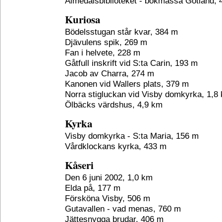
Almedalsbiblioteket - bokmässa Gotland,
Kuriosa
Bödelsstugan står kvar, 384 m
Djävulens spik, 269 m
Fan i helvete, 228 m
Gåtfull inskrift vid S:ta Carin, 193 m
Jacob av Charra, 274 m
Kanonen vid Wallers plats, 379 m
Norra stigluckan vid Visby domkyrka, 1,8
Ölbäcks värdshus, 4,9 km
Kyrka
Visby domkyrka - S:ta Maria, 156 m
Vårdklockans kyrka, 433 m
Kåseri
Den 6 juni 2002, 1,0 km
Elda på, 177 m
Försköna Visby, 506 m
Gutavallen - vad menas, 760 m
Jättesnygga brudar, 406 m