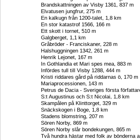
Brandskattningen av Visby 1361, 837 m
Elvatusen jungfrur, 275 m
En kalkugn från 1200-talet, 1,8 km
En stor katastrof 1566, 166 m
Ett skott i tornet, 510 m
Galgberget, 1,1 km
Gråbröder - Franciskaner, 228 m
Halshuggningen 1342, 261 m
Henrik Lejonet, 167 m
In Gothlandia et Mari spes mea, 883 m
Infördes tull till Visby 1288, 444 m
Kristi riddares gård på riddarnas ö, 170 m
Mariaprocessionen, 143 m
Petrus de Dacia - Sveriges första författa
S:t Augustinus och S:t Nicolai, 1,8 km
Skampålen på Klinttorget, 329 m
Snäckskogen i Boge, 1,8 km
Stadens blomstring, 207 m
Sören Norby, 869 m
Sören Norby slår bondekungen, 865 m
Två hundra hästar med folk av bönderna 