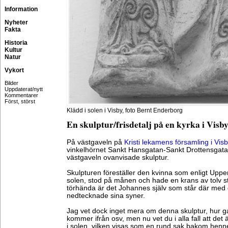
Information
Nyheter
Fakta
Historia
Kultur
Natur
Vykort
Bilder
Uppdaterat/nytt
Kommentarer
Först, störst
Klädd i solen i Visby, foto Bernt Enderborg
En skulptur/frisdetalj på en kyrka i Visb
På västgaveln på
Kristi lekamens församling i Vis
vinkelhörnet Sankt Hansgatan-Sankt Drottensgata
västgaveln ovanvisade skulptur.
Skulpturen föreställer den kvinna som enligt Uppe
solen, stod på månen och hade en krans av tolv s
törhända är det Johannes själv som står där med 
nedtecknade sina syner.
Jag vet dock inget mera om denna skulptur, hur 
kommer ifrån osv, men nu vet du i alla fall att det
i solen, vilken visas som en rund sak bakom henn