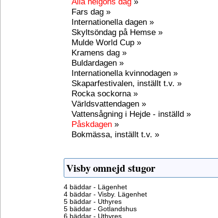
Alla helgons dag
»
Fars dag »
Internationella dagen »
Skyltsöndag på Hemse »
Mulde World Cup »
Kramens dag »
Buldardagen »
Internationella kvinnodagen »
Skaparfestivalen, inställt t.v. »
Rocka sockorna »
Världsvattendagen »
Vattensågning i Hejde - inställd »
Påskdagen
»
Bokmässa, inställt t.v. »
Visby omnejd stugor
4 bäddar - Lägenhet
4 bäddar - Visby. Lägenhet
5 bäddar - Uthyres
5 bäddar - Gotlandshus
6 bäddar - Uthyres