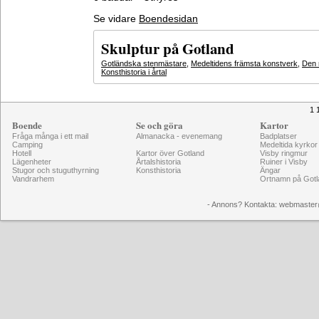
Se vidare
Boendesidan
Skulptur på Gotland
Gotländska stenmästare
,
Medeltidens främsta konstverk
,
Den 
Konsthistoria i årtal
1 
Boende
Se och göra
Kartor
Fråga många i ett mail
Almanacka - evenemang
Badplatser
Camping
Medeltida kyrkor
Hotell
Kartor över Gotland
Visby ringmur
Lägenheter
Årtalshistoria
Ruiner i Visby
Stugor och stuguthyrning
Konsthistoria
Ängar
Vandrarhem
Ortnamn på Gotl
- Annons? Kontakta: webmaster@