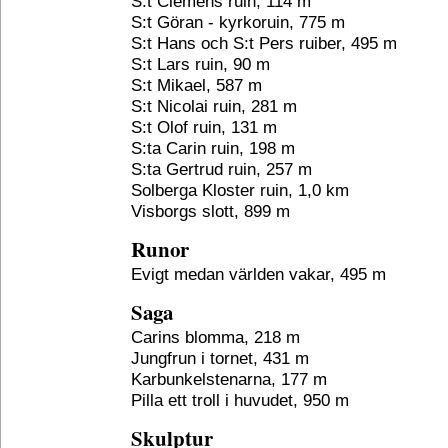
S:t Clemens ruin, 114 m
S:t Göran - kyrkoruin, 775 m
S:t Hans och S:t Pers ruiber, 495 m
S:t Lars ruin, 90 m
S:t Mikael, 587 m
S:t Nicolai ruin, 281 m
S:t Olof ruin, 131 m
S:ta Carin ruin, 198 m
S:ta Gertrud ruin, 257 m
Solberga Kloster ruin, 1,0 km
Visborgs slott, 899 m
Runor
Evigt medan världen vakar, 495 m
Saga
Carins blomma, 218 m
Jungfrun i tornet, 431 m
Karbunkelstenarna, 177 m
Pilla ett troll i huvudet, 950 m
Skulptur