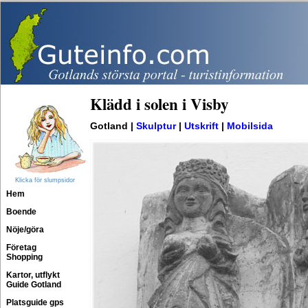
Klädd i solen i Visby
Gotland |
Skulptur
|
Utskrift
|
Mobilsida
Klicka för slumpsidor
Hem
Boende
Nöje/göra
Företag
Shopping
Kartor, utflykt
Guide Gotland
Platsguide gps