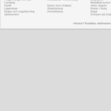
Camping
Medeltida kyrkor
Hotell
Kartor över Gotland
Visby ringmur
Lägenheter
Årtalshistoria
Ruiner i Visby
Stugor och stuguthyrning
Konsthistoria
Ängar
Vandrarhem
Ortnamn på Gotl
- Annons? Kontakta: webmaster@