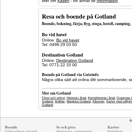
Mer om
Kåseri
- för annat se
Information
Resa och boende på Gotland
Boende, bokning, färja, flyg, stuga, hotell, campin
Bo vid havet
Online:
Bo vid havet
Tel: 0498-29 03 50
Destination Gotland
Online:
Destination Gotland
Tel: 0771-22 33 00
Boende på Gotland via Guteinfo
Några olika sätt att ordna ditt sommarboende, 
Mer om Gotland
Först och störst
,
Historia i årtal
,
Konsthistoria i årtal
,
Gutarnas k
Gotland
,
Artiklar
,
Magiska Gotland
,
Kåserier
,
Kartor med utflyk
Gotland
6
Boende
Se och göra
Kartor
Fråga många i ett mail
Almanacka - evenemang
Badplatser