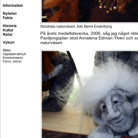
Information
Nyheter
Fakta
Historia
Nordiska naturväsen, foto Bernt Enderborg
Kultur
På årets medeltidsvecka, 2006, såg jag något riktig
Natur
Paviljongsplan stod Annalena Edman-Ylvén och sa
Vykort
naturväsen.
Bilder
Uppdaterat/nytt
Kommentarer
Först, störst