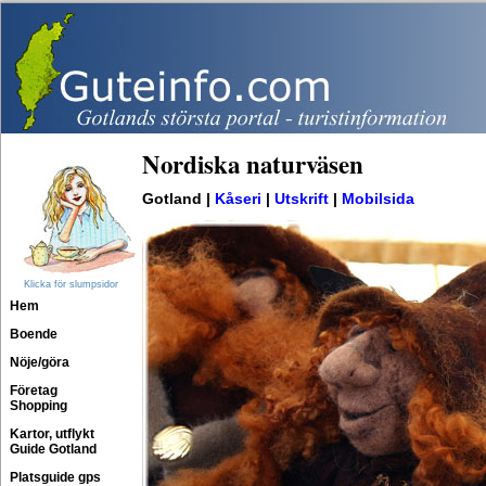
Nordiska naturväsen
Gotland |
Kåseri
|
Utskrift
|
Mobilsida
Klicka för slumpsidor
Hem
Boende
Nöje/göra
Företag
Shopping
Kartor, utflykt
Guide Gotland
Platsguide gps