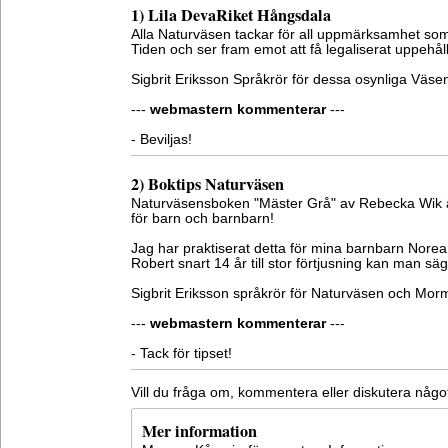
1) Lila DevaRiket Hångsdala
Alla Naturväsen tackar för all uppmärksamhet som
Tiden och ser fram emot att få legaliserat uppehållst
Sigbrit Eriksson Språkrör för dessa osynliga Väse
---
webmastern kommenterar
---
- Beviljas!
2) Boktips Naturväsen
Naturväsensboken "Mäster Grå" av Rebecka Wik är
för barn och barnbarn!
Jag har praktiserat detta för mina barnbarn Norea
Robert snart 14 år till stor förtjusning kan man säg
Sigbrit Eriksson språkrör för Naturväsen och Mo
---
webmastern kommenterar
---
- Tack för tipset!
Vill du fråga om, kommentera eller diskutera någ
Mer information