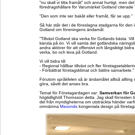
"nu skall vi titta framåt" och annat hurtigt, men de
föredragshållare för Varumärket Gotland citerade
"Den som inte ser bakåt eller framåt, får se upp."
Så här står det i de föreslagna stadgarna för den i
Gotland om föreningens ändamål:
"Tillväxt Gotland ska verka för Gotlands bästa. Vill
känsla på ön. Vi vill samla det gotländska näring
andra aktörer för att offensivt och långsiktigt bidra t
verka, bo och leva på Gotland.
Vi vill bidra till:
- Regional hållbar tillväxt och fler företagsetableri
- Förbättrat företagsklimat och bättre samarbete."
Förutom språkfelen så är ändamålet alltså allting
göra, såvitt det anses bra.
Temat för Företagardagen var:
Samverkan för G
högtidlighöll Thomsson detta. Jag skall förresten ti
del från myndigheterna om utsträckta händer varf
omnämna
Mexonds
kongeniala design på företa