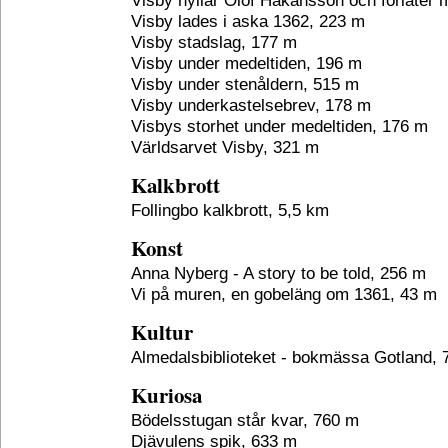
Visby hyllar Olof Håkansson och förlåter
Visby lades i aska 1362, 223 m
Visby stadslag, 177 m
Visby under medeltiden, 196 m
Visby under stenåldern, 515 m
Visby underkastelsebrev, 178 m
Visbys storhet under medeltiden, 176 m
Världsarvet Visby, 321 m
Kalkbrott
Follingbo kalkbrott, 5,5 km
Konst
Anna Nyberg - A story to be told, 256 m
Vi på muren, en gobeläng om 1361, 43 m
Kultur
Almedalsbiblioteket - bokmässa Gotland, 
Kuriosa
Bödelsstugan står kvar, 760 m
Djävulens spik, 633 m