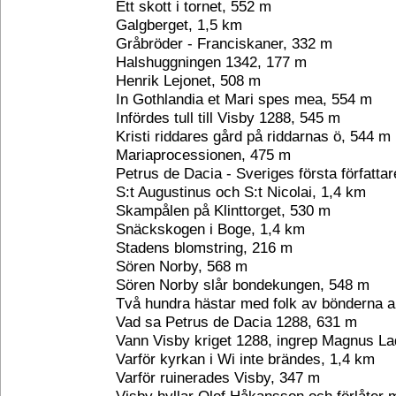
Ett skott i tornet, 552 m
Galgberget, 1,5 km
Gråbröder - Franciskaner, 332 m
Halshuggningen 1342, 177 m
Henrik Lejonet, 508 m
In Gothlandia et Mari spes mea, 554 m
Infördes tull till Visby 1288, 545 m
Kristi riddares gård på riddarnas ö, 544 m
Mariaprocessionen, 475 m
Petrus de Dacia - Sveriges första författa
S:t Augustinus och S:t Nicolai, 1,4 km
Skampålen på Klinttorget, 530 m
Snäckskogen i Boge, 1,4 km
Stadens blomstring, 216 m
Sören Norby, 568 m
Sören Norby slår bondekungen, 548 m
Två hundra hästar med folk av bönderna 
Vad sa Petrus de Dacia 1288, 631 m
Vann Visby kriget 1288, ingrep Magnus La
Varför kyrkan i Wi inte brändes, 1,4 km
Varför ruinerades Visby, 347 m