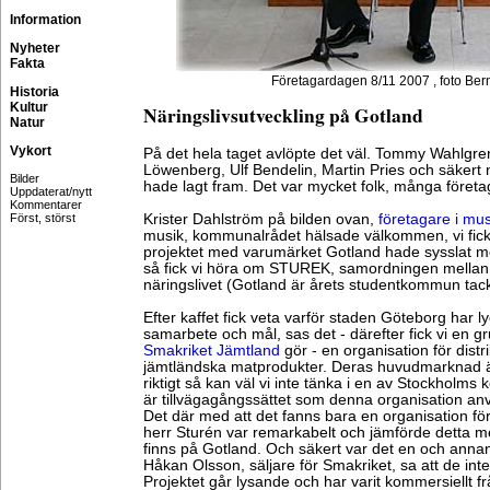
Information
Nyheter
Fakta
Företagardagen 8/11 2007 , foto Ber
Historia
Kultur
Näringslivsutveckling på Gotland
Natur
Vykort
På det hela taget avlöpte det väl. Tommy Wahlgren
Löwenberg, Ulf Bendelin, Martin Pries och säkert 
Bilder
hade lagt fram. Det var mycket folk, många företa
Uppdaterat/nytt
Kommentarer
Först, störst
Krister Dahlström på bilden ovan,
företagare i mus
musik, kommunalrådet hälsade välkommen, vi fick 
projektet med varumärket Gotland hade sysslat me
så fick vi höra om STUREK, samordningen mellan 
näringslivet (Gotland är årets studentkommun tack
Efter kaffet fick veta varför staden Göteborg har ly
samarbete och mål, sas det - därefter fick vi en
Smakriket Jämtland
gör - en organisation för distri
jämtländska matprodukter. Deras huvudmarknad är
riktigt så kan väl vi inte tänka i en av Stockholms
är tillvägagångssättet som denna organisation anvä
Det där med att det fanns bara en organisation fö
herr Sturén var remarkabelt och jämförde detta
finns på Gotland. Och säkert var det en och anna
Håkan Olsson, säljare för Smakriket, sa att de in
Projektet går lysande och har varit kommersiellt f