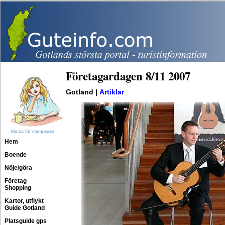
Företagardagen 8/11 2007
Gotland |
Artiklar
Klicka för slumpsidor
Hem
Boende
Nöje/göra
Företag
Shopping
Kartor, utflykt
Guide Gotland
Platsguide gps