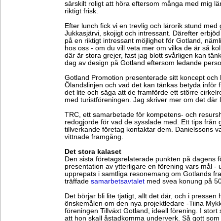
särskilt roligt att höra eftersom många med mig l
riktigt frisk.
Efter lunch fick vi en trevlig och lärorik stund med
Jukkasjärvi, skojigt och intressant. Därefter erb
på en riktigt intressant möjlighet för Gotland, näml
hos oss - om du vill veta mer om vilka de är så ko
där är stora grejer, fast jag blott svårligen kan tän
dag av design på Gotland eftersom ledande persone
Gotland Promotion presenterade sitt koncept och 
Ölandslinjen och vad det kan tänkas betyda inför fr
det lite och säga att de framförde ett större cirk
med turistföreningen. Jag skriver mer om det där 
TRC, ett samarbetade för kompetens- och resurshö
redogjorde för vad de sysslade med. Ett tips från gu
tillverkande företag kontaktar dem. Danielssons 
vittnade framgång.
Det stora kalaset
Den sista företagsrelaterade punkten på dagens f
presentation av ytterligare en förening vars mål - 
upprepats i samtliga resonemang om Gotlands fra
träffade
samarbetsavtalet
med svea konung på 500
Det börjar bli lite tjatigt, allt det där, och i press
önskemålen om den nya projektledare -Tiina Mykkä
föreningen Tillväxt Gotland, ideell förening. I sto
att hon skall åstadkomma underverk. Så gott som 