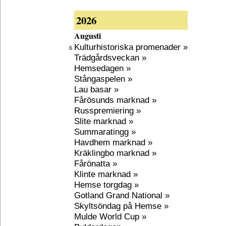
2026
Augusti
Kulturhistoriska promenader »
6
Trädgårdsveckan »
Hemsedagen »
Stångaspelen »
Lau basar »
Fårösunds marknad »
Russpremiering »
Slite marknad »
Summaratingg »
Havdhem marknad »
Kräklingbo marknad »
Fårönatta »
Klinte marknad »
Hemse torgdag »
Gotland Grand National »
Skyltsöndag på Hemse »
Mulde World Cup »