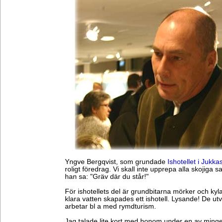
Yngve Bergqvist, som grundade
Ishotellet i Jukkas
roligt föredrag. Vi skall inte upprepa alla skojiga 
han sa: "Gräv där du står!"
För ishotellets del är grundbitarna mörker och kyla
klara vatten skapades ett ishotell. Lysande! De ut
arbetar bl a med rymdturism.
Jag talade lite kort med honom under en av minge