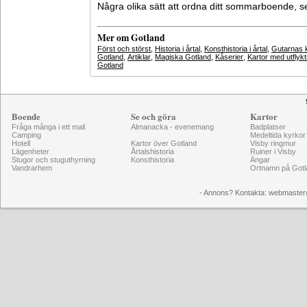
Några olika sätt att ordna ditt sommarboende, 
Mer om Gotland
Först och störst
,
Historia i årtal
,
Konsthistoria i årtal
,
Gutarnas k
Gotland
,
Artiklar
,
Magiska Gotland
,
Kåserier
,
Kartor med utflyk
Gotland
Boende
Se och göra
Kartor
Fråga många i ett mail
Almanacka - evenemang
Badplatser
Camping
Medeltida kyrkor
Hotell
Kartor över Gotland
Visby ringmur
Lägenheter
Årtalshistoria
Ruiner i Visby
Stugor och stuguthyrning
Konsthistoria
Ängar
Vandrarhem
Ortnamn på Gotl
- Annons? Kontakta: webmaster@