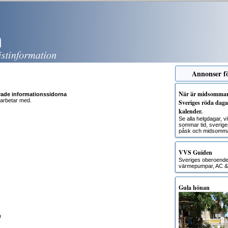
Annonser fö
När är midsommar?
rade informationssidorna
 arbetar med.
Sveriges röda dagar
kalender.
Se alla helgdagar, 
sommar tid, sverige
påsk och midsomma
VVS Guiden
Sveriges oberoende g
värmepumpar, AC & 
Gula hönan
n