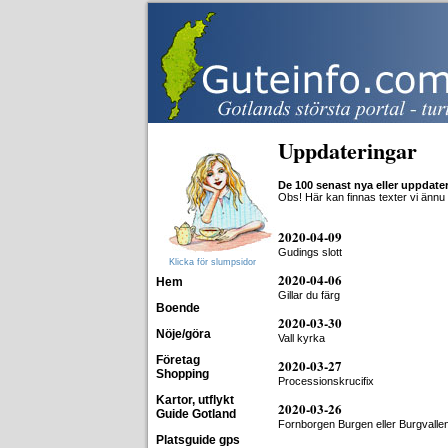
Uppdateringar
De 100 senast nya eller uppdate
Obs! Här kan finnas texter vi ännu
2020-04-09
Gudings slott
Klicka för slumpsidor
2020-04-06
Hem
Gillar du färg
Boende
2020-03-30
Nöje/göra
Vall kyrka
Företag
2020-03-27
Shopping
Processionskrucifix
Kartor, utflykt
2020-03-26
Guide Gotland
Fornborgen Burgen eller Burgvalle
Platsguide gps