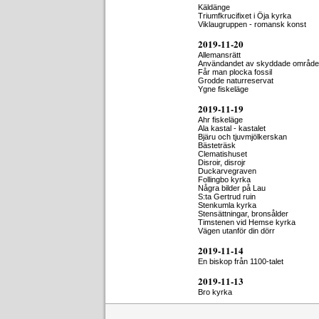
Käldänge
Triumfkrucifixet i Öja kyrka
Viklaugruppen - romansk konst
2019-11-20
Allemansrätt
Användandet av skyddade områd
Får man plocka fossil
Grodde naturreservat
Ygne fiskeläge
2019-11-19
Ahr fiskeläge
Ala kastal - kastalet
Bjäru och tjuvmjölkerskan
Bästeträsk
Clematishuset
Disroir, disrojr
Duckarvegraven
Follingbo kyrka
Några bilder på Lau
S:ta Gertrud ruin
Stenkumla kyrka
Stensättningar, bronsålder
Timstenen vid Hemse kyrka
Vägen utanför din dörr
2019-11-14
En biskop från 1100-talet
2019-11-13
Bro kyrka