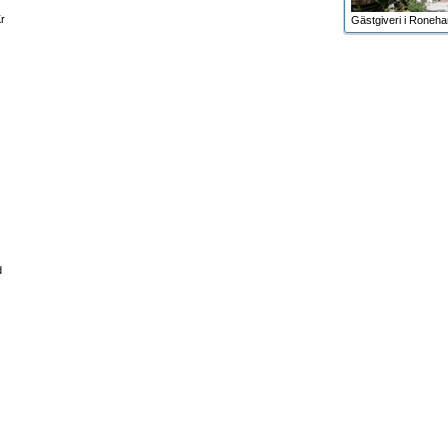
r
Gästgiveri i Roneh
d