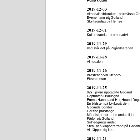
Roma kloster
2019-12-03
Almedalsbiblioteket - bokmässa Go
Evenemang på Gotland
Skyltsöndag på Hemse
2019-12-01
Kulturhistoria - promenadvis
2019-11-29
Vad står det på Pilgårdsstenen
2019-11-28
Almedalen
2019-11-26
Bildstenen vid Stenbro
Ekstakusten
2019-11-25
02) Tjelvar upptäckte Gotland
Dopfunten i Barlingbo
Emma Hannu and Her Hound Dog
En bildsten på kyrkogården
Gotlands bönder
Hörsne prästänge
Människooffer - den enda bilden
Pärlor på Gotland
Solnedgångslandet
Sten- och klapperstrand på Gotlan
Vi släpper dig icke
2019-11-21