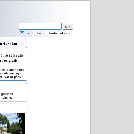
text
bild
karta
info
,
a-ö
rstasidan
 Påsk? Se alla
 i en gratis
viktiga datum som
s nationaldag,
r. När är påsk?
uide till
kylning.