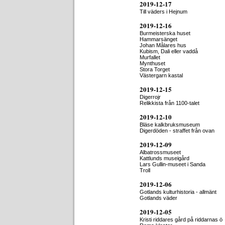
2019-12-17
Till väders i Hejnum
2019-12-16
Burmeisterska huset
Hammarsänget
Johan Målares hus
Kubism, Dali eller vaddå
Murfallet
Mynthuset
Stora Torget
Västergarn kastal
2019-12-15
Digerrojr
Relikkista från 1100-talet
2019-12-10
Bläse kalkbruksmuseum
Digerdöden - straffet från ovan
2019-12-09
Albatrossmuseet
Kattlunds museigård
Lars Gullin-museet i Sanda
Troll
2019-12-06
Gotlands kulturhistoria - allmänt
Gotlands väder
2019-12-05
Kristi riddares gård på riddarnas ö