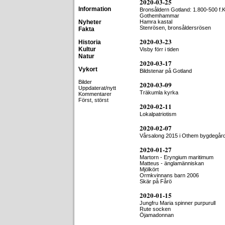
2020-03-25
Information
Bronsåldern Gotland: 1.800-500 f.K
Gothemhammar
Nyheter
Hamra kastal
Stenrösen, bronsåldersrösen
Fakta
2020-03-23
Historia
Kultur
Visby förr i tiden
Natur
2020-03-17
Vykort
Bildstenar på Gotland
Bilder
2020-03-09
Uppdaterat/nytt
Träkumla kyrka
Kommentarer
Först, störst
2020-02-11
Lokalpatriotism
2020-02-07
Vårsalong 2015 i Othem bygdegår
2020-01-27
Martorn - Eryngium maritimum
Matteus - änglamänniskan
Mjölkört
Ormkvinnans barn 2006
Skär på Fårö
2020-01-15
Jungfru Maria spinner purpurull
Rute socken
Öjamadonnan