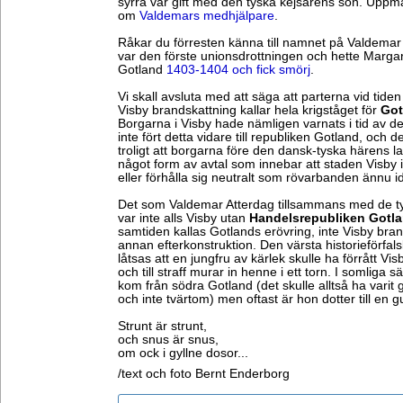
syrra var gift med den tyska kejsarens son. Upp
om
Valdemars medhjälpare
.
Råkar du förresten känna till namnet på Valdemar
var den förste unionsdrottningen och hette Marg
Gotland
1403-1404 och fick smörj
.
Vi skall avsluta med att säga att parterna vid tiden
Visby brandskattning kallar hela krigståget för
Got
Borgarna i Visby hade nämligen varnats i tid av
inte fört detta vidare till republiken Gotland, och d
troligt att borgarna före den dansk-tyska härens la
något form av avtal som innebar att staden Visby int
eller förhålla sig neutralt som rövarbanden ännu 
Det som Valdemar Atterdag tillsammans med de tys
var inte alls Visby utan
Handelsrepubliken Gotl
samtiden kallas Gotlands erövring, inte Visby bra
annan efterkonstruktion. Den värsta historieförfal
låtsas att en jungfru av kärlek skulle ha förrått Vis
och till straff murar in henne i ett torn. I somliga 
kom från södra Gotland (det skulle alltså ha varit
och inte tvärtom) men oftast är hon dotter till en 
Strunt är strunt,
och snus är snus,
om ock i gyllne dosor...
/text och foto Bernt Enderborg