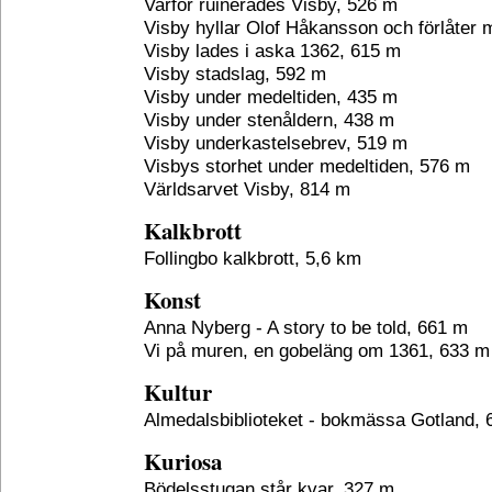
Varför ruinerades Visby, 526 m
Visby hyllar Olof Håkansson och förlåter
Visby lades i aska 1362, 615 m
Visby stadslag, 592 m
Visby under medeltiden, 435 m
Visby under stenåldern, 438 m
Visby underkastelsebrev, 519 m
Visbys storhet under medeltiden, 576 m
Världsarvet Visby, 814 m
Kalkbrott
Follingbo kalkbrott, 5,6 km
Konst
Anna Nyberg - A story to be told, 661 m
Vi på muren, en gobeläng om 1361, 633 m
Kultur
Almedalsbiblioteket - bokmässa Gotland,
Kuriosa
Bödelsstugan står kvar, 327 m