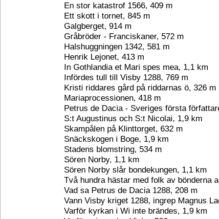
En stor katastrof 1566, 409 m
Ett skott i tornet, 845 m
Galgberget, 914 m
Gråbröder - Franciskaner, 572 m
Halshuggningen 1342, 581 m
Henrik Lejonet, 413 m
In Gothlandia et Mari spes mea, 1,1 km
Infördes tull till Visby 1288, 769 m
Kristi riddares gård på riddarnas ö, 326 m
Mariaprocessionen, 418 m
Petrus de Dacia - Sveriges första författa
S:t Augustinus och S:t Nicolai, 1,9 km
Skampålen på Klinttorget, 632 m
Snäckskogen i Boge, 1,9 km
Stadens blomstring, 534 m
Sören Norby, 1,1 km
Sören Norby slår bondekungen, 1,1 km
Två hundra hästar med folk av bönderna 
Vad sa Petrus de Dacia 1288, 208 m
Vann Visby kriget 1288, ingrep Magnus La
Varför kyrkan i Wi inte brändes, 1,9 km