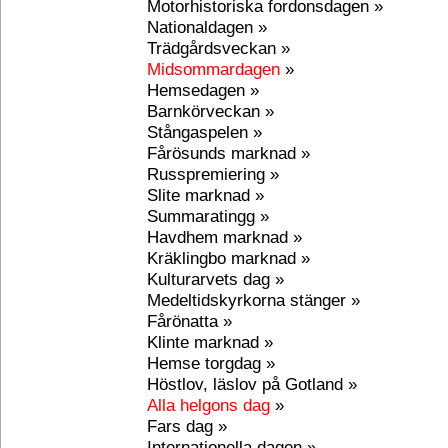
Motorhistoriska fordonsdagen »
Nationaldagen »
Trädgårdsveckan »
Midsommardagen
»
Hemsedagen »
Barnkörveckan »
Stångaspelen »
Fårösunds marknad »
Russpremiering »
Slite marknad »
Summaratingg »
Havdhem marknad »
Kräklingbo marknad »
Kulturarvets dag »
Medeltidskyrkorna stänger »
Fårönatta »
Klinte marknad »
Hemse torgdag »
Höstlov, läslov på Gotland »
Alla helgons dag
»
Fars dag »
Internationella dagen »