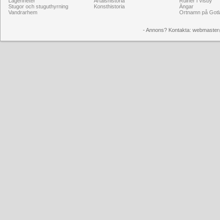
Lägenheter
Årtalshistoria
Ruiner i Visby
Stugor och stuguthyrning
Konsthistoria
Ängar
Vandrarhem
Ortnamn på Gotl
- Annons? Kontakta: webmaster@