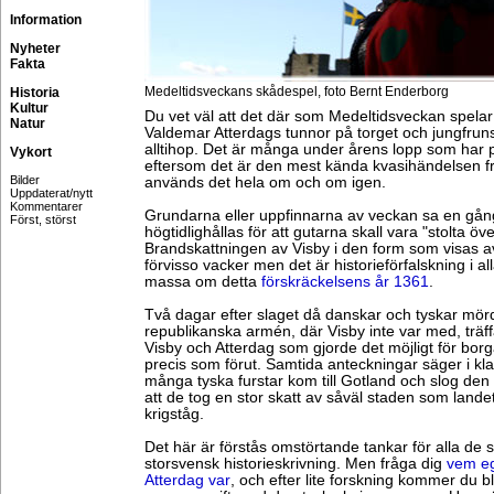
Information
Nyheter
Fakta
Medeltidsveckans skådespel, foto Bernt Enderborg
Historia
Kultur
Du vet väl att det där som Medeltidsveckan spela
Natur
Valdemar Atterdags tunnor på torget och jungfruns 
alltihop. Det är många under årens lopp som har 
Vykort
eftersom det är den mest kända kvasihändelsen fr
Bilder
används det hela om och om igen.
Uppdaterat/nytt
Kommentarer
Grundarna eller uppfinnarna av veckan sa en gång
Först, störst
högtidlighållas för att gutarna skall vara "stolta öve
Brandskattningen av Visby i den form som visas a
förvisso vacker men det är historieförfalskning i alla
massa om detta
förskräckelsens år 1361
.
Två dagar efter slaget då danskar och tyskar mö
republikanska armén, där Visby inte var med, träff
Visby och Atterdag som gjorde det möjligt för borg
precis som förut. Samtida anteckningar säger i kla
många tyska furstar kom till Gotland och slog de
att de tog en stor skatt av såväl staden som landet.
krigståg.
Det här är förstås omstörtande tankar för alla de s
storsvensk historieskrivning. Men fråga dig
vem eg
Atterdag var
, och efter lite forskning kommer du bl