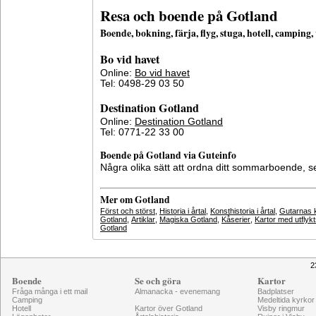
Resa och boende på Gotland
Boende, bokning, färja, flyg, stuga, hotell, campin
Bo vid havet
Online:
Bo vid havet
Tel: 0498-29 03 50
Destination Gotland
Online:
Destination Gotland
Tel: 0771-22 33 00
Boende på Gotland via Guteinfo
Några olika sätt att ordna ditt sommarboende, 
Mer om Gotland
Först och störst
,
Historia i årtal
,
Konsthistoria i årtal
,
Gutarnas k
Gotland
,
Artiklar
,
Magiska Gotland
,
Kåserier
,
Kartor med utflyk
Gotland
2
Boende
Se och göra
Kartor
Fråga många i ett mail
Almanacka - evenemang
Badplatser
Camping
Medeltida kyrkor
Hotell
Kartor över Gotland
Visby ringmur