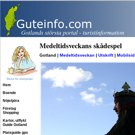
Medeltidsveckans skådespel
Gotland |
Medeltidsveckan
|
Utskrift
|
Mobilsid
Klicka för slumpsidor
Hem
Boende
Nöje/göra
Företag
Shopping
Kartor, utflykt
Guide Gotland
Platsguide gps