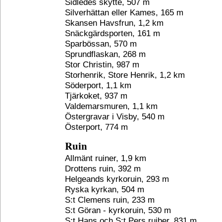
Sidledes skytte, 507 m
Silverhättan eller Kames, 165 m
Skansen Havsfrun, 1,2 km
Snäckgärdsporten, 161 m
Sparbössan, 570 m
Sprundflaskan, 268 m
Stor Christin, 987 m
Storhenrik, Store Henrik, 1,2 km
Söderport, 1,1 km
Tjärkoket, 937 m
Valdemarsmuren, 1,1 km
Östergravar i Visby, 540 m
Österport, 774 m
Ruin
Allmänt ruiner, 1,9 km
Drottens ruin, 392 m
Helgeands kyrkoruin, 293 m
Ryska kyrkan, 504 m
S:t Clemens ruin, 233 m
S:t Göran - kyrkoruin, 530 m
S:t Hans och S:t Pers ruiber, 831 m