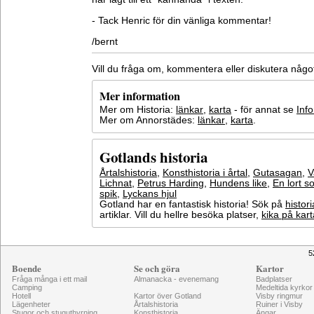
- Tack Henric för din vänliga kommentar!
/bernt
Vill du fråga om, kommentera eller diskutera någ
Mer information
Mer om Historia:
länkar
,
karta
- för annat se
Inf
Mer om Annorstädes:
länkar
,
karta
.
Gotlands historia
Årtalshistoria
,
Konsthistoria i årtal
,
Gutasagan
,
V
Lichnat
,
Petrus Harding
,
Hundens like
,
En lort s
spik
,
Lyckans hjul
Gotland har en fantastisk historia! Sök på
histori
artiklar. Vill du hellre besöka platser,
kika på kar
5
Boende
Se och göra
Kartor
Fråga många i ett mail
Almanacka - evenemang
Badplatser
Camping
Medeltida kyrkor
Hotell
Kartor över Gotland
Visby ringmur
Lägenheter
Årtalshistoria
Ruiner i Visby
Stugor och stuguthyrning
Konsthistoria
Ängar