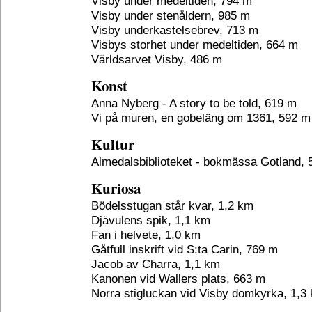
Visby under medeltiden, 794 m
Visby under stenåldern, 985 m
Visby underkastelsebrev, 713 m
Visbys storhet under medeltiden, 664 m
Världsarvet Visby, 486 m
Konst
Anna Nyberg - A story to be told, 619 m
Vi på muren, en gobeläng om 1361, 592 m
Kultur
Almedalsbiblioteket - bokmässa Gotland,
Kuriosa
Bödelsstugan står kvar, 1,2 km
Djävulens spik, 1,1 km
Fan i helvete, 1,0 km
Gåtfull inskrift vid S:ta Carin, 769 m
Jacob av Charra, 1,1 km
Kanonen vid Wallers plats, 663 m
Norra stigluckan vid Visby domkyrka, 1,3