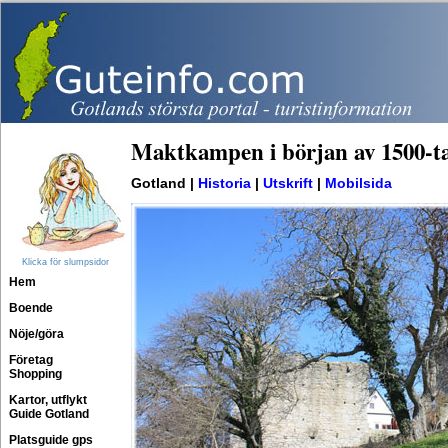
Maktkampen i början av 1500-ta
Gotland |
Historia
|
Utskrift
|
Mobilsida
Klicka för slumpsidor
Hem
Boende
Nöje/göra
Företag
Shopping
Kartor, utflykt
Guide Gotland
Platsguide gps