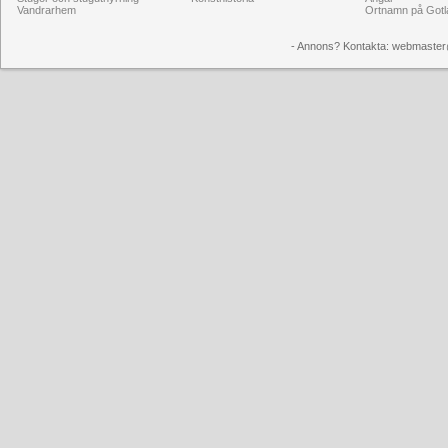
Vandrarhem
Ortnamn på Gotl
- Annons? Kontakta: webmaster@