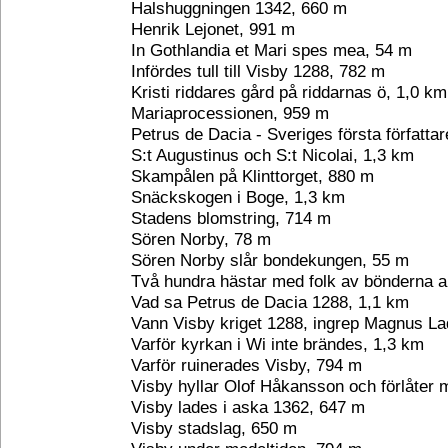
Halshuggningen 1342, 660 m
Henrik Lejonet, 991 m
In Gothlandia et Mari spes mea, 54 m
Infördes tull till Visby 1288, 782 m
Kristi riddares gård på riddarnas ö, 1,0 km
Mariaprocessionen, 959 m
Petrus de Dacia - Sveriges första författa
S:t Augustinus och S:t Nicolai, 1,3 km
Skampålen på Klinttorget, 880 m
Snäckskogen i Boge, 1,3 km
Stadens blomstring, 714 m
Sören Norby, 78 m
Sören Norby slår bondekungen, 55 m
Två hundra hästar med folk av bönderna 
Vad sa Petrus de Dacia 1288, 1,1 km
Vann Visby kriget 1288, ingrep Magnus La
Varför kyrkan i Wi inte brändes, 1,3 km
Varför ruinerades Visby, 794 m
Visby hyllar Olof Håkansson och förlåter
Visby lades i aska 1362, 647 m
Visby stadslag, 650 m