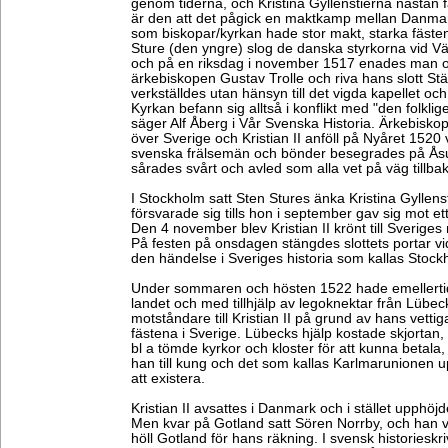
genom tiderna, och Kristina Gyllenstierna nästan
är den att det pågick en maktkamp mellan Danmar
som biskopar/kyrkan hade stor makt, starka fäste
Sture (den yngre) slog de danska styrkorna vid V
och på en riksdag i november 1517 enades man o
ärkebiskopen Gustav Trolle och riva hans slott St
verkställdes utan hänsyn till det vigda kapellet och a
Kyrkan befann sig alltså i konflikt med "den folklig
säger Alf Åberg i Vår Svenska Historia. Ärkebiskope
över Sverige och Kristian II anföll på Nyåret 1520
svenska frälsemän och bönder besegrades på Åsu
sårades svårt och avled som alla vet på väg tillbak
I Stockholm satt Sten Stures änka Kristina Gyllenst
försvarade sig tills hon i september gav sig mot et
Den 4 november blev Kristian II krönt till Sveriges
På festen på onsdagen stängdes slottets portar vi
den händelse i Sveriges historia som kallas Stoc
Under sommaren och hösten 1522 hade emellertid
landet och med tillhjälp av legoknektar från Lübe
motståndare till Kristian II på grund av hans vettiga
fästena i Sverige. Lübecks hjälp kostade skjorta
bl a tömde kyrkor och kloster för att kunna beta
han till kung och det som kallas Karlmarunionen 
att existera.
Kristian II avsattes i Danmark och i stället upphöjd
Men kvar på Gotland satt Sören Norrby, och han va
höll Gotland för hans räkning. I svensk historiesk