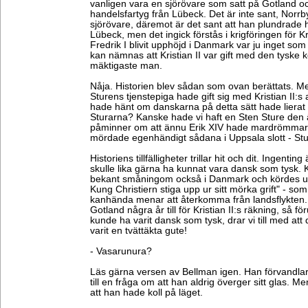
vanligen vara en sjörövare som satt på Gotland oc
handelsfartyg från Lübeck. Det är inte sant, Norrby
sjörövare, däremot är det sant att han plundrade 
Lübeck, men det ingick förstås i krigföringen för Kri
Fredrik I blivit upphöjd i Danmark var ju inget som 
kan nämnas att Kristian II var gift med den tyske 
mäktigaste man.
Nåja. Historien blev sådan som ovan berättats. 
Sturens tjenstepiga hade gift sig med Kristian II:
hade hänt om danskarna på detta sätt hade lierat
Sturarna? Kanske hade vi haft en Sten Sture den
påminner om att ännu Erik XIV hade mardrömmar
mördade egenhändigt sådana i Uppsala slott - Stu
Historiens tillfälligheter trillar hit och dit. Ingentin
skulle lika gärna ha kunnat vara dansk som tysk. K
bekant småningom också i Danmark och kördes ut u
Kung Christiern stiga upp ur sitt mörka grift" - s
kanhända menar att återkomma från landsflykten.
Gotland några år till för Kristian II:s räkning, så f
kunde ha varit dansk som tysk, drar vi till med att
varit en tvättäkta gute!
- Vasarunura?
Läs gärna versen av Bellman igen. Han förvandlar s
till en fråga om att han aldrig överger sitt glas. M
att han hade koll på läget.