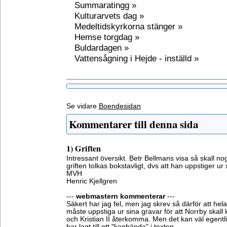
Summaratingg »
Kulturarvets dag »
Medeltidskyrkorna stänger »
Hemse torgdag »
Buldardagen »
Vattensågning i Hejde - inställd »
Se vidare
Boendesidan
Kommentarer till denna sida
1) Griften
Intressant översikt. Betr Bellmans visa så skall no
griften tolkas bokstavligt, dvs att han uppstiger ur 
MVH
Henric Kjellgren
---
webmastern kommenterar
---
Säkert har jag fel, men jag skrev så därför att h
måste uppstiga ur sina gravar för att Norrby skall 
och Kristian II återkomma. Men det kan väl egent
har lagt till ett "kanhända" i texten.