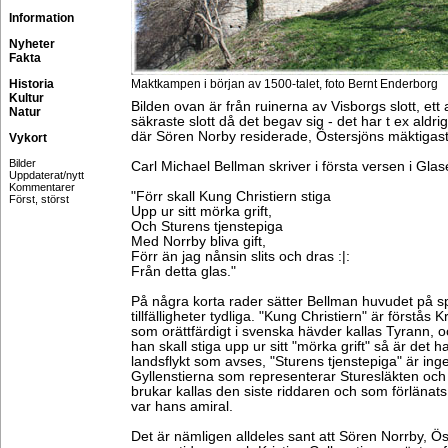
Information
Nyheter
Fakta
Historia
Maktkampen i början av 1500-talet, foto Bernt Enderborg
Kultur
Bilden ovan är från ruinerna av Visborgs slott, et
Natur
säkraste slott då det begav sig - det har t ex aldrig
där Sören Norby residerade, Östersjöns mäktigas
Vykort
Bilder
Carl Michael Bellman skriver i första versen i Glas
Uppdaterat/nytt
Kommentarer
"Förr skall Kung Christiern stiga
Först, störst
Upp ur sitt mörka grift,
Och Sturens tjenstepiga
Med Norrby bliva gift,
Förr än jag nånsin slits och dras :|:
Från detta glas."
På några korta rader sätter Bellman huvudet på sp
tillfälligheter tydliga. "Kung Christiern" är förstås 
som orättfärdigt i svenska hävder kallas Tyrann, o
han skall stiga upp ur sitt "mörka grift" så är det
landsflykt som avses, "Sturens tjenstepiga" är ing
Gyllenstierna som representerar Sturesläkten oc
brukar kallas den siste riddaren och som förlänats
var hans amiral.
Det är nämligen alldeles sant att Sören Norrby, Öst