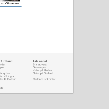
amn. Välkommen!
r Gotland
Lite annat
änder
Bra att veta
gen
Gutasagan
r
Kultur på Gotland
da kyrkor
Natur på Gotland
da målningar
der till Gotland
Gotlands sökmotor
am