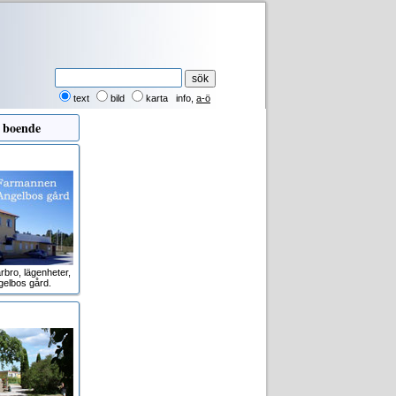
text
bild
karta
info
,
a-ö
 boende
rbro, lägenheter,
gelbos gård.