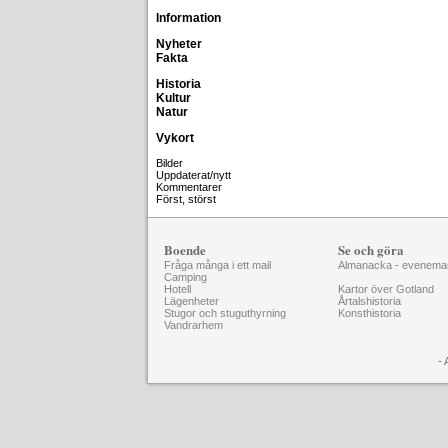
Information
Nyheter
Fakta
Historia
Kultur
Natur
Vykort
Bilder
Uppdaterat/nytt
Kommentarer
Först, störst
Boende
Se och göra
Fråga många i ett mail
Almanacka - evenema
Camping
Hotell
Kartor över Gotland
Lägenheter
Årtalshistoria
Stugor och stuguthyrning
Konsthistoria
Vandrarhem
- 