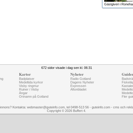
Gästgiveri i Roneh
672 sidor visade i dag sen kl. 06:31
Kartor
Nyheter
Guide
ng
Badplatser
Radio Gotland
Badstr
Medeltida kyrkor
Dagens Nyheter
Fiskelä
Visby ringmur
Expressen
Kastale
Ruiner i Visby
Aftonbladet
Medelti
Ängar
Medelti
Ortnamn på Gotland
Fler gui
Annons? Kontakta: webmaster@guteinfo.com, tel 0498-513 56 - guteinfo.com -
cms och rekl
Copyright © 2026 Buffert 4.