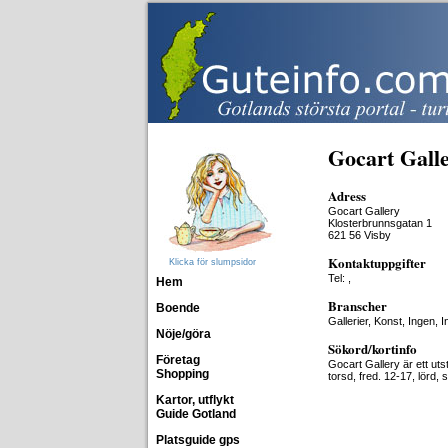
Gocart Gall
Adress
Gocart Gallery
Klosterbrunnsgatan 1
621 56 Visby
Kontaktuppgifter
Klicka för slumpsidor
Tel: ,
Hem
Branscher
Boende
Gallerier, Konst, Ingen, 
Nöje/göra
Sökord/kortinfo
Företag
Gocart Gallery är ett ut
Shopping
torsd, fred. 12-17, lörd,
Kartor, utflykt
Guide Gotland
Platsguide gps