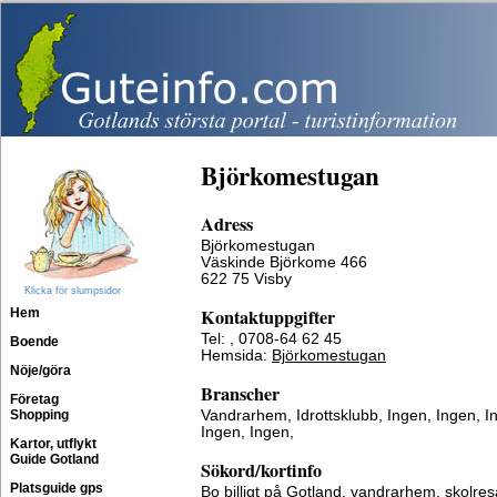
Björkomestugan
Adress
Björkomestugan
Väskinde Björkome 466
622 75 Visby
Klicka för slumpsidor
Kontaktuppgifter
Hem
Tel: , 0708-64 62 45
Boende
Hemsida:
Björkomestugan
Nöje/göra
Branscher
Företag
Shopping
Vandrarhem, Idrottsklubb, Ingen, Ingen, I
Ingen, Ingen,
Kartor, utflykt
Guide Gotland
Sökord/kortinfo
Platsguide gps
Bo billigt på Gotland, vandrarhem, skolresa,