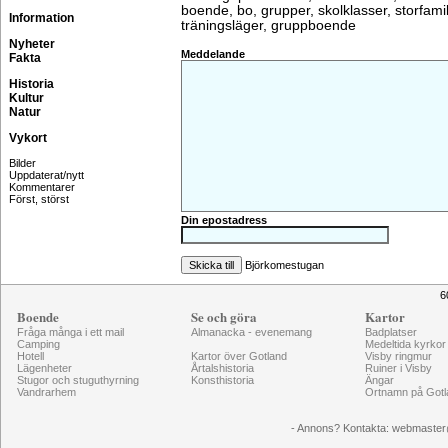
boende, bo, grupper, skolklasser, storfamil
Information
träningsläger, gruppboende
Nyheter
Meddelande
Fakta
Historia
Kultur
Natur
Vykort
Bilder
Uppdaterat/nytt
Kommentarer
Först, störst
Din epostadress
Björkomestugan
6
Boende
Se och göra
Kartor
Fråga många i ett mail
Almanacka - evenemang
Badplatser
Camping
Medeltida kyrkor
Hotell
Kartor över Gotland
Visby ringmur
Lägenheter
Årtalshistoria
Ruiner i Visby
Stugor och stuguthyrning
Konsthistoria
Ängar
Vandrarhem
Ortnamn på Gotl
- Annons? Kontakta: webmaster@