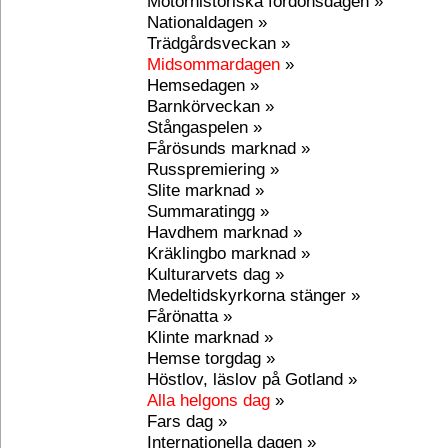
Motorhistoriska fordonsdagen »
Nationaldagen »
Trädgårdsveckan »
Midsommardagen
»
Hemsedagen »
Barnkörveckan »
Stångaspelen »
Fårösunds marknad »
Russpremiering »
Slite marknad »
Summaratingg »
Havdhem marknad »
Kräklingbo marknad »
Kulturarvets dag »
Medeltidskyrkorna stänger »
Fårönatta »
Klinte marknad »
Hemse torgdag »
Höstlov, läslov på Gotland »
Alla helgons dag
»
Fars dag »
Internationella dagen »