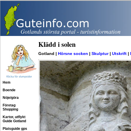
Klädd i solen
Gotland |
Hörsne socken
|
Skulptur
|
Utskrift
|
Klicka för slumpsidor
Hem
Boende
Nöje/göra
Företag
Shopping
Kartor, utflykt
Guide Gotland
Platsguide gps