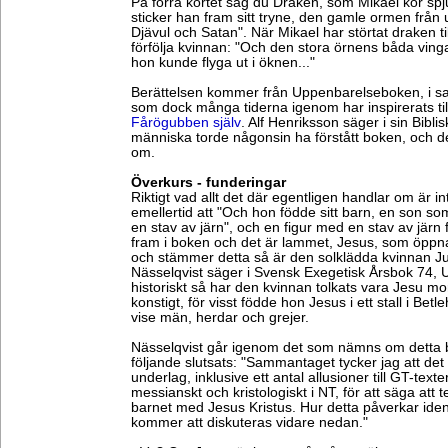
På förra kortet såg du Draken, som Mikael kör spjut
sticker han fram sitt tryne, den gamle ormen från 
Djävul och Satan". När Mikael har störtat draken ti
förfölja kvinnan: "Och den stora örnens båda vinga
hon kunde flyga ut i öknen..."
Berättelsen kommer från Uppenbarelseboken, i sa
som dock många tiderna igenom har inspirerats till
Fårögubben själv
. Alf Henriksson säger i sin Bibli
människa torde någonsin ha förstått boken, och d
om.
Överkurs - funderingar
Riktigt vad allt det där egentligen handlar om är in
emellertid att "Och hon födde sitt barn, en son som
en stav av järn", och en figur med en stav av järn
fram i boken och det är lammet, Jesus, som öppna
och stämmer detta så är den solklädda kvinnan Ju
Nässelqvist säger i Svensk Exegetisk Årsbok 74, 
historiskt så har den kvinnan tolkats vara Jesu mo
konstigt, för visst födde hon Jesus i ett stall i B
vise män, herdar och grejer.
Nässelqvist går igenom det som nämns om detta b
följande slutsats: "Sammantaget tycker jag att det f
underlag, inklusive ett antal allusioner till GT-tex
messianskt och kristologiskt i NT, för att säga att t
barnet med Jesus Kristus. Hur detta påverkar iden
kommer att diskuteras vidare nedan."