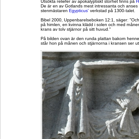
Utsökta reliefer av apokalyptiskt storhet finns på
H
De är en av Gotlands mest intressanta och anses
stenmästaren
Egypticus'
verkstad på 1300-talet.
Bibel 2000, Uppenbarelseboken 12:1, säger: "Och 
på himlen, en kvinna klädd i solen och med månen
krans av tolv stjärnor på sitt huvud."
På bilden ovan är den runda plattan bakom henne 
står hon på månen och stjärnorna i kransen ser 