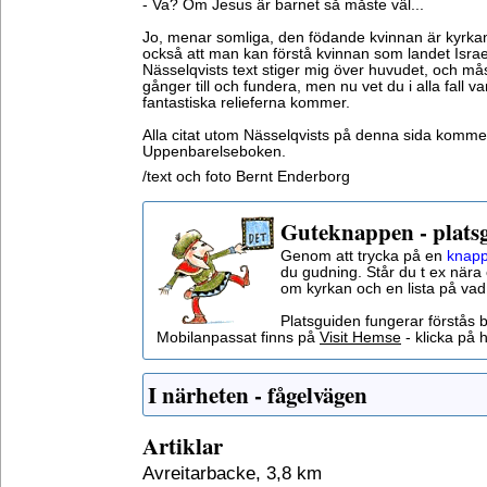
- Va? Om Jesus är barnet så måste väl...
Jo, menar somliga, den födande kvinnan är kyrkan
också att man kan förstå kvinnan som landet Israel
Nässelqvists text stiger mig över huvudet, och må
gånger till och fundera, men nu vet du i alla fall var
fantastiska relieferna kommer.
Alla citat utom Nässelqvists på denna sida kommer 
Uppenbarelseboken.
/text och foto Bernt Enderborg
Guteknappen - plats
Genom att trycka på en
knapp
du gudning. Står du t ex nära 
om kyrkan och en lista på vad
Platsguiden fungerar förstås 
Mobilanpassat finns på
Visit Hemse
- klicka på h
I närheten - fågelvägen
Artiklar
Avreitarbacke, 3,8 km