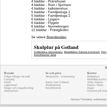
4 bäddar - Präriehuset
4 bäddar - Rum i Sjonhem
4 bäddar - kalkstenshus
5 bäddar - Familjestuga 1
5 bäddar - Familjestuga 2
6 bäddar - Ljugarn
6 bäddar - Flygeln
6 bäddar - Nunneborgen
12 bäddar - Prästgården
Se vidare
Boendesidan
Skulptur på Gotland
Gotländska stenmästare
,
Medeltidens främsta konstverk
,
Den 
Konsthistoria i årtal
5
Boende
Se och göra
Kartor
Fråga många i ett mail
Almanacka - evenemang
Badplatser
Camping
Medeltida kyrkor
Hotell
Kartor över Gotland
Visby ringmur
Lägenheter
Årtalshistoria
Ruiner i Visby
Stugor och stuguthyrning
Konsthistoria
Ängar
Vandrarhem
Ortnamn på Gotl
- Annons? Kontakta: webmaster@