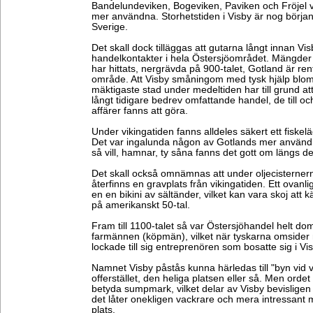
Bandelundeviken, Bogeviken, Paviken och Fröjel v
mer användna. Storhetstiden i Visby är nog början
Sverige.
Det skall dock tilläggas att gutarna långt innan V
handelkontakter i hela Östersjöområdet. Mängder 
har hittats, nergrävda på 900-talet, Gotland är ren
område. Att Visby småningom med tysk hjälp blom
mäktigaste stad under medeltiden har till grund a
långt tidigare bedrev omfattande handel, de till o
affärer fanns att göra.
Under vikingatiden fanns alldeles säkert ett fiskelä
Det var ingalunda någon av Gotlands mer användn
så vill, hamnar, ty såna fanns det gott om längs d
Det skall också omnämnas att under oljecisterne
återfinns en gravplats från vikingatiden. Ett ovanli
en en bikini av sältänder, vilket kan vara skoj att k
på amerikanskt 50-tal.
Fram till 1100-talet så var Östersjöhandel helt do
farmännen (köpmän), vilket när tyskarna omsider 
lockade till sig entreprenören som bosatte sig i Vis
Namnet Visby påstås kunna härledas till "byn vid 
offerstället, den heliga platsen eller så. Men ordet
betyda sumpmark, vilket delar av Visby bevisligen
det låter onekligen vackrare och mera intressant me
plats.