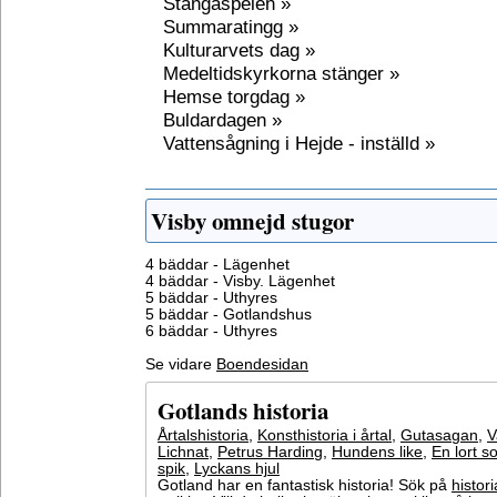
Stångaspelen »
Summaratingg »
Kulturarvets dag »
Medeltidskyrkorna stänger »
Hemse torgdag »
Buldardagen »
Vattensågning i Hejde - inställd »
Visby omnejd stugor
4 bäddar - Lägenhet
4 bäddar - Visby. Lägenhet
5 bäddar - Uthyres
5 bäddar - Gotlandshus
6 bäddar - Uthyres
Se vidare
Boendesidan
Gotlands historia
Årtalshistoria
,
Konsthistoria i årtal
,
Gutasagan
,
V
Lichnat
,
Petrus Harding
,
Hundens like
,
En lort s
spik
,
Lyckans hjul
Gotland har en fantastisk historia! Sök på
histori