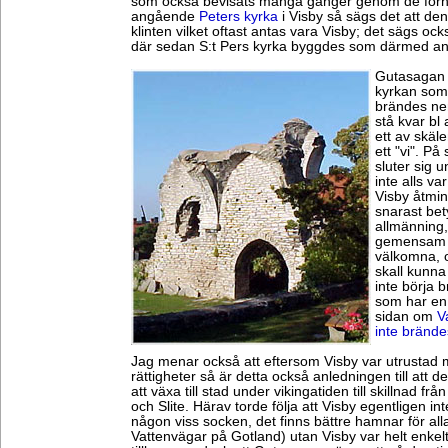
som också bevisats många gånger genom de fornf
angående
Peters kyrka
i Visby så sägs det att den
klinten vilket oftast antas vara Visby; det sägs oc
där sedan S:t Pers kyrka byggdes som därmed a
Gutasagan b
kyrkan som
brändes ner
stå kvar bl 
ett av skäle
ett "vi". P
sluter sig un
inte alls va
Visby åtmin
snarast bet
allmänning,
gemensam p
välkomna, o
skall kunna
inte börja 
som har en 
sidan om
V
inte brände
Jag menar också att eftersom Visby var utrustad 
rättigheter så är detta också anledningen till att d
att växa till stad under vikingatiden till skillnad f
och Slite. Härav torde följa att Visby egentligen 
någon viss socken, det finns bättre hamnar för al
Vattenvägar på Gotland) utan Visby var helt enkel