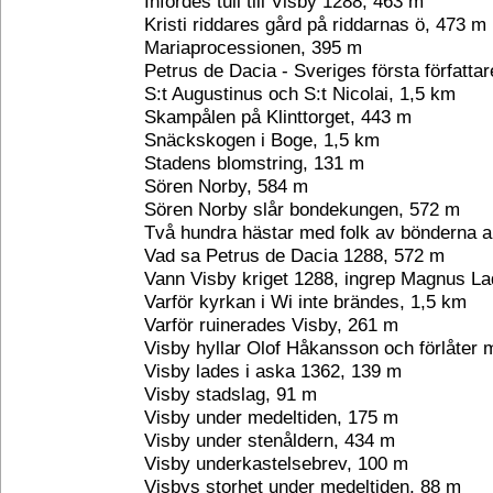
Infördes tull till Visby 1288, 463 m
Kristi riddares gård på riddarnas ö, 473 m
Mariaprocessionen, 395 m
Petrus de Dacia - Sveriges första författa
S:t Augustinus och S:t Nicolai, 1,5 km
Skampålen på Klinttorget, 443 m
Snäckskogen i Boge, 1,5 km
Stadens blomstring, 131 m
Sören Norby, 584 m
Sören Norby slår bondekungen, 572 m
Två hundra hästar med folk av bönderna 
Vad sa Petrus de Dacia 1288, 572 m
Vann Visby kriget 1288, ingrep Magnus La
Varför kyrkan i Wi inte brändes, 1,5 km
Varför ruinerades Visby, 261 m
Visby hyllar Olof Håkansson och förlåter
Visby lades i aska 1362, 139 m
Visby stadslag, 91 m
Visby under medeltiden, 175 m
Visby under stenåldern, 434 m
Visby underkastelsebrev, 100 m
Visbys storhet under medeltiden, 88 m