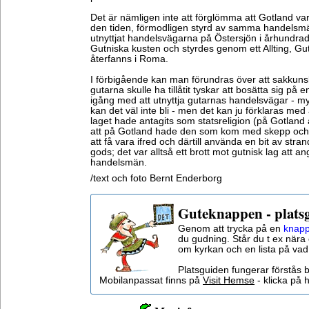
Det är nämligen inte att förglömma att Gotland var
den tiden, förmodligen styrd av samma handels
utnyttjat handelsvägarna på Östersjön i århundra
Gutniska kusten och styrdes genom ett Allting, Gut
återfanns i Roma.
I förbigående kan man förundras över att sakkun
gutarna skulle ha tillåtit tyskar att bosätta sig på e
igång med att utnyttja gutarnas handelsvägar - my
kan det väl inte bli - men det kan ju förklaras med
laget hade antagits som statsreligion (på Gotland a
att på Gotland hade den som kom med skepp och vi
att få vara ifred och därtill använda en bit av stran
gods; det var alltså ett brott mot gutnisk lag att
handelsmän.
/text och foto Bernt Enderborg
Guteknappen - plats
Genom att trycka på en
knapp
du gudning. Står du t ex nära 
om kyrkan och en lista på vad
Platsguiden fungerar förstås 
Mobilanpassat finns på
Visit Hemse
- klicka på h