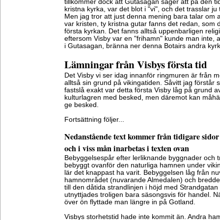
tillkommer dock att Gutasagan säger att på den ti
kristna kyrka, var det blot i "vi", och det trasslar ju
Men jag tror att just denna mening bara talar om 
var kristen, ty kristna gutar fanns det redan, so
första kyrkan. Det fanns alltså uppenbarligen rel
eftersom Visby var en "frihamn" kunde man inte, a
i Gutasagan, bränna ner denna Botairs andra kyrk
Lämningar från Visbys första tid
Det Visby vi ser idag innanför ringmuren är från 
alltså sin grund på vikingatiden. Såvitt jag förstår
fastslå exakt var detta första Visby låg på grund av
kulturlagren med besked, men däremot kan måhän
ge besked.
Fortsättning följer...
Nedanstående text kommer från tidigare sidor
och i viss mån inarbetas i texten ovan
Bebyggelsespår efter lerliknande byggnader och tr
bebyggt ovanför den naturliga hamnen under viki
lär det knappast ha varit. Bebyggelsen låg från nu
hamnområdet (nuvarande Almedalen) och bredde u
till den dåtida strandlinjen i höjd med Strandgata
utnyttjades troligen bara säsongsvis för handel. 
över ön flyttade man längre in på Gotland.
Visbys storhetstid hade inte kommit än. Andra h