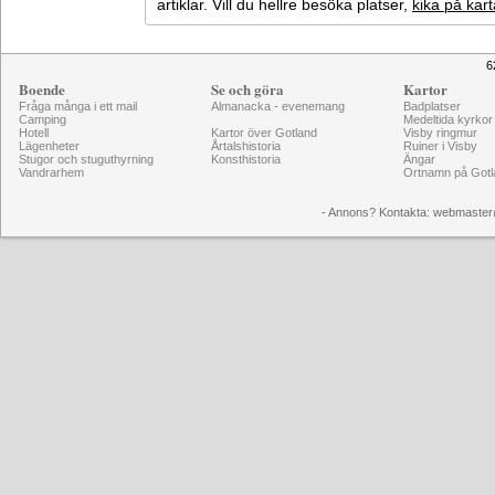
artiklar. Vill du hellre besöka platser,
kika på kar
6
Boende
Se och göra
Kartor
Fråga många i ett mail
Almanacka - evenemang
Badplatser
Camping
Medeltida kyrkor
Hotell
Kartor över Gotland
Visby ringmur
Lägenheter
Årtalshistoria
Ruiner i Visby
Stugor och stuguthyrning
Konsthistoria
Ängar
Vandrarhem
Ortnamn på Gotl
- Annons? Kontakta: webmaster@