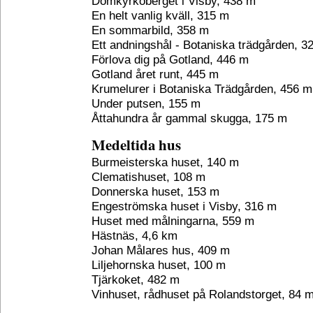
Domkyrkoberget i Visby, 438 m
En helt vanlig kväll, 315 m
En sommarbild, 358 m
Ett andningshål - Botaniska trädgården, 3
Förlova dig på Gotland, 446 m
Gotland året runt, 445 m
Krumelurer i Botaniska Trädgården, 456 m
Under putsen, 155 m
Åttahundra år gammal skugga, 175 m
Medeltida hus
Burmeisterska huset, 140 m
Clematishuset, 108 m
Donnerska huset, 153 m
Engeströmska huset i Visby, 316 m
Huset med målningarna, 559 m
Hästnäs, 4,6 km
Johan Målares hus, 409 m
Liljehornska huset, 100 m
Tjärkoket, 482 m
Vinhuset, rådhuset på Rolandstorget, 84 