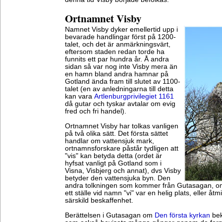
Ortnamnet Visby
Namnet Visby dyker emellertid upp i
bevarade handlingar först på 1200-
talet, och det är anmärkningsvärt,
eftersom staden redan torde ha
funnits ett par hundra år. Å andra
sidan så var nog inte Visby mera än
en hamn bland andra hamnar på
Gotland ända fram till slutet av 1100-
talet (en av anledningarna till detta
kan vara
Artlenburgprivilegiet 1161
då gutar och tyskar avtalar om evig
fred och fri handel).
Ortnamnet Visby har tolkas vanligen
på två olika sätt. Det första sättet
handlar om vattensjuk mark,
ortnamnsforskare påstår tydligen att
"vis" kan betyda detta (ordet är
hyfsat vanligt på Gotland som i
Visna, Visbjerg och annat), dvs Visby
betyder den vattensjuka byn. Den
andra tolkningen som kommer från Gutasagan, om ja
ett ställe vid namn "vi" var en helig plats, eller åt
särskild beskaffenhet.
Berättelsen i Gutasagan om
Den första kyrkan
bek