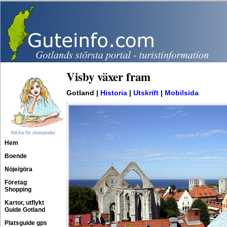
Visby växer fram
Gotland |
Historia
|
Utskrift
|
Mobilsida
Klicka för slumpsidor
Hem
Boende
Nöje/göra
Företag
Shopping
Kartor, utflykt
Guide Gotland
Platsguide gps