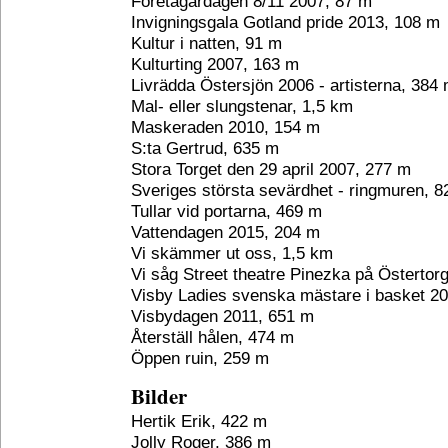
Företagardagen 8/11 2007, 87 m
Invigningsgala Gotland pride 2013, 108 m
Kultur i natten, 91 m
Kulturting 2007, 163 m
Livrädda Östersjön 2006 - artisterna, 384
Mal- eller slungstenar, 1,5 km
Maskeraden 2010, 154 m
S:ta Gertrud, 635 m
Stora Torget den 29 april 2007, 277 m
Sveriges största sevärdhet - ringmuren, 
Tullar vid portarna, 469 m
Vattendagen 2015, 204 m
Vi skämmer ut oss, 1,5 km
Vi såg Street theatre Pinezka på Östertor
Visby Ladies svenska mästare i basket 20
Visbydagen 2011, 651 m
Återställ hålen, 474 m
Öppen ruin, 259 m
Bilder
Hertik Erik, 422 m
Jolly Roger, 386 m