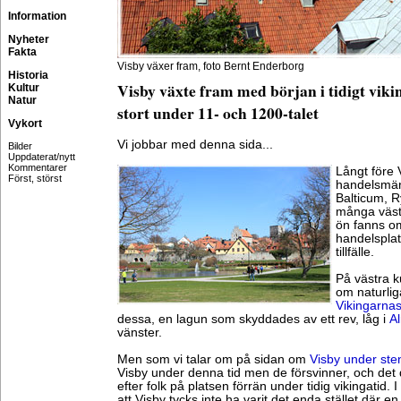
Information
Nyheter
Fakta
Visby växer fram, foto Bernt Enderborg
Historia
Visby växte fram med början i tidigt vik
Kultur
Natur
stort under 11- och 1200-talet
Vykort
Vi jobbar med denna sida...
Bilder
Uppdaterat/nytt
Kommentarer
Långt före 
Först, störst
handelsmän
Balticum, R
många västl
ön fanns o
handelsplat
tillfälle.
På västra ku
om naturlig
Vikingarna
dessa, en lagun som skyddades av ett rev, låg i
A
vänster.
Men som vi talar om på sidan om
Visby under ste
Visby under denna tid men de försvinner, och det 
efter folk på platsen förrän under tidig vikingatid.
att Visby tycks inte ha varit det enda stället där 