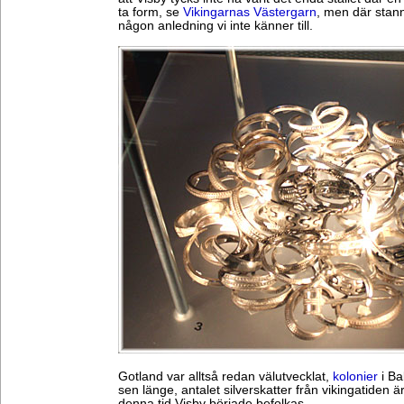
ta form, se
Vikingarnas Västergarn
, men där stan
någon anledning vi inte känner till.
Gotland var alltså redan välutvecklat,
kolonier
i Ba
sen länge, antalet silverskatter från vikingatiden 
denna tid Visby började befolkas.