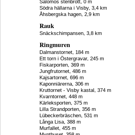
Salomos stenbrott, 0 m
Södra hällarna i Visby, 3,4 km
Åhsbergska hagen, 2,9 km
Rauk
Snäckschimpansen, 3,8 km
Ringmuren
Dalmanstornet, 184 m
Ett torn i Östergravar, 245 m
Fiskarporten, 369 m
Jungfrutornet, 486 m
Kajsartornet, 696 m
Kaponniärerna, 306 m
Kruttornet - Visby kastal, 374 m
Kvarntornet, 448 m
Kärleksporten, 375 m
Lilla Strandporten, 356 m
Lübeckerbräschen, 531 m
Långa Lisa, 388 m
Murfallet, 455 m
Mynthuset, 358 m