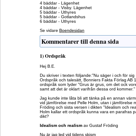
4 bäddar - Lägenhet
4 bäddar - Visby. Lägenhet
5 bäddar - Uthyres
5 bäddar - Gotlandshus
6 bäddar - Uthyres
Se vidare
Boendesidan
Kommentarer till denna sida
1) Ordspråk
Hej B.E.
Du skriver i texten följande:"Nu säger i och för si
Ordspråk och talesätt, Bonniers Fakta Förlag AB 19
ordspråk som lyder "Grus är grus, om det ock vor
samt att det är oklart varifrån dessa ord kommer."
Jag kunde inte låta bli att tänka på en annan värm
vid jämförelse med Pelle Holm, utan i jämförelse 
Fröding och sista versen i dikten "Idealism och rea
Holm kallar ett ordspråk kunna vara en parafras p
dikt?
Idealism och realism
av Gustaf Fröding
Nu är jag led vid tidens skism