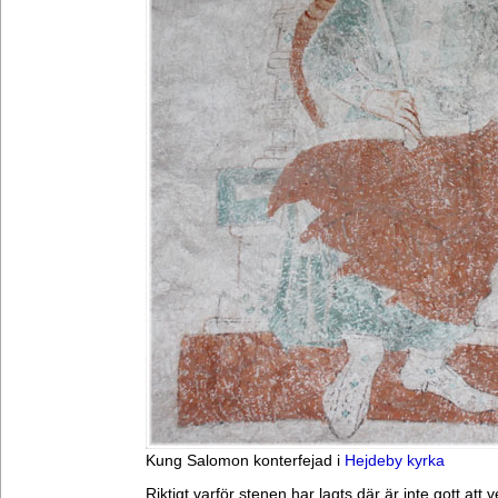
Kung Salomon konterfejad i
Hejdeby kyrka
Riktigt varför stenen har lagts där är inte gott att 