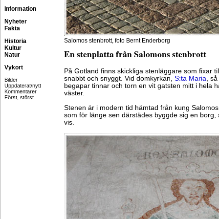
Information
Nyheter
Fakta
Salomos stenbrott, foto Bernt Enderborg
Historia
Kultur
En stenplatta från Salomons stenbrott
Natur
Vykort
På Gotland finns skickliga stenläggare som fixar til
snabbt och snyggt. Vid domkyrkan,
S:ta Maria
, så
Bilder
begapar tinnar och torn en vit gatsten mitt i hela h
Uppdaterat/nytt
Kommentarer
väster.
Först, störst
Stenen är i modern tid hämtad från kung Salomos 
som för länge sen därstädes byggde sig en borg, 
vis.