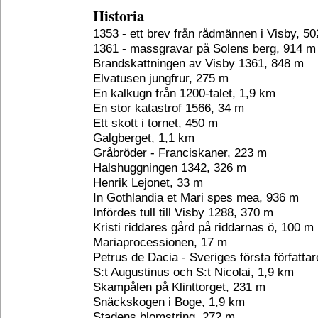
Historia
1353 - ett brev från rådmännen i Visby, 5
1361 - massgravar på Solens berg, 914 m
Brandskattningen av Visby 1361, 848 m
Elvatusen jungfrur, 275 m
En kalkugn från 1200-talet, 1,9 km
En stor katastrof 1566, 34 m
Ett skott i tornet, 450 m
Galgberget, 1,1 km
Gråbröder - Franciskaner, 223 m
Halshuggningen 1342, 326 m
Henrik Lejonet, 33 m
In Gothlandia et Mari spes mea, 936 m
Infördes tull till Visby 1288, 370 m
Kristi riddares gård på riddarnas ö, 100 m
Mariaprocessionen, 17 m
Petrus de Dacia - Sveriges första författa
S:t Augustinus och S:t Nicolai, 1,9 km
Skampålen på Klinttorget, 231 m
Snäckskogen i Boge, 1,9 km
Stadens blomstring, 272 m