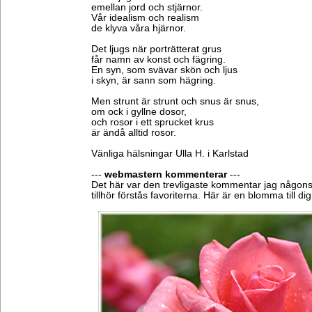
emellan jord och stjärnor.
Vår idealism och realism
de klyva våra hjärnor.
Det ljugs när porträtterat grus
får namn av konst och fägring.
En syn, som svävar skön och ljus
i skyn, är sann som hägring.
Men strunt är strunt och snus är snus,
om ock i gyllne dosor,
och rosor i ett sprucket krus
är ändå alltid rosor.
Vänliga hälsningar Ulla H. i Karlstad
---
webmastern kommenterar
---
Det här var den trevligaste kommentar jag någonsi
tillhör förstås favoriterna. Här är en blomma till dig