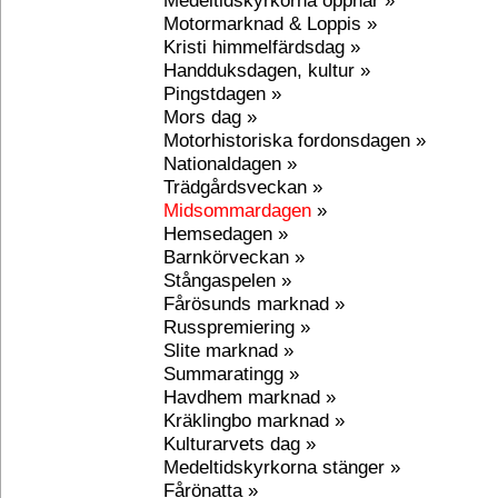
Medeltidskyrkorna öppnar »
Motormarknad & Loppis »
Kristi himmelfärdsdag »
Handduksdagen, kultur »
Pingstdagen »
Mors dag »
Motorhistoriska fordonsdagen »
Nationaldagen »
Trädgårdsveckan »
Midsommardagen
»
Hemsedagen »
Barnkörveckan »
Stångaspelen »
Fårösunds marknad »
Russpremiering »
Slite marknad »
Summaratingg »
Havdhem marknad »
Kräklingbo marknad »
Kulturarvets dag »
Medeltidskyrkorna stänger »
Fårönatta »