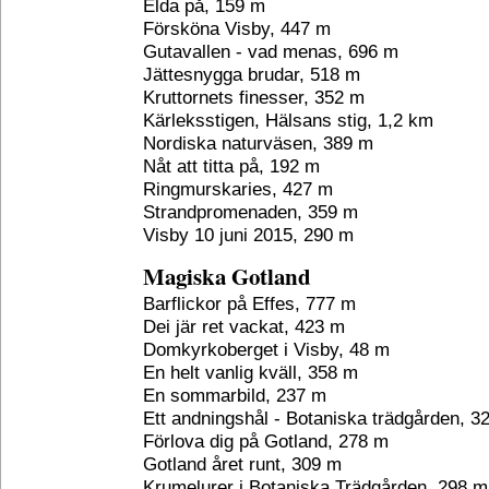
Elda på, 159 m
Försköna Visby, 447 m
Gutavallen - vad menas, 696 m
Jättesnygga brudar, 518 m
Kruttornets finesser, 352 m
Kärleksstigen, Hälsans stig, 1,2 km
Nordiska naturväsen, 389 m
Nåt att titta på, 192 m
Ringmurskaries, 427 m
Strandpromenaden, 359 m
Visby 10 juni 2015, 290 m
Magiska Gotland
Barflickor på Effes, 777 m
Dei jär ret vackat, 423 m
Domkyrkoberget i Visby, 48 m
En helt vanlig kväll, 358 m
En sommarbild, 237 m
Ett andningshål - Botaniska trädgården, 3
Förlova dig på Gotland, 278 m
Gotland året runt, 309 m
Krumelurer i Botaniska Trädgården, 298 m