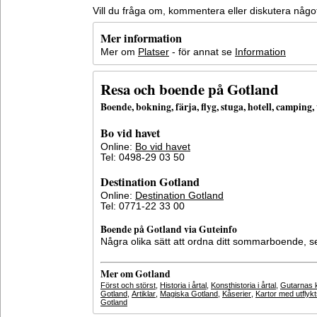
Vill du fråga om, kommentera eller diskutera någ
Mer information
Mer om
Platser
- för annat se
Information
Resa och boende på Gotland
Boende, bokning, färja, flyg, stuga, hotell, campin
Bo vid havet
Online:
Bo vid havet
Tel: 0498-29 03 50
Destination Gotland
Online:
Destination Gotland
Tel: 0771-22 33 00
Boende på Gotland via Guteinfo
Några olika sätt att ordna ditt sommarboende, 
Mer om Gotland
Först och störst
,
Historia i årtal
,
Konsthistoria i årtal
,
Gutarnas k
Gotland
,
Artiklar
,
Magiska Gotland
,
Kåserier
,
Kartor med utflyk
Gotland