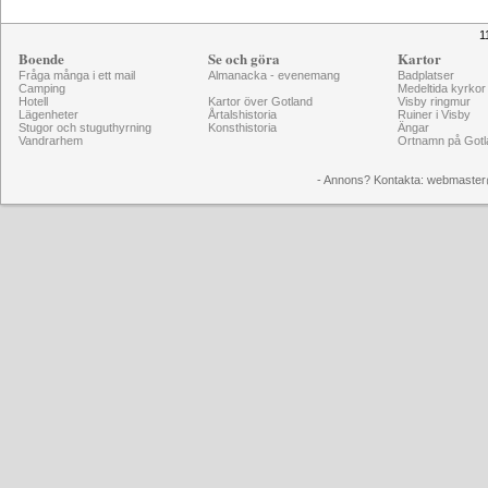
1
Boende
Se och göra
Kartor
Fråga många i ett mail
Almanacka - evenemang
Badplatser
Camping
Medeltida kyrkor
Hotell
Kartor över Gotland
Visby ringmur
Lägenheter
Årtalshistoria
Ruiner i Visby
Stugor och stuguthyrning
Konsthistoria
Ängar
Vandrarhem
Ortnamn på Gotl
- Annons? Kontakta: webmaster@