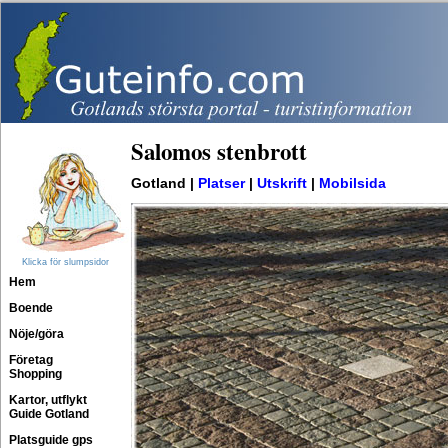
Salomos stenbrott
Gotland |
Platser
|
Utskrift
|
Mobilsida
Klicka för slumpsidor
Hem
Boende
Nöje/göra
Företag
Shopping
Kartor, utflykt
Guide Gotland
Platsguide gps