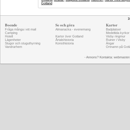
Gotland
1
Boende
Se och göra
Kartor
Fråga många i ett mail
Almanacka - evenemang
Badplatser
Camping
Medeltida kyrkor
Hotell
Kartor över Gotland
Visby ringmur
Lägenheter
Årtalshistoria
Ruiner i Visby
Stugor och stuguthyrning
Konsthistoria
Ängar
Vandrarhem
Ortnamn på Gotl
- Annons? Kontakta: webmaster@