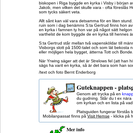
biskopen i Riga byggde en kyrka i Visby i början a
Jakob, men vilken det skulle vara - ofta föreslås H
som tycks säkert veta.
Allt sånt kan väl vara detsamma för en liten stund.
ruin som i dag benämns S:ta Gertrud finns hon av
en kyrka i famnen ty hon var på något sätt helgon
varthelst de kom byggde de en kyrka till hennes ä
S:ta Gertrud står mellan två vapensköldar till mä
Visborgs slott på 1500-talet och som lät bekosta n
eller möjligen hela bygget, ätterna Tott och Bonde
När Yrwing säger att det är Strelows fel (att han hi
sägs ha varit en kyrka, så är det bara som han som
/text och foto Bernt Enderborg
Guteknappen - plats
Genom att trycka på en
knapp
du gudning. Står du t ex nära 
om kyrkan och en lista på vad
Platsguiden fungerar förstås 
Mobilanpassat finns på
Visit Hemse
- klicka på h
Mer info