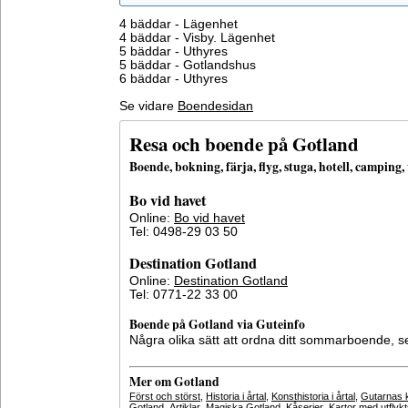
4 bäddar - Lägenhet
4 bäddar - Visby. Lägenhet
5 bäddar - Uthyres
5 bäddar - Gotlandshus
6 bäddar - Uthyres
Se vidare
Boendesidan
Resa och boende på Gotland
Boende, bokning, färja, flyg, stuga, hotell, campin
Bo vid havet
Online:
Bo vid havet
Tel: 0498-29 03 50
Destination Gotland
Online:
Destination Gotland
Tel: 0771-22 33 00
Boende på Gotland via Guteinfo
Några olika sätt att ordna ditt sommarboende, 
Mer om Gotland
Först och störst
,
Historia i årtal
,
Konsthistoria i årtal
,
Gutarnas k
Gotland
,
Artiklar
,
Magiska Gotland
,
Kåserier
,
Kartor med utflyk