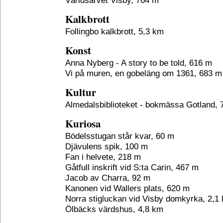
Världsarvet Visby, 764 m
Kalkbrott
Follingbo kalkbrott, 5,3 km
Konst
Anna Nyberg - A story to be told, 616 m
Vi på muren, en gobeläng om 1361, 683 m
Kultur
Almedalsbiblioteket - bokmässa Gotland,
Kuriosa
Bödelsstugan står kvar, 60 m
Djävulens spik, 100 m
Fan i helvete, 218 m
Gåtfull inskrift vid S:ta Carin, 467 m
Jacob av Charra, 92 m
Kanonen vid Wallers plats, 620 m
Norra stigluckan vid Visby domkyrka, 2,1
Ölbäcks värdshus, 4,8 km