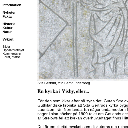
Information
Nyheter
Fakta
Historia
Kultur
Natur
Vykort
Bilder
Uppdaterat/nytt
Kommentarer
Först, störst
S:ta Gertrud, foto Bernt Enderborg
En kyrka i Visby, eller...
För den som kikar efter så syns det. Guten Strelow
Guthilandiske krönika att S:ta Gertruds kyrka byg
Lauritzon från Norrlanda. En någorlunda modern f
säger i sina böcker på 1900-talet om Gotlands och
är Strelows fel att kyrkan överhuvudtaget finns i lit
Det är emellertid mycket som diskuteras om ruinern