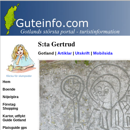
S:ta Gertrud
Gotland |
Artiklar
|
Utskrift
|
Mobilsida
Klicka för slumpsidor
Hem
Boende
Nöje/göra
Företag
Shopping
Kartor, utflykt
Guide Gotland
Platsguide gps