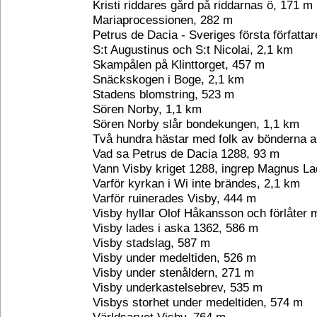
Kristi riddares gård på riddarnas ö, 171 m
Mariaprocessionen, 282 m
Petrus de Dacia - Sveriges första författa
S:t Augustinus och S:t Nicolai, 2,1 km
Skampålen på Klinttorget, 457 m
Snäckskogen i Boge, 2,1 km
Stadens blomstring, 523 m
Sören Norby, 1,1 km
Sören Norby slår bondekungen, 1,1 km
Två hundra hästar med folk av bönderna 
Vad sa Petrus de Dacia 1288, 93 m
Vann Visby kriget 1288, ingrep Magnus La
Varför kyrkan i Wi inte brändes, 2,1 km
Varför ruinerades Visby, 444 m
Visby hyllar Olof Håkansson och förlåter
Visby lades i aska 1362, 586 m
Visby stadslag, 587 m
Visby under medeltiden, 526 m
Visby under stenåldern, 271 m
Visby underkastelsebrev, 535 m
Visbys storhet under medeltiden, 574 m