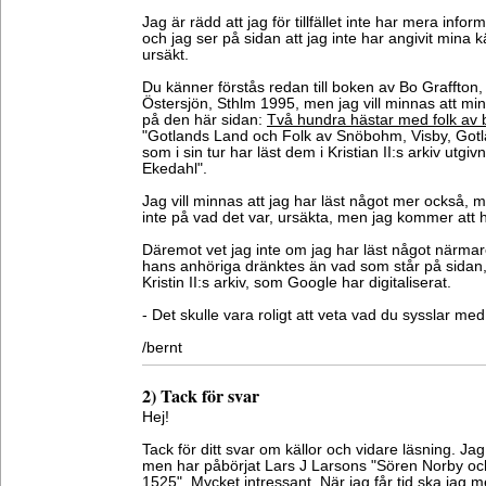
Jag är rädd att jag för tillfället inte har mera info
och jag ser på sidan att jag inte har angivit mina kä
ursäkt.
Du känner förstås redan till boken av Bo Graffton,
Östersjön, Sthlm 1995, men jag vill minnas att mi
på den här sidan:
Två hundra hästar med folk av
"Gotlands Land och Folk av Snöbohm, Visby, Gotl
som i sin tur har läst dem i Kristian II:s arkiv utg
Ekedahl".
Jag vill minnas att jag har läst något mer också,
inte på vad det var, ursäkta, men jag kommer att
Däremot vet jag inte om jag har läst något närmar
hans anhöriga dränktes än vad som står på sidan,
Kristin II:s arkiv, som Google har digitaliserat.
- Det skulle vara roligt att veta vad du sysslar med
/bernt
2) Tack för svar
Hej!
Tack för ditt svar om källor och vidare läsning. Jag
men har påbörjat Lars J Larsons "Sören Norby och
1525". Mycket intressant. När jag får tid ska jag m