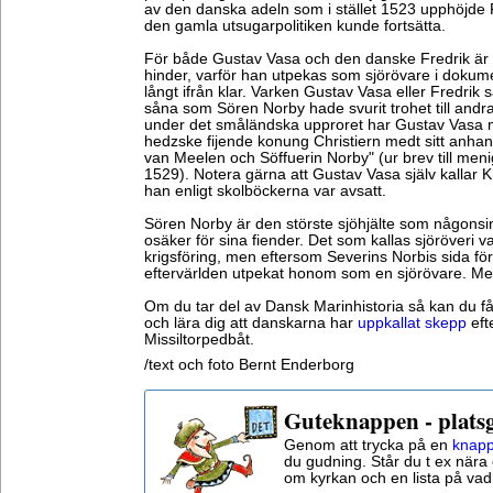
av den danska adeln som i stället 1523 upphöjde Fr
den gamla utsugarpolitiken kunde fortsätta.
För både Gustav Vasa och den danske Fredrik är 
hinder, varför han utpekas som sjörövare i dokum
långt ifrån klar. Varken Gustav Vasa eller Fredrik s
såna som Sören Norby hade svurit trohet till and
under det småländska upproret har Gustav Vas
hedzske fijende konung Christiern medt sitt anha
van Meelen och Söffuerin Norby" (ur brev till me
1529). Notera gärna att Gustav Vasa själv kallar Kr
han enligt skolböckerna var avsatt.
Sören Norby är den störste sjöhjälte som någonsin
osäker för sina fiender. Det som kallas sjöröveri v
krigsföring, men eftersom Severins Norbis sida fö
eftervärlden utpekat honom som en sjörövare. Men
Om du tar del av Dansk Marinhistoria så kan du f
och lära dig att danskarna har
uppkallat skepp
eft
Missiltorpedbåt.
/text och foto Bernt Enderborg
Guteknappen - plats
Genom att trycka på en
knapp
du gudning. Står du t ex nära 
om kyrkan och en lista på vad