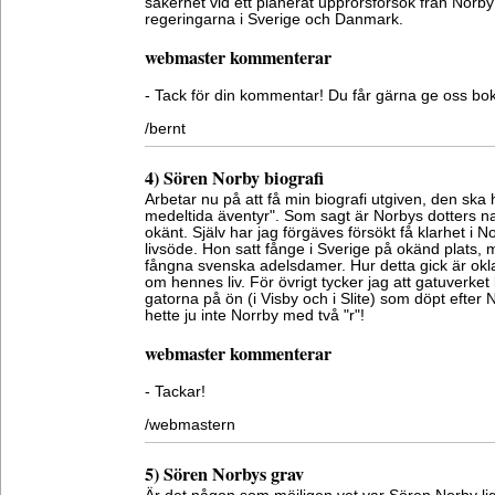
säkerhet vid ett planerat upprorsförsök från Norby 
regeringarna i Sverige och Danmark.
webmaster kommenterar
- Tack för din kommentar! Du får gärna ge oss boken
/bernt
4) Sören Norby biografi
Arbetar nu på att få min biografi utgiven, den ska 
medeltida äventyr". Som sagt är Norbys dotters n
okänt. Själv har jag förgäves försökt få klarhet i 
livsöde. Hon satt fånge i Sverige på okänd plats, 
fångna svenska adelsdamer. Hur detta gick är oklar
om hennes liv. För övrigt tycker jag att gatuverket 
gatorna på ön (i Visby och i Slite) som döpt efter 
hette ju inte Norrby med två "r"!
webmaster kommenterar
- Tackar!
/webmastern
5) Sören Norbys grav