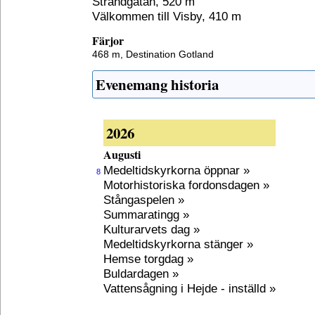
Strandgatan, 520 m
Välkommen till Visby, 410 m
Färjor
468 m,
Destination Gotland
Evenemang historia
2026
Augusti
Medeltidskyrkorna öppnar »
8
Motorhistoriska fordonsdagen »
Stångaspelen »
Summaratingg »
Kulturarvets dag »
Medeltidskyrkorna stänger »
Hemse torgdag »
Buldardagen »
Vattensågning i Hejde - inställd »