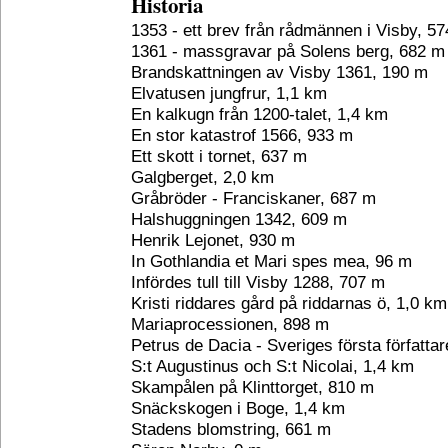
Historia
1353 - ett brev från rådmännen i Visby, 5
1361 - massgravar på Solens berg, 682 m
Brandskattningen av Visby 1361, 190 m
Elvatusen jungfrur, 1,1 km
En kalkugn från 1200-talet, 1,4 km
En stor katastrof 1566, 933 m
Ett skott i tornet, 637 m
Galgberget, 2,0 km
Gråbröder - Franciskaner, 687 m
Halshuggningen 1342, 609 m
Henrik Lejonet, 930 m
In Gothlandia et Mari spes mea, 96 m
Infördes tull till Visby 1288, 707 m
Kristi riddares gård på riddarnas ö, 1,0 km
Mariaprocessionen, 898 m
Petrus de Dacia - Sveriges första författa
S:t Augustinus och S:t Nicolai, 1,4 km
Skampålen på Klinttorget, 810 m
Snäckskogen i Boge, 1,4 km
Stadens blomstring, 661 m