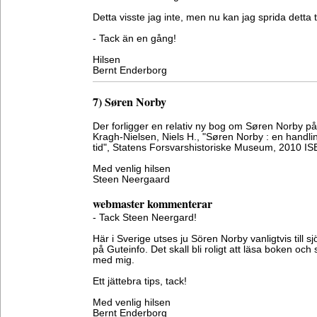
Detta visste jag inte, men nu kan jag sprida detta til
- Tack än en gång!
Hilsen
Bernt Enderborg
7) Søren Norby
Der forligger en relativ ny bog om Søren Norby p
Kragh-Nielsen, Niels H., "Søren Norby : en handl
tid", Statens Forsvarshistoriske Museum, 2010 
Med venlig hilsen
Steen Neergaard
webmaster kommenterar
- Tack Steen Neergard!
Här i Sverige utses ju Sören Norby vanligtvis till s
på Guteinfo. Det skall bli roligt att läsa boken oc
med mig.
Ett jättebra tips, tack!
Med venlig hilsen
Bernt Enderborg