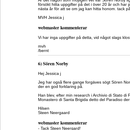
Är det någon som möjligen vet var Sören Norby l
försökt hitta uppgifter på det i över 20 år och har p
nästa år för att se om jag kan hitta honom. tack p
MVH Jessica j
webmaster kommenterar
Vi har inga uppgifter på detta, vid något slags klost
mvh
/bernt
6) Sören Norby
Hej Jessica j
Jeg har også flere gange forgäves sögt Sören Nor
der en god forklaring på.
Han blev, efter min research i Archivio di Stato di 
Monastero di Santa Brigida detto del Paradiso der
Hilsen
Steen Neergaard
webmaster kommenterar
- Tack Steen Neergard!