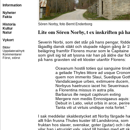
Information
Nyheter
Fakta
Sören Norby, foto Bernt Enderborg
Historia
Kultur
Lite om Sören Norby, t ex inskriften på h
Natur
Vykort
Severin Norbi, som det står på hans pengar, född
lågadlig dansk släkt och stupade någon gång år 1
Bilder
belägring framför Florens murar som le Capitaine
Uppdaterat/nytt
Kommentarer
som givit sig tid att lyssna när han på äldre dar fick
Först, störst
på hans gravsten vid ett kloster utanför Florens:
Oceanum hostili toties qui sanguine tinxit
a geliade Thyles littore ad usque Crono
quem non immerito Slaui, Suedipue Got
Vandalicaegue urbes, extimuere ducem,
Norbyus haetrusco iacet hic Seuerinaus i
a Florentina missus in astra pila.
Barbarus ille nequit captivum exting
Mergere non mediis Ennosigaeus aquis:
Debuit in Latio, velut orbis in arce, perire
Tanta viti ut virtuis undique nota fortet.”
I sak meddelar skaldestycket att Norby färgade h
allt från frusna Thules kuster till Landskrona, so
fruktan hos slaver, svenskar, goter (gutar) och i 
vilar han i etruriskt valv, sänd till himlen med ett 