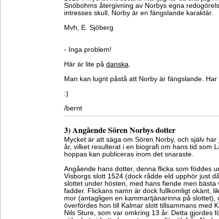
Snöbohms återgivning av Norbys egna redogörelser
intresses skull, Norby är en fängslande karaktär.
Mvh, E. Sjöberg
- Inga problem!
Här är lite på
danska
.
Man kan lugnt påstå att Norby är fängslande. Har
:)
/bernt
3) Angående Sören Norbys dotter
Mycket är att säga om Sören Norby, och själv har
år, vilket resulterat i en biografi om hans tid so
hoppas kan publiceras inom det snaraste.
Angående hans dotter, denna flicka som föddes 
Visborgs slott 1524 (dock rådde eld upphör just d
slottet under hösten, med hans fiende men bäst
fadder. Flickans namn är dock fullkomligt okänt, 
mor (antagligen en kammartjänarinna på slottet), o
överfördes hon till Kalmar slott tillsammans med K
Nils Sture, som var omkring 13 år. Detta gjordes f