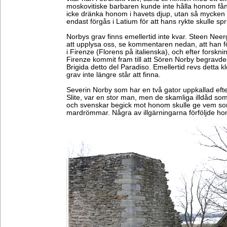
moskovitiske barbaren kunde inte hålla honom f
icke dränka honom i havets djup, utan så mycken
endast förgås i Latium för att hans rykte skulle spr
Norbys grav finns emellertid inte kvar. Steen Nee
att upplysa oss, se kommentaren nedan, att han 
i Firenze (Florens på italienska), och efter forsknin
Firenze kommit fram till att Sören Norby begravde
Brigida detto del Paradiso. Emellertid revs detta k
grav inte längre står att finna.
Severin Norby som har en två gator uppkallad efter
Slite, var en stor man, men de skamliga illdåd som
och svenskar begick mot honom skulle ge vem so
mardrömmar. Några av illgärningarna förföljde ho