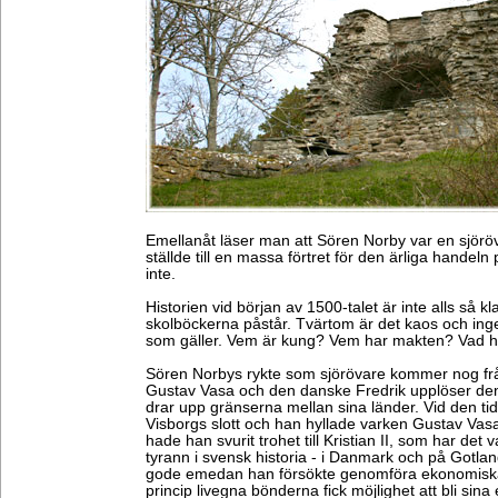
Emellanåt läser man att Sören Norby var en sjör
ställde till en massa förtret för den ärliga handeln
inte.
Historien vid början av 1500-talet är inte alls så k
skolböckerna påstår. Tvärtom är det kaos och ingen
som gäller. Vem är kung? Vem har makten? Vad h
Sören Norbys rykte som sjörövare kommer nog fr
Gustav Vasa och den danske Fredrik upplöser de
drar upp gränserna mellan sina länder. Vid den ti
Visborgs slott och han hyllade varken Gustav Vasa e
hade han svurit trohet till Kristian II, som har det 
tyrann i svensk historia - i Danmark och på Gotlan
gode emedan han försökte genomföra ekonomiska 
princip livegna bönderna fick möjlighet att bli si