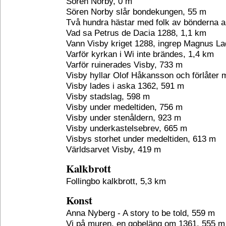
Sören Norby, 0 m
Sören Norby slår bondekungen, 55 m
Två hundra hästar med folk av bönderna 
Vad sa Petrus de Dacia 1288, 1,1 km
Vann Visby kriget 1288, ingrep Magnus La
Varför kyrkan i Wi inte brändes, 1,4 km
Varför ruinerades Visby, 733 m
Visby hyllar Olof Håkansson och förlåter
Visby lades i aska 1362, 591 m
Visby stadslag, 598 m
Visby under medeltiden, 756 m
Visby under stenåldern, 923 m
Visby underkastelsebrev, 665 m
Visbys storhet under medeltiden, 613 m
Världsarvet Visby, 419 m
Kalkbrott
Follingbo kalkbrott, 5,3 km
Konst
Anna Nyberg - A story to be told, 559 m
Vi på muren, en gobeläng om 1361, 555 m