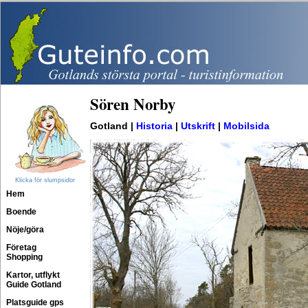
Sören Norby
Gotland |
Historia
|
Utskrift
|
Mobilsida
Klicka för slumpsidor
Hem
Boende
Nöje/göra
Företag
Shopping
Kartor, utflykt
Guide Gotland
Platsguide gps