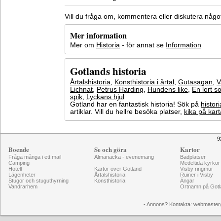
Vill du fråga om, kommentera eller diskutera någ
Mer information
Mer om
Historia
- för annat se
Information
Gotlands historia
Årtalshistoria
,
Konsthistoria i årtal
,
Gutasagan
,
V
Lichnat
,
Petrus Harding
,
Hundens like
,
En lort s
spik
,
Lyckans hjul
Gotland har en fantastisk historia! Sök på
histori
artiklar. Vill du hellre besöka platser,
kika på kar
9
Boende
Se och göra
Kartor
Fråga många i ett mail
Almanacka - evenemang
Badplatser
Camping
Medeltida kyrkor
Hotell
Kartor över Gotland
Visby ringmur
Lägenheter
Årtalshistoria
Ruiner i Visby
Stugor och stuguthyrning
Konsthistoria
Ängar
Vandrarhem
Ortnamn på Gotl
- Annons? Kontakta: webmaster@