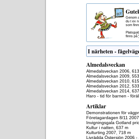
Gutek
Genom at
du t ex 
som finn
Platsgui
finns på
I närheten - fågelväg
Almedalsveckan
Almedalsveckan 2006, 61
Almedalsveckan 2009, 55
Almedalsveckan 2010, 61
Almedalsveckan 2012, 53
Almedalsveckan 2014, 63
Haro - tid för barnen - för
Artiklar
Demonstrationen för vägpr
Företagardagen 8/11 2007
Invigningsgala Gotland pr
Kultur i natten, 637 m
Kulturting 2007, 718 m
Livrädda Östersjön 2006 - 