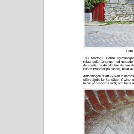
Foto 
1935 företog E. Bohrn utgrävningar
rektangulärt långhus med rundade i
den under nästa bild, har det funnits
ruinen (vänster på bilden), delar a
Anledningen till att kyrkan in nämns
självständig kyrka, säger Yrwing, u
herre på Visborgs slott, och han