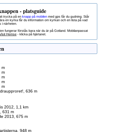
nappen - platsguide
t trycka på en
knapp på mobilen
med gps får du gudning. Står
nära en kyrka får du information om kyrkan och en lista på vad
s i närheten.
den fungerar förstås bara när du är på Gotland. Mobilanpassat
Visit Hemse
- klicka på hjärtanet.
en
3 m
3 m
5 m
3 m
7 m
äldraupproret!, 636 m
is 2012, 1,1 km
, 631 m
ide 2013, 675 m
artisterna, 948 m