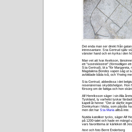
Det enda man ser direkt från gatan
intressantare. S:ta Gertrud själv s
vänster hand och en kyrka i den h
Man vet att Ivar Axelsson, länsinnehav
ett "sostreklostret" (förmodligen e
S:ta Gertrud), bl a "för Margareta, 
Magdalena Bondes vapen såg ut så ä
avbildade båda två, och Yrwing men
S:ta Gertrud, abbedissa i det belgi
resenärernas skyddshelgon. Hon ha
försorg om de fattiga och hon skä
Alf Henriksson säger i sin Alla årets
Tyskland, ty varhelst tyskar färda
kapell åt henne: ”Det är därför ing
Domkyrkan i Visby, som påstås ha v
men det har
S:ta Maria
alltså inte.
Nutida katoliker tycks, säger Alf H
på 1200-talet och hade en mängd u
vars favorittema är kärleken till Jes
/text och foto Bernt Enderborg