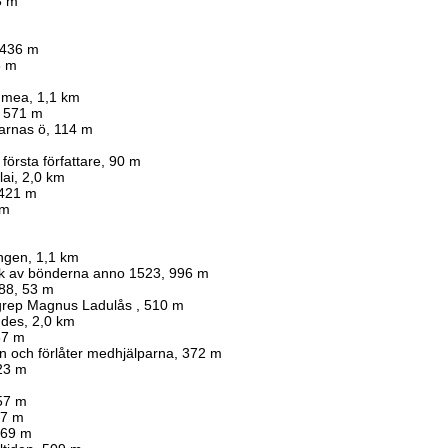
3 m
 436 m
3 m
s mea, 1,1 km
8, 571 m
darnas ö, 114 m
första författare, 90 m
lai, 2,0 km
 421 m
km
ngen, 1,1 km
lk av bönderna anno 1523, 996 m
88, 53 m
ngrep Magnus Ladulås , 510 m
ndes, 2,0 km
87 m
n och förlåter medhjälparna, 372 m
523 m
57 m
27 m
469 m