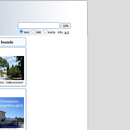
text
bild
karta
info
,
a-ö
 boende
amn. Välkommen!