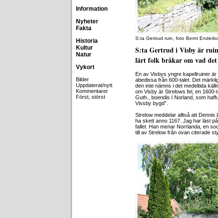
Information
Nyheter
Fakta
S:ta Gertrud ruin, foto Bernt Enderb
Historia
Kultur
S:ta Gertrud i Visby är ruine
Natur
lärt folk bråkar om vad det
Vykort
En av Visbys yngre kapellruiner är
Bilder
abedissa från 600-talet. Det märkli
Uppdaterat/nytt
den inte nämns i det medeltida källma
Kommentarer
om Visby är Strelows fel, en 1600-t
Först, störst
Guth., boendis I Norland, som haffu
Vissby bygd”.
Strelow meddelar alltså att Dennis 
ha skett anno 1167. Jag har läst på
fallet. Han menar Norrlanda, en so
till av Strelow från ovan citerade 