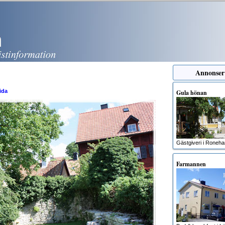
Annonser
ida
Gula hönan
Gästgiveri i Roneh
Farmannen