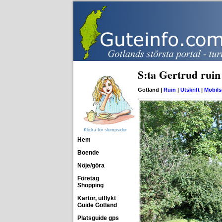
S:ta Gertrud ruin
Gotland |
Ruin
|
Utskrift
|
Mobils
Klicka för slumpsidor
Hem
Boende
Nöje/göra
Företag
Shopping
Kartor, utflykt
Guide Gotland
Platsguide gps