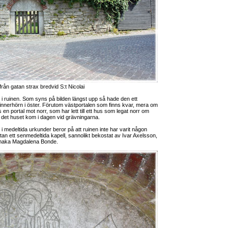
från gatan strax bredvid S:t Nicolai
 i ruinen. Som syns på bilden längst upp så hade den ett
nnerhörn i öster. Förutom västportalen som finns kvar, mera om
 en portal mot norr, som har lett till ett hus som legat norr om
v det huset kom i dagen vid grävningarna.
 i medeltida urkunder beror på att ruinen inte har varit någon
tan ett senmedeltida kapell, sannolikt bekostat av Ivar Axelsson,
s maka Magdalena Bonde.