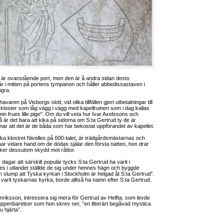
 är ovanstående port, men den är å andra sidan desto
tår i mitten på portens tympanon och håller abbedissastaven i
ögra.
aren på Visborgs slott, vid olika tillfällen gjort utbetalningar till
tt kloster som låg vägg i vägg med kapellruinen som i dag kallas
min frues lille pige". Om du vill veta hur Ivar Axelssons och
r det bara att kika på sidorna om S:ta Gertrud ty de är
ar att det är de båda som har bekostat uppförandet av kapellet.
ska klostret Nivelles på 600-talet, är trädgårdsmästarnas och
r vidare hand om de dödas själar den första natten, hon drar
nker dessutom skydd mot råttor.
 dagar att särskilt populär tycks S:ta Gertrud ha varit i
des i utlandet ställde de sig under hennes hägn och byggde
en slump att Tyska kyrkan i Stockholm är helgad åt S:ta Gertrud”.
arit tyskarnas kyrka, borde alltså ha namn efter S:ta Gertrud,
enriksson, intressera sig mera för Gertrud av Helfta, som levde
ppenbarelser som hon skrev ner, ”en litterärt begåvad mystica
u hjärta”.