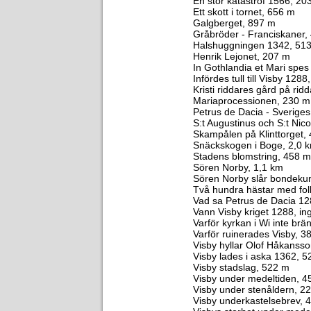
En stor katastrof 1566, 20
Ett skott i tornet, 656 m
Galgberget, 897 m
Gråbröder - Franciskaner,
Halshuggningen 1342, 51
Henrik Lejonet, 207 m
In Gothlandia et Mari spe
Infördes tull till Visby 128
Kristi riddares gård på rid
Mariaprocessionen, 230 m
Petrus de Dacia - Sveriges 
S:t Augustinus och S:t Nico
Skampålen på Klinttorget,
Snäckskogen i Boge, 2,0 
Stadens blomstring, 458 m
Sören Norby, 1,1 km
Sören Norby slår bondeku
Två hundra hästar med fo
Vad sa Petrus de Dacia 12
Vann Visby kriget 1288, i
Varför kyrkan i Wi inte brä
Varför ruinerades Visby, 3
Visby hyllar Olof Håkansso
Visby lades i aska 1362, 
Visby stadslag, 522 m
Visby under medeltiden, 4
Visby under stenåldern, 2
Visby underkastelsebrev, 