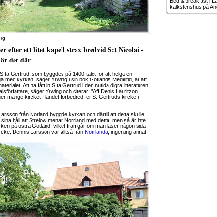
Bed & breakfast i Lä
kalkstenshus på An
org
r efter ett litet kapell strax bredvid S:t Nicolai -
 är det där
 S:ta Gertrud, som byggdes på 1400-talet för att helga en
ga med kyrkan, säger Yrwing i sin bok Gotlands Medeltid, är att
terialet. Att ha fått in S:ta Gertrud i den nutida digra litteraturen
alsförfattare, säger Yrwing och citerar: ”Aff Denis Lauritzon
er mange kircket I landet forbedred, er S. Gertruds kircke i
Larsson från Norland byggde kyrkan och därtill att detta skulle
 sina håll att Strelow menar Norrland med detta, men så är inte
cken på östra Gotland, vilket framgår om man läser någon sida
stycke. Dennis Larsson var alltså från
Norrlanda
, ingenting annat.