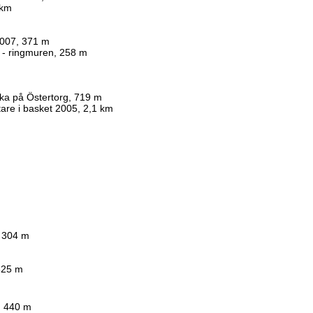
 km
2007, 371 m
t - ringmuren, 258 m
zka på Östertorg, 719 m
are i basket 2005, 2,1 km
, 304 m
325 m
r, 440 m