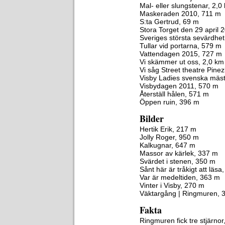
Mal- eller slungstenar, 2,0
Maskeraden 2010, 711 m
S:ta Gertrud, 69 m
Stora Torget den 29 april 
Sveriges största sevärdhe
Tullar vid portarna, 579 m
Vattendagen 2015, 727 m
Vi skämmer ut oss, 2,0 km
Vi såg Street theatre Pine
Visby Ladies svenska mäst
Visbydagen 2011, 570 m
Återställ hålen, 571 m
Öppen ruin, 396 m
Bilder
Hertik Erik, 217 m
Jolly Roger, 950 m
Kalkugnar, 647 m
Massor av kärlek, 337 m
Svärdet i stenen, 350 m
Sånt här är tråkigt att läsa
Var är medeltiden, 363 m
Vinter i Visby, 270 m
Väktargång | Ringmuren, 
Fakta
Ringmuren fick tre stjärno