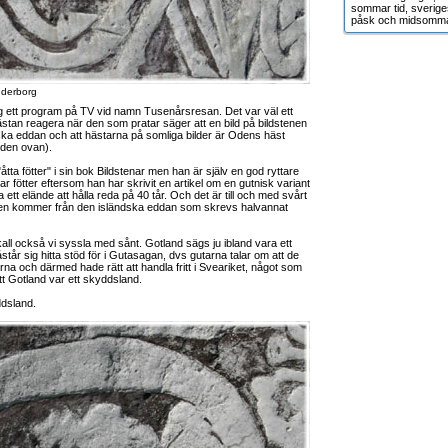
sommar tid, sverige
påsk och midsomma
nderborg
jag ett program på TV vid namn Tusenårsresan. Det var väl ett
tan reagera när den som pratar säger att en bild på bildstenen
ka eddan och att hästarna på somliga bilder är Odens häst
lden ovan).
"åtta fötter" i sin bok Bildstenar men han är själv en god ryttare
ar fötter eftersom han har skrivit en artikel om en gutnisk variant
a ett elände att hålla reda på 40 tår. Och det är till och med svårt
enen kommer från den isländska eddan som skrevs halvannat
all också vi syssla med sånt. Gotland sägs ju ibland vara ett
år sig hitta stöd för i Gutasagan, dvs gutarna talar om att de
rna och därmed hade rätt att handla fritt i Sveariket, något som
att Gotland var ett skyddsland.
ddsland.