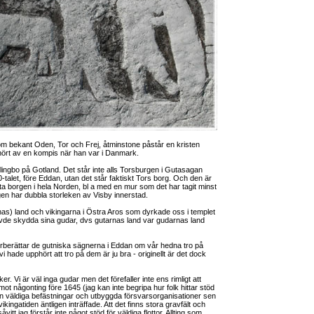
m bekant Oden, Tor och Frej, åtminstone påstår en kristen
hört av en kompis när han var i Danmark.
lingbo på Gotland. Det står inte alls Torsburgen i Gutasagan
talet, före Eddan, utan det står faktiskt Tors borg. Och den är
sta borgen i hela Norden, bl a med en mur som det har tagit minst
gen har dubbla storleken av Visby innerstad.
nas) land och vikingarna i Östra Aros som dyrkade oss i templet
övde skydda sina gudar, dvs gutarnas land var gudarnas land
erberättar de gutniska sägnerna i Eddan om vår hedna tro på
i hade upphört att tro på dem är ju bra - originellt är det dock
icker. Vi är väl inga gudar men det förefaller inte ens rimligt att
ot någonting före 1645 (jag kan inte begripa hur folk hittar stöd
n väldiga befästningar och utbyggda försvarsorganisationer sen
ikingatiden äntligen inträffade. Att det finns stora gravfält och
tt jag förstår inte något stöd för väldiga flottor. Allting som