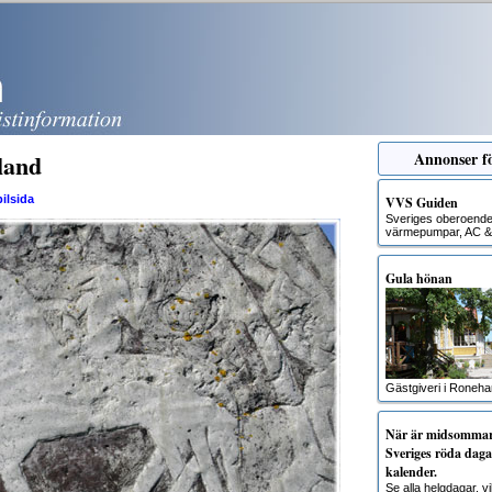
land
Annonser fö
ilsida
VVS Guiden
Sveriges oberoende g
värmepumpar, AC & 
Gula hönan
Gästgiveri i Roneh
När är midsommar?
Sveriges röda dagar
kalender.
Se alla helgdagar, 