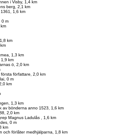
nnen i Visby, 1,4 km
ns berg, 2,1 km
 1361, 1,6 km
, 0 m
9 km
 1,8 km
 km
s mea, 1,3 km
, 1,9 km
darnas ö, 2,0 km
m
första författare, 2,0 km
lai, 0 m
 2,0 km
m
ngen, 1,3 km
lk av bönderna anno 1523, 1,6 km
88, 2,0 km
ngrep Magnus Ladulås , 1,6 km
ndes, 0 m
,8 km
n och förlåter medhjälparna, 1,8 km