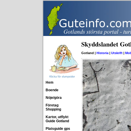
Skyddslandet Got
Gotland |
Historia
|
Utskrift
|
Mob
Klicka för slumpsidor
Hem
Boende
Nöje/göra
Företag
Shopping
Kartor, utflykt
Guide Gotland
Platsguide gps