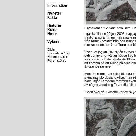
Information
Nyheter
Fakta
Historia
Skyddslandet Gotland, foto Bernt E
Kultur
Natur
I går kväll, den 22 juni 2003, såg 
trevligt program men man måste näs
från Ardre kommer från den isländs
Vykort
eftersom den har
åtta fötter
(se bi
Bilder
Visst vet jag att Erik Nylén skriver 
Uppdaterat/nytt
och vet mycket väl att hästar inte h
Kommentarer
av sporrar och det skulle därtill var
Först, störst
att komma på att bilden på bildst
årtusende senare.
Men eftersom man vill spekulera sk
svearnas skyddsland vilket man påst
hade ingått i stadgad rätt med svea
av någon anledning förvandlas till 
- Men okej då, Gotland var ett sky