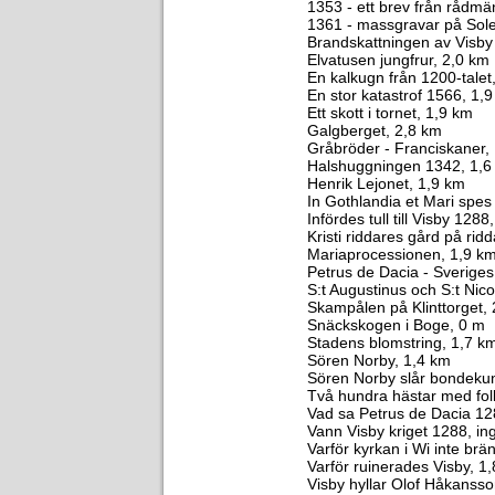
1353 - ett brev från rådmä
1361 - massgravar på Sole
Brandskattningen av Visby
Elvatusen jungfrur, 2,0 km
En kalkugn från 1200-talet
En stor katastrof 1566, 1,
Ett skott i tornet, 1,9 km
Galgberget, 2,8 km
Gråbröder - Franciskaner,
Halshuggningen 1342, 1,6
Henrik Lejonet, 1,9 km
In Gothlandia et Mari spe
Infördes tull till Visby 1288
Kristi riddares gård på rid
Mariaprocessionen, 1,9 k
Petrus de Dacia - Sveriges 
S:t Augustinus och S:t Nico
Skampålen på Klinttorget,
Snäckskogen i Boge, 0 m
Stadens blomstring, 1,7 k
Sören Norby, 1,4 km
Sören Norby slår bondeku
Två hundra hästar med fo
Vad sa Petrus de Dacia 12
Vann Visby kriget 1288, i
Varför kyrkan i Wi inte brä
Varför ruinerades Visby, 1
Visby hyllar Olof Håkansso