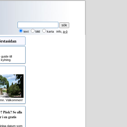
text
bild
karta
info
,
a-ö
rstasidan
uide till
kylning.
amn. Välkommen!
 Påsk? Se alla
 i en gratis
viktiga datum som