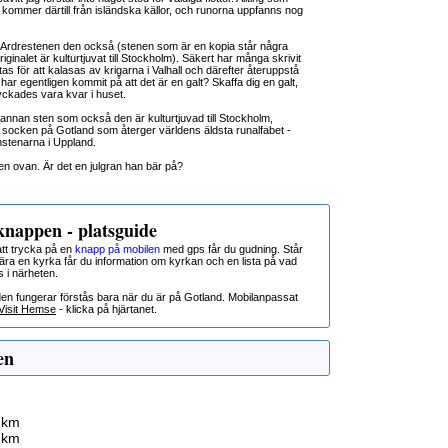
kommer därtill från isländska källor, och runorna uppfanns nog
 Ardrestenen den också (stenen som är en kopia står några
iginalet är kulturtjuvat till Stockholm). Säkert har många skrivit
as för att kalasas av krigarna i Valhall och därefter återuppstå
ar egentligen kommit på att det är en galt? Skaffa dig en galt,
ckades vara kvar i huset.
 annan sten som också den är kulturtjuvad till Stockholm,
 socken på Gotland som återger världens äldsta runalfabet -
nstenarna i Uppland.
lden ovan. Är det en julgran han bär på?
nappen - platsguide
t trycka på en
knapp på mobilen
med gps får du gudning. Står
nära en kyrka får du information om kyrkan och en lista på vad
s i närheten.
den fungerar förstås bara när du är på Gotland. Mobilanpassat
Visit Hemse
- klicka på hjärtanet.
en
 km
 km