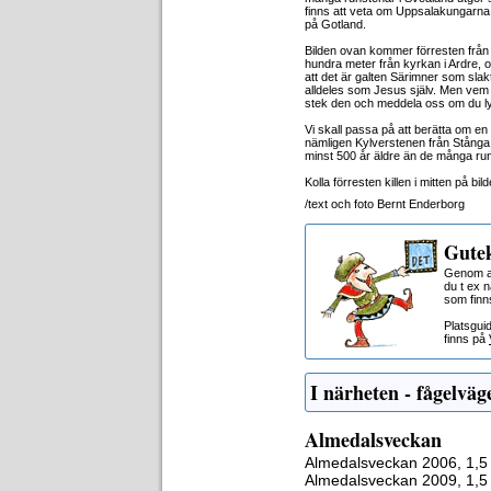
finns att veta om Uppsalakungarna 
på Gotland.
Bilden ovan kommer förresten från
hundra meter från kyrkan i Ardre, or
att det är galten Särimner som slakt
alldeles som Jesus själv. Men vem h
stek den och meddela oss om du ly
Vi skall passa på att berätta om en
nämligen Kylverstenen från Stånga
minst 500 år äldre än de många ru
Kolla förresten killen i mitten på bi
/text och foto Bernt Enderborg
Gutek
Genom at
du t ex 
som finn
Platsgui
finns på
I närheten - fågelväg
Almedalsveckan
Almedalsveckan 2006, 1,5
Almedalsveckan 2009, 1,5