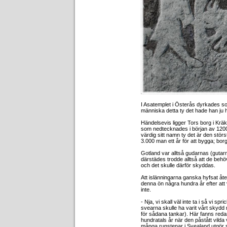
I Asatemplet i Österås dyrkades so
människa detta ty det hade han ju 
Händelsevis ligger Tors borg i Kräk
som nedtecknades i början av 1200-
värdig sitt namn ty det är den stör
3.000 man ett år för att bygga; bor
Gotland var alltså gudarnas (gutar
därstädes trodde alltså att de beh
och det skulle därför skyddas.
Att islänningarna ganska hyfsat åt
denna ön några hundra år efter att v
inte.
- Nja, vi skall väl inte ta i så vi spr
svearna skulle ha varit vårt skydd m
för sådana tankar). Här fanns reda
hundratals år när den påstått vilda v
många runstenar i Svealand utgör såvi