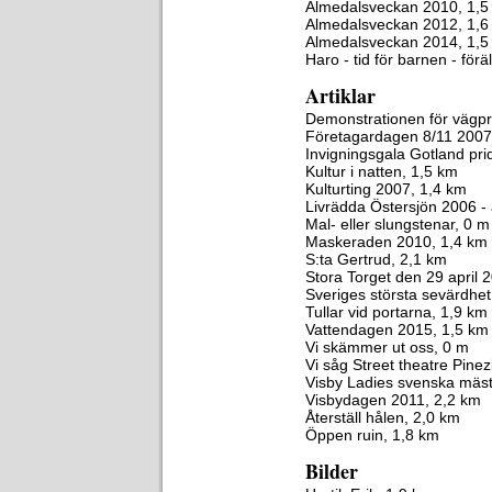
Almedalsveckan 2010, 1,5
Almedalsveckan 2012, 1,6
Almedalsveckan 2014, 1,5
Haro - tid för barnen - för
Artiklar
Demonstrationen för vägpr
Företagardagen 8/11 2007
Invigningsgala Gotland pri
Kultur i natten, 1,5 km
Kulturting 2007, 1,4 km
Livrädda Östersjön 2006 - 
Mal- eller slungstenar, 0 m
Maskeraden 2010, 1,4 km
S:ta Gertrud, 2,1 km
Stora Torget den 29 april 
Sveriges största sevärdhet
Tullar vid portarna, 1,9 km
Vattendagen 2015, 1,5 km
Vi skämmer ut oss, 0 m
Vi såg Street theatre Pine
Visby Ladies svenska mäst
Visbydagen 2011, 2,2 km
Återställ hålen, 2,0 km
Öppen ruin, 1,8 km
Bilder