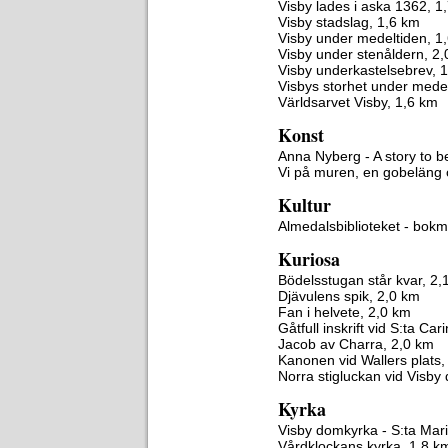
Visby lades i aska 1362, 1
Visby stadslag, 1,6 km
Visby under medeltiden, 1
Visby under stenåldern, 2
Visby underkastelsebrev, 
Visbys storhet under medel
Världsarvet Visby, 1,6 km
Konst
Anna Nyberg - A story to b
Vi på muren, en gobeläng
Kultur
Almedalsbiblioteket - bok
Kuriosa
Bödelsstugan står kvar, 2,
Djävulens spik, 2,0 km
Fan i helvete, 2,0 km
Gåtfull inskrift vid S:ta Car
Jacob av Charra, 2,0 km
Kanonen vid Wallers plats,
Norra stigluckan vid Visby
Kyrka
Visby domkyrka - S:ta Mar
Vårdklockans kyrka, 1,8 k