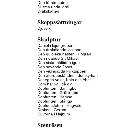
Den förste guten
Di sma unda jordi
Drakskatten
Skeppssättningar
Djupvik
Skulptur
Daniel i lejongropen
Den drakdiande kvinnan
Den gulbleka hästen i Hogrän
Den ridande S:t Mikael
Den sista måltiden igen
Den sovande Josef
Den vikingatida kyrktuppen
Den återuppståndne i domkyrkan
Det egna valet, Kain och Abel
Dom har koll på dig
Dopfunten i Barlingbo
Dopfunten i Grötlingbo
Dopfunten i Hemse
Dopfunten i Stånga
Dopfuntsfoten - Hegvald
Draken i Gerum
Duvorna i Hejnum
Stenrösen