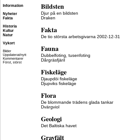
Bildsten
Information
Djur på en bildsten
Nyheter
Draken
Fakta
Historia
Fakta
Kultur
Natur
De tio största arbetsgivarna 2002-12-31
Vykort
Fauna
Bilder
Uppdaterat/nytt
Dubbelfoting, tusenfoting
Kommentarer
Dårgräsfjäril
Först, störst
Fiskeläge
Djaupdöi fiskeläge
Djupviks fiskeläge
Flora
De blommande trädens glada tankar
Dvärgviol
Geologi
Det Baltiska havet
Gravfält