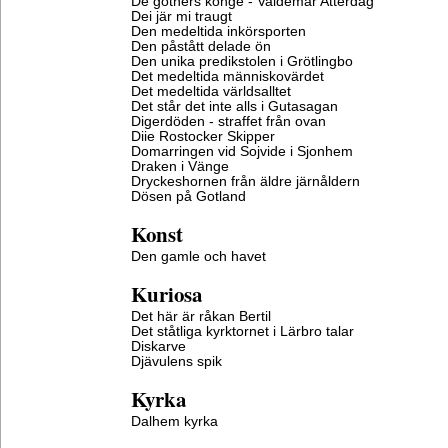
De gothers konge - Valdemar Atterdag
Dei jär mi traugt
Den medeltida inkörsporten
Den påstått delade ön
Den unika predikstolen i Grötlingbo
Det medeltida människovärdet
Det medeltida världsalltet
Det står det inte alls i Gutasagan
Digerdöden - straffet från ovan
Diie Rostocker Skipper
Domarringen vid Sojvide i Sjonhem
Draken i Vänge
Dryckeshornen från äldre järnåldern
Dösen på Gotland
Konst
Den gamle och havet
Kuriosa
Det här är råkan Bertil
Det ståtliga kyrktornet i Lärbro talar
Diskarve
Djävulens spik
Kyrka
Dalhem kyrka