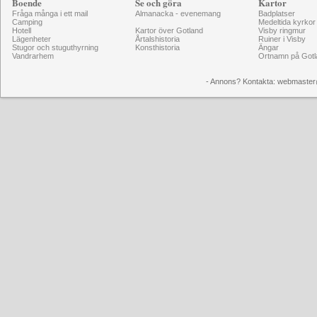
Boende
Se och göra
Kartor
Fråga många i ett mail
Almanacka - evenemang
Badplatser
Camping
Medeltida kyrkor
Hotell
Kartor över Gotland
Visby ringmur
Lägenheter
Årtalshistoria
Ruiner i Visby
Stugor och stuguthyrning
Konsthistoria
Ängar
Vandrarhem
Ortnamn på Gotl
- Annons? Kontakta: webmaster@