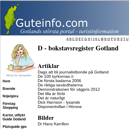
A
B
C
D
E
F
G
H
I
J
K
L
M
N
O
P
Q
R
S
T
U
D - bokstavsregister Gotland
Artiklar
Dags att bli journalistbonde på Gotland
Klicka för slumpsidor
De 100 kyrkornas ö
De första badarna 2006
Hem
De riktiga sevärdheterna
Boende
Demonstrationen för vägpris 2012
Det lilla är förbi
Nöje/göra
Det är naturligt
Dick Harrison - lysande
Företag
Disponentvillan i Hörsne
Shopping
Kartor, utflykt
Bilder
Guide Gotland
Dr Hans Karrillon
Platsguide gps