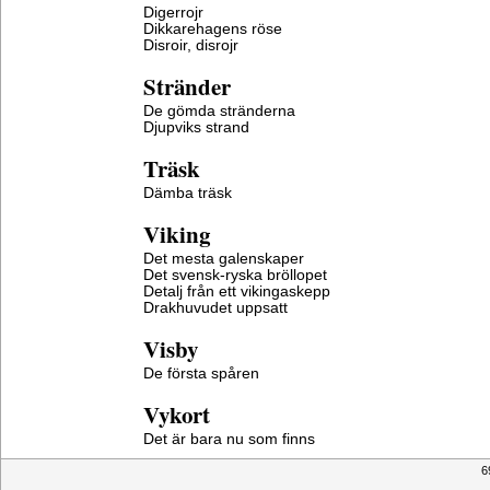
Digerrojr
Dikkarehagens röse
Disroir, disrojr
Stränder
De gömda stränderna
Djupviks strand
Träsk
Dämba träsk
Viking
Det mesta galenskaper
Det svensk-ryska bröllopet
Detalj från ett vikingaskepp
Drakhuvudet uppsatt
Visby
De första spåren
Vykort
Det är bara nu som finns
6