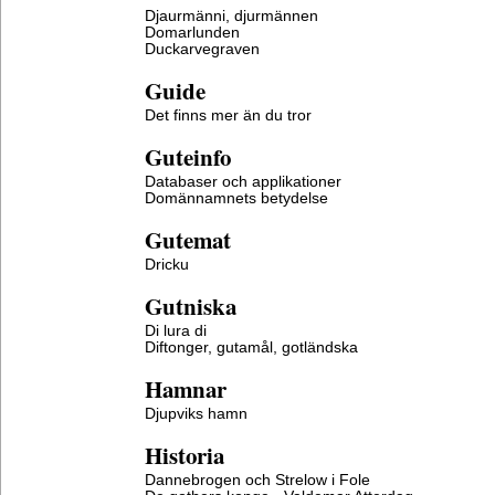
Djaurmänni, djurmännen
Domarlunden
Duckarvegraven
Guide
Det finns mer än du tror
Guteinfo
Databaser och applikationer
Domännamnets betydelse
Gutemat
Dricku
Gutniska
Di lura di
Diftonger, gutamål, gotländska
Hamnar
Djupviks hamn
Historia
Dannebrogen och Strelow i Fole