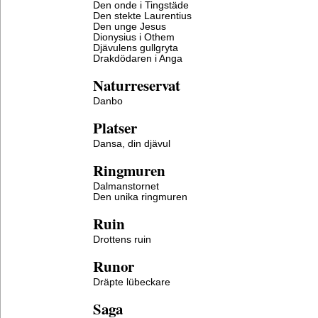
Den onde i Tingstäde
Den stekte Laurentius
Den unge Jesus
Dionysius i Othem
Djävulens gullgryta
Drakdödaren i Anga
Naturreservat
Danbo
Platser
Dansa, din djävul
Ringmuren
Dalmanstornet
Den unika ringmuren
Ruin
Drottens ruin
Runor
Dräpte lübeckare
Saga