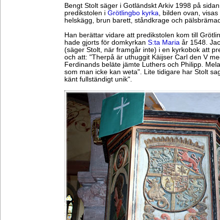
Bengt Stolt säger i Gotländskt Arkiv 1998 på sidan 5
predikstolen i
Grötlingbo kyrka
, bilden ovan, visa
helskägg, brun barett, ståndkrage och pälsbrämad 
Han berättar vidare att predikstolen kom till Gröt
hade gjorts för domkyrkan
S:ta Maria
år 1548. Jac
(säger Stolt, när framgår inte) i en kyrkobok att 
och att: "Therpå är uthuggit Käijser Carl den V m
Ferdinands beläte jämte Luthers och Philipp. Mel
som man icke kan weta". Lite tidigare har Stolt sag
känt fullständigt unik".