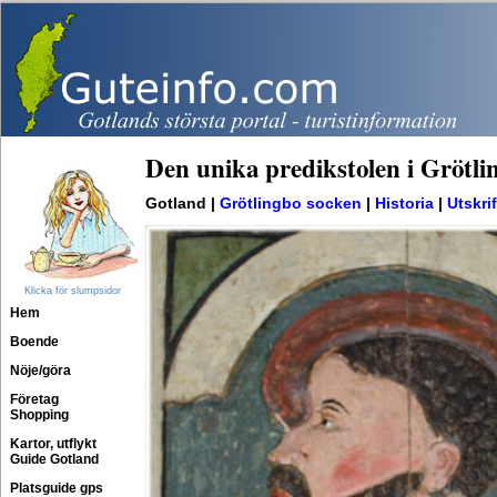
Den unika predikstolen i Grötli
Gotland |
Grötlingbo socken
|
Historia
|
Utskrif
Klicka för slumpsidor
Hem
Boende
Nöje/göra
Företag
Shopping
Kartor, utflykt
Guide Gotland
Platsguide gps