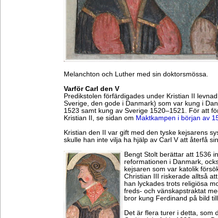
Melanchton och Luther med sin doktorsmössa.
Varför Carl den V
Predikstolen förfärdigades under Kristian II levna
Sverige, den gode i Danmark) som var kung i D
1523 samt kung av Sverige 1520–1521. För att förs
Kristian II, se sidan om
Maktkampen i början av 15
Kristian den II var gift med den tyske kejsarens sy
skulle han inte vilja ha hjälp av Carl V att återfå si
Bengt Stolt berättar att 1536 in
reformationen i Danmark, ock
kejsaren som var katolik försök
Christian III riskerade alltså at
han lyckades trots religiösa m
freds- och vänskapstraktat me
bror kung Ferdinand på bild till
Det är flera turer i detta, som