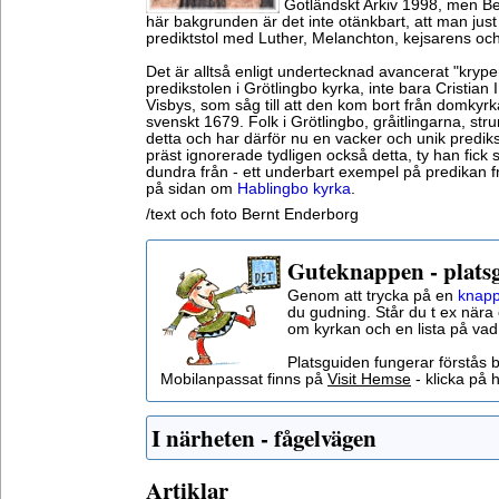
Gotländskt Arkiv 1998, men Be
här bakgrunden är det inte otänkbart, att man jus
prediktstol med Luther, Melanchton, kejsarens oc
Det är alltså enligt undertecknad avancerat "krype
predikstolen i Grötlingbo kyrka, inte bara Cristian 
Visbys, som såg till att den kom bort från domky
svenskt 1679. Folk i Grötlingbo, gråitlingarna, str
detta och har därför nu en vacker och unik prediks
präst ignorerade tydligen också detta, ty han fick s
dundra från - ett underbart exempel på predikan f
på sidan om
Hablingbo kyrka
.
/text och foto Bernt Enderborg
Guteknappen - plats
Genom att trycka på en
knapp
du gudning. Står du t ex nära 
om kyrkan och en lista på vad
Platsguiden fungerar förstås 
Mobilanpassat finns på
Visit Hemse
- klicka på h
I närheten - fågelvägen
Artiklar