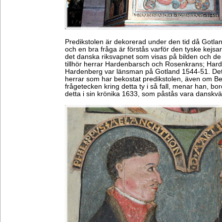
Predikstolen är dekorerad under den tid då Gotl
och en bra fråga är förstås varför den tyske kejsa
det danska riksvapnet som visas på bilden och d
tillhör herrar Hardenbarsch och Rosenkrans; Hard
Hardenberg var länsman på Gotland 1544-51. De
herrar som har bekostat predikstolen, även om Ben
frågetecken kring detta ty i så fall, menar han, b
detta i sin krönika 1633, som påstås vara danskvä