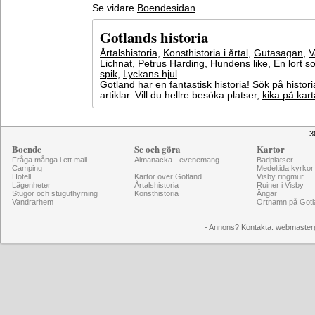
Se vidare
Boendesidan
Gotlands historia
Årtalshistoria
,
Konsthistoria i årtal
,
Gutasagan
,
V
Lichnat
,
Petrus Harding
,
Hundens like
,
En lort s
spik
,
Lyckans hjul
Gotland har en fantastisk historia! Sök på
histori
artiklar. Vill du hellre besöka platser,
kika på kar
3
Boende
Se och göra
Kartor
Fråga många i ett mail
Almanacka - evenemang
Badplatser
Camping
Medeltida kyrkor
Hotell
Kartor över Gotland
Visby ringmur
Lägenheter
Årtalshistoria
Ruiner i Visby
Stugor och stuguthyrning
Konsthistoria
Ängar
Vandrarhem
Ortnamn på Gotl
- Annons? Kontakta: webmaster@