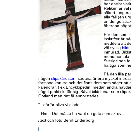
har därför vari
Reliken är vä
säkert fungera
alla fall (en 
en dunge stra
åberopa något
För den som in
inskrifter är 
meddela att de
väl synlig
bilds
inmurad. Bilds
monumentala k
Sverige sen fo
häftiga som he
På den lilla pa
någon
slipskåresten
, sådana är bra mycket intres
förstone kan tro och det finns dem som säger att 
kalendrar, t ex Encyklopedin, medan andra hävdar 
något praktiskt för sig. Såväl bildstenar som slips
Gotland men rätt få annorstädes.
"...därför bliva vi glada."
- Hm... Det måste ha varit en gute som skrev.
/text och foto Bernt Enderborg