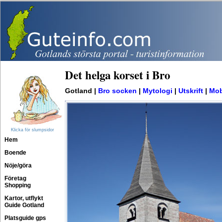
Det helga korset i Bro
Gotland |
Bro socken
|
Mytologi
|
Utskrift
|
Mob
Klicka för slumpsidor
Hem
Boende
Nöje/göra
Företag
Shopping
Kartor, utflykt
Guide Gotland
Platsguide gps