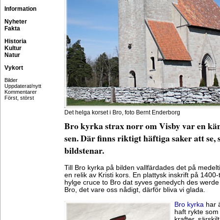
Information
Nyheter
Fakta
Historia
Kultur
Natur
Vykort
Bilder
Uppdaterat/nytt
Kommentarer
Först, störst
Det helga korset i Bro, foto Bernt Enderborg
Bro kyrka strax norr om Visby var en kän
sen. Där finns riktigt häftiga saker att se
bildstenar.
Till Bro kyrka på bilden vallfärdades det på med
en relik av Kristi kors. En plattysk inskrift på 1400
hylge cruce to Bro dat syves genedych des werde w
Bro, det vare oss nådigt, därför bliva vi glada.
Bro kyrka
har ä
haft rykte som
krafter, särski