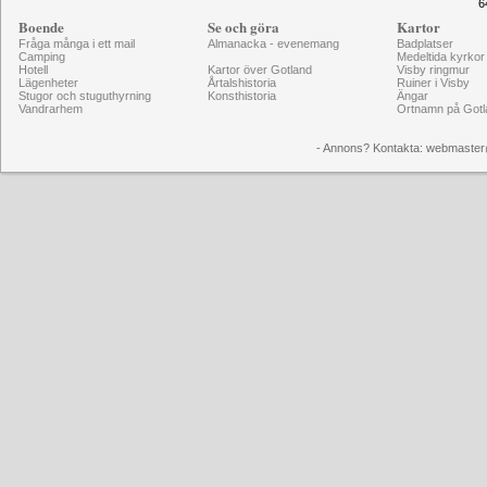
6
Boende
Se och göra
Kartor
Fråga många i ett mail
Almanacka - evenemang
Badplatser
Camping
Medeltida kyrkor
Hotell
Kartor över Gotland
Visby ringmur
Lägenheter
Årtalshistoria
Ruiner i Visby
Stugor och stuguthyrning
Konsthistoria
Ängar
Vandrarhem
Ortnamn på Gotl
- Annons? Kontakta: webmaster@