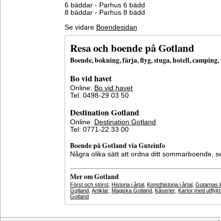
6 bäddar - Parhus 6 bädd
8 bäddar - Parhus 8 bädd
Se vidare
Boendesidan
Resa och boende på Gotland
Boende, bokning, färja, flyg, stuga, hotell, campin
Bo vid havet
Online:
Bo vid havet
Tel: 0498-29 03 50
Destination Gotland
Online:
Destination Gotland
Tel: 0771-22 33 00
Boende på Gotland via Guteinfo
Några olika sätt att ordna ditt sommarboende, 
Mer om Gotland
Först och störst
,
Historia i årtal
,
Konsthistoria i årtal
,
Gutarnas k
Gotland
,
Artiklar
,
Magiska Gotland
,
Kåserier
,
Kartor med utflyk
Gotland