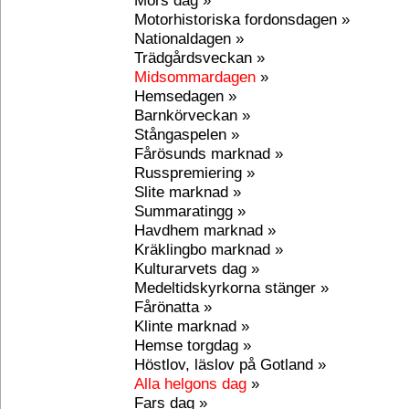
Mors dag »
Motorhistoriska fordonsdagen »
Nationaldagen »
Trädgårdsveckan »
Midsommardagen
»
Hemsedagen »
Barnkörveckan »
Stångaspelen »
Fårösunds marknad »
Russpremiering »
Slite marknad »
Summaratingg »
Havdhem marknad »
Kräklingbo marknad »
Kulturarvets dag »
Medeltidskyrkorna stänger »
Fårönatta »
Klinte marknad »
Hemse torgdag »
Höstlov, läslov på Gotland »
Alla helgons dag
»
Fars dag »