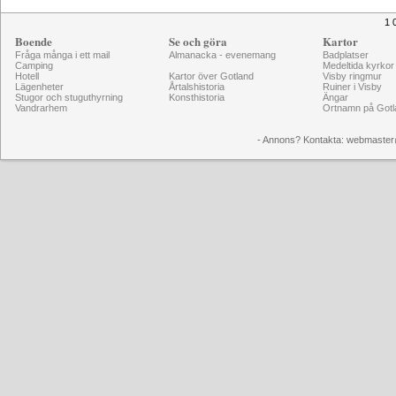
1 
Boende
Se och göra
Kartor
Fråga många i ett mail
Almanacka - evenemang
Badplatser
Camping
Medeltida kyrkor
Hotell
Kartor över Gotland
Visby ringmur
Lägenheter
Årtalshistoria
Ruiner i Visby
Stugor och stuguthyrning
Konsthistoria
Ängar
Vandrarhem
Ortnamn på Gotl
- Annons? Kontakta: webmaster@