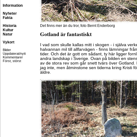
Information
Nyheter
Fakta
Historia
Det finns mer än du tror, foto Bernt Enderborg
Kultur
Gotland är fantastiskt
Natur
Vykort
I vad som skulle kallas mitt i skogen - i själva verk
halvannan mil till allfarvägen - finns lämningar fr
Bilder
Uppdaterat/nytt
tider. Och det är gott om sådant, ty här ligger for
Kommentarer
andra landskap i Sverige. Ovan på bilden en stensa
Först, störst
av de stora rev som går snett tvärs över Gotland.
jag inte, men åtminstone sen tiderna kring Kristi 
äldre.