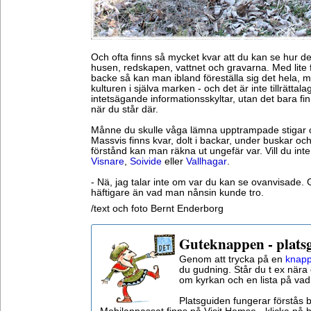
Och ofta finns så mycket kvar att du kan se hur de
husen, redskapen, vattnet och gravarna. Med lite f
backe så kan man ibland föreställa sig det hela,
kulturen i själva marken - och det är inte tillrättala
intetsägande informationsskyltar, utan det bara fin
när du står där.
Månne du skulle våga lämna upptrampade stigar oc
Massvis finns kvar, dolt i backar, under buskar och
förstånd kan man räkna ut ungefär var. Vill du inte
Visnare
,
Soivide
eller
Vallhagar
.
- Nä, jag talar inte om var du kan se ovanvisade. G
häftigare än vad man nånsin kunde tro.
/text och foto Bernt Enderborg
Guteknappen - plats
Genom att trycka på en
knapp
du gudning. Står du t ex nära 
om kyrkan och en lista på vad
Platsguiden fungerar förstås 