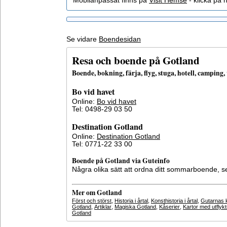
Mobilanpassat finns på
Visit Hemse
- klicka på h
Se vidare
Boendesidan
Resa och boende på Gotland
Boende, bokning, färja, flyg, stuga, hotell, campin
Bo vid havet
Online:
Bo vid havet
Tel: 0498-29 03 50
Destination Gotland
Online:
Destination Gotland
Tel: 0771-22 33 00
Boende på Gotland via Guteinfo
Några olika sätt att ordna ditt sommarboende, 
Mer om Gotland
Först och störst
,
Historia i årtal
,
Konsthistoria i årtal
,
Gutarnas k
Gotland
,
Artiklar
,
Magiska Gotland
,
Kåserier
,
Kartor med utflyk
Gotland