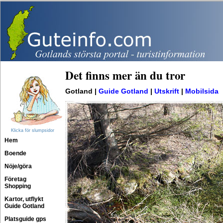
Det finns mer än du tror
Gotland |
Guide Gotland
|
Utskrift
|
Mobilsida
Klicka för slumpsidor
Hem
Boende
Nöje/göra
Företag
Shopping
Kartor, utflykt
Guide Gotland
Platsguide gps