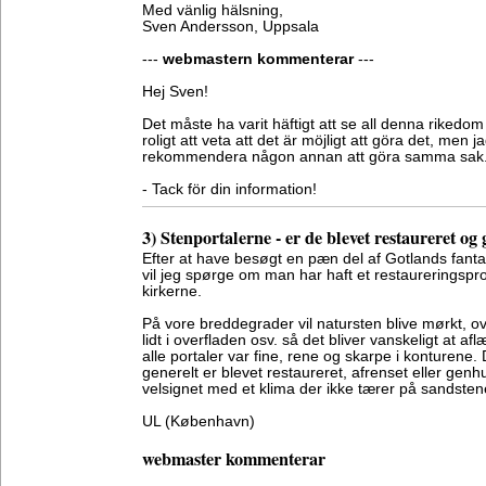
Med vänlig hälsning,
Sven Andersson, Uppsala
---
webmastern kommenterar
---
Hej Sven!
Det måste ha varit häftigt att se all denna rikedo
roligt att veta att det är möjligt att göra det, men ja
rekommendera någon annan att göra samma sak
- Tack för din information!
3) Stenportalerne - er de blevet restaureret og
Efter at have besøgt en pæn del af Gotlands fant
vil jeg spørge om man har haft et restaureringspr
kirkerne.
På vore breddegrader vil natursten blive mørkt, ov
lidt i overfladen osv. så det bliver vanskeligt at af
alle portaler var fine, rene og skarpe i konturene
generelt er blevet restaureret, afrenset eller gen
velsignet med et klima der ikke tærer på sandste
UL (København)
webmaster kommenterar