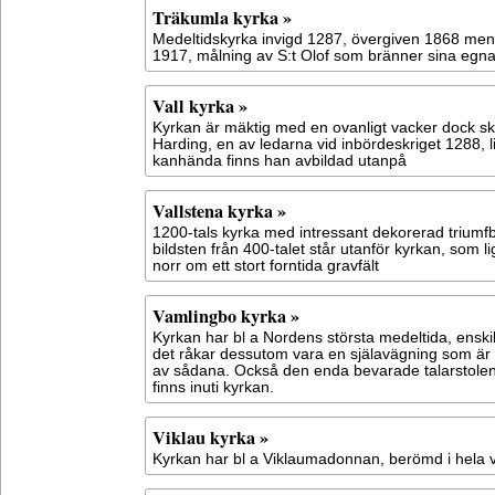
Träkumla kyrka »
Medeltidskyrka invigd 1287, övergiven 1868 me
1917, målning av S:t Olof som bränner sina egn
Vall kyrka »
Kyrkan är mäktig med en ovanligt vacker dock s
Harding, en av ledarna vid inbördeskriget 1288, l
kanhända finns han avbildad utanpå
Vallstena kyrka »
1200-tals kyrka med intressant dekorerad triumf
bildsten från 400-talet står utanför kyrkan, som l
norr om ett stort forntida gravfält
Vamlingbo kyrka »
Kyrkan har bl a Nordens största medeltida, enskil
det råkar dessutom vara en själavägning som är e
av sådana. Också den enda bevarade talarstolen
finns inuti kyrkan.
Viklau kyrka »
Kyrkan har bl a Viklaumadonnan, berömd i hela 