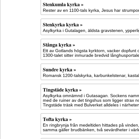
Stenkumla kyrka »
Rester av en 1100-tals kyrka, Jesus har strumpo
Stenkyrka kyrka »
Asylkyrka i Gutalagen, äldsta gravstenen, ypperl
Stånga kyrka »
Ett av Gotlands högsta kyrktorn, vacker dopfunt 
1300-talet sitter inmurade bredvid långhusportal
Sundre kyrka »
Romansk 1200-talskyrka, karbunkelstenar, kasta
Tingstäde kyrka »
Asylkyrka omnämnd i Gutasagan. Sockens namn 
med de ruiner av det tingshus som ligger strax 
Tingstäde träsk med Bulverket alldeles i närheten
Tofta kyrka »
En ringbrynja från medeltiden hittades på vinden, 
samma gäller brudbänken, två sevärdheter i värl