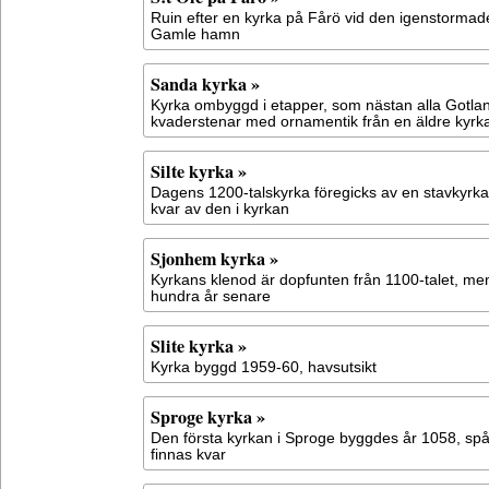
Ruin efter en kyrka på Fårö vid den igenstorma
Gamle hamn
Sanda kyrka »
Kyrka ombyggd i etapper, som nästan alla Gotlan
kvaderstenar med ornamentik från en äldre kyrk
Silte kyrka »
Dagens 1200-talskyrka föregicks av en stavkyrka
kvar av den i kyrkan
Sjonhem kyrka »
Kyrkans klenod är dopfunten från 1100-talet, me
hundra år senare
Slite kyrka »
Kyrka byggd 1959-60, havsutsikt
Sproge kyrka »
Den första kyrkan i Sproge byggdes år 1058, sp
finnas kvar