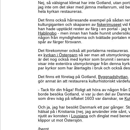
Nej, så välsignat klimat har inte Gotland, utan po
jag inte om det sker med jämna mellanrum, vid beh
hela kyrkan restaureras.
Det finns också hårresande exempel på sådan ren
kulturgiganten och skaparen av
fiskerimuseet
vid K
han hade upptäckt rester av färg i en portal - jag t
Hablingbo
- men innan han hade hunnit undersök
någon från myndigheterna och tvättade portalen m
spår av färger försvann.
Det förekommer också att portalerna restaureras. 
ex
kyrkan i Östergarn
så ser man att utsmyckninga
är det nog också med kyrkor som brunnit i senare 
visar inte exteriöra utsmyckningar från denna kyrka)
par kyrkor som har återtagits i bruk och också de
Det finns ett företag på Gotland,
Byggnadshyttan
,
gör annat än att restaurera kulturhistoriskt värdef
- Tack för din fråga! Roligt att höra av någon frå
borde besöka Gotland, vi var ju den del av Danma
som drev iväg på isflaket 1603 var danskar, se
Ku
Och ja, jag har besökt Danmark ett par gånger. S
hälsat på i Kristiania (nej, jag använder inte sånt, 
njutit av konsten i
Lousiana
och dinglat med bene
klippor ut mot Östersjön.
/bernt