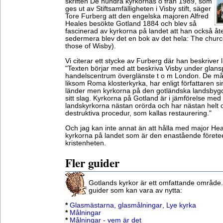
skriften De hundra kyrkornas ö från 1989, som
ges ut av Stiftsamfälligheten i Visby stift, säger
Tore Furberg att den engelska majoren Alfred
Heales besökte Gotland 1884 och blev så
fascinerad av kyrkorna på landet att han också åt
sedermera blev det en bok av det hela: The churc
those of Wisby).
Vi citerar ett stycke av Furberg där han beskriver l
"Texten börjar med att beskriva Visby under glan
handelscentrum överglänste t o m London. De mån
liksom Roma klosterkyrka, har enligt författaren s
länder men kyrkorna på den gotländska landsbygden 
sitt slag. Kyrkorna på Gotland är i jämförelse me
landskyrkorna nästan orörda och har nästan helt 
destruktiva procedur, som kallas restaurering."
Och jag kan inte annat än att hålla med major Hea
kyrkorna på landet som är den enastående företee
kristenheten.
Fler guider
Gotlands kyrkor är ett omfattande område.
guider som kan vara av nytta:
*
Glasmästarna, glasmålningar
,
Lye kyrka
*
Målningar
*
Målningar - vem är det