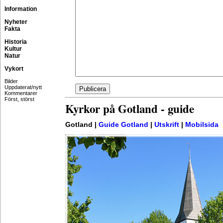
Information
Nyheter
Fakta
Historia
Kultur
Natur
Vykort
Bilder
Uppdaterat/nytt
Kommentarer
Först, störst
Kyrkor på Gotland - guide
Gotland |
Guide Gotland
|
Utskrift
|
Mobilsida