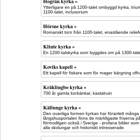
Hogrän kyrka »
Ytterligare en på 1200-talet ombyggd kyrka, trium
1100-talet, inclusorium
Hörsne kyrka »
Romanskt torn från 1100-talet, enastående relief
Klinte kyrka »
En 1200-talskyrka som byggdes om på 1300-tale
Koviks kapell »
Ett kapell för fiskare som för mager bärgning offr
Kräklingbo kyrka »
700 år gamla korbänkar, kastalruin
Källunge kyrka »
Den ovanliga formen kyrkan har föranlett många 
långshusportalen finns de märkligaste friserna 
förmodligen också i Sverige - profana bilder som
alla skolungar och historiskt intresserade.