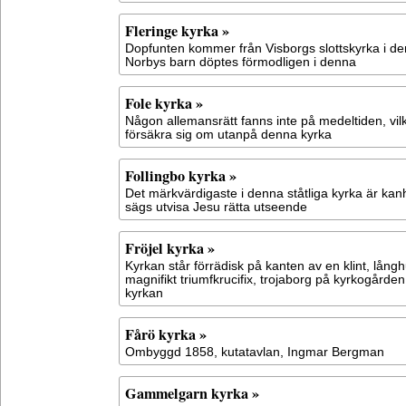
Fleringe kyrka »
Dopfunten kommer från Visborgs slottskyrka i d
Norbys barn döptes förmodligen i denna
Fole kyrka »
Någon allemansrätt fanns inte på medeltiden, vil
försäkra sig om utanpå denna kyrka
Follingbo kyrka »
Det märkvärdigaste i denna ståtliga kyrka är k
sägs utvisa Jesu rätta utseende
Fröjel kyrka »
Kyrkan står förrädisk på kanten av en klint, långh
magnifikt triumfkrucifix, trojaborg på kyrkogården
kyrkan
Fårö kyrka »
Ombyggd 1858, kutatavlan, Ingmar Bergman
Gammelgarn kyrka »