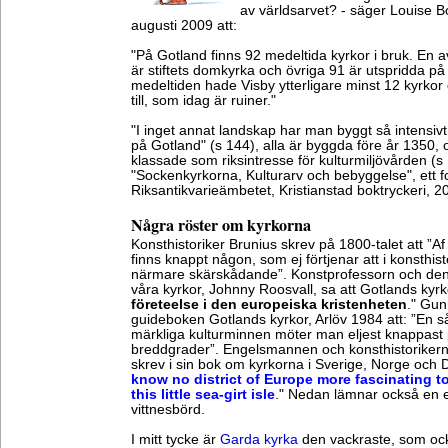
av världsarvet? - säger Louise B
augusti 2009 att:
"På Gotland finns 92 medeltida kyrkor i bruk. En a
är stiftets domkyrka och övriga 91 är utspridda på
medeltiden hade Visby ytterligare minst 12 kyrko
till, som idag är ruiner."
"I inget annat landskap har man byggt så intensi
på Gotland" (s 144), alla är byggda före år 1350,
klassade som riksintresse för kulturmiljövården (s 12
"Sockenkyrkorna, Kulturarv och bebyggelse", ett f
Riksantikvarieämbetet, Kristianstad boktryckeri, 2
Några röster om kyrkorna
Konsthistoriker Brunius skrev på 1800-talet att ”Af
finns knappt någon, som ej förtjenar att i konsthis
närmare skärskådande”. Konstprofessorn och den
våra kyrkor, Johnny Roosvall, sa att Gotlands kyrk
företeelse i den europeiska kristenheten
." Gun
guideboken Gotlands kyrkor, Arlöv 1984 att: ”En 
märkliga kulturminnen möter man eljest knappast 
breddgrader”. Engelsmannen och konsthistorike
skrev i sin bok om kyrkorna i Sverige, Norge och D
know no district of Europe more fascinating to
this little sea-girt isle
." Nedan lämnar också en e
vittnesbörd.
I mitt tycke är
Garda kyrka
den vackraste, som ock