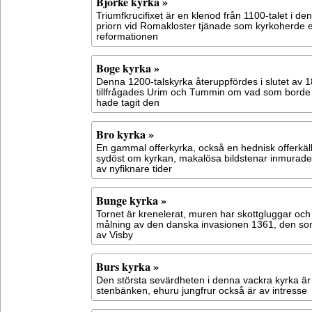
Björke kyrka »
Triumfkrucifixet är en klenod från 1100-talet i de
priorn vid Romakloster tjänade som kyrkoherde 
reformationen
Boge kyrka »
Denna 1200-talskyrka återuppfördes i slutet av 
tillfrågades Urim och Tummin om vad som borde g
hade tagit den
Bro kyrka »
En gammal offerkyrka, också en hednisk offerkäll
sydöst om kyrkan, makalösa bildstenar inmurade 
av nyfiknare tider
Bunge kyrka »
Tornet är krenelerat, muren har skottgluggar och
målning av den danska invasionen 1361, den so
av Visby
Burs kyrka »
Den största sevärdheten i denna vackra kyrka är
stenbänken, ehuru jungfrur också är av intresse