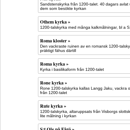
Sandstenskyrka från 1200-talet. 40 dagars avlat
dem som besökte kyrkan
Othem kyrka »
1200-talskyrka med många kalkmålningar, bl a S:
Roma kloster »
Den vackraste ruinen av en romansk 1200-talskyr
präktigt fähus därtill
Roma kyrka »
Kyrka i basilikaform från 1200-talet
Rone kyrka »
Rone 1200-talskyrka kallas Langg Jaku, vackra 
från 1200-talet
Rute kyrka »
1200-talskyrka, altaruppsats från Visborgs slotts
lite målning i kyrkan
S:t Ole på Fårö »