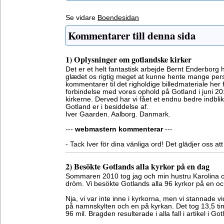
Se vidare
Boendesidan
Kommentarer till denna sida
1) Oplysninger om gotlandske kirker
Det er et helt fantastisk arbejde Bernt Enderborg 
glædet os rigtig meget at kunne hente mange per
kommentarer til det righoldige billedmateriale her f
forbindelse med vores ophold på Gotland i juni 20
kirkerne. Derved har vi fået et endnu bedre indblik
Gotland er i besiddelse af.
Iver Gaarden. Aalborg. Danmark.
---
webmastern kommenterar
---
- Tack Iver för dina vänliga ord! Det glädjer oss att 
2) Besökte Gotlands alla kyrkor på en dag
Sommaren 2010 tog jag och min hustru Karolina
dröm. Vi besökte Gotlands alla 96 kyrkor på en 
Nja, vi var inte inne i kyrkorna, men vi stannade vi
på namnskylten och en på kyrkan. Det tog 13,5 tim
96 mil. Bragden resulterade i alla fall i artikel i G