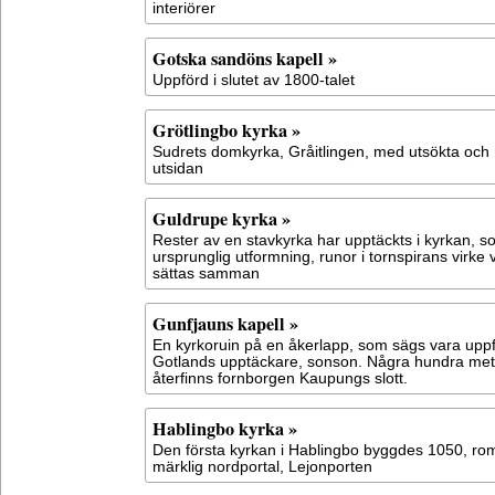
interiörer
Gotska sandöns kapell »
Uppförd i slutet av 1800-talet
Grötlingbo kyrka »
Sudrets domkyrka, Gråitlingen, med utsökta och m
utsidan
Guldrupe kyrka »
Rester av en stavkyrka har upptäckts i kyrkan, s
ursprunglig utformning, runor i tornspirans virke v
sättas samman
Gunfjauns kapell »
En kyrkoruin på en åkerlapp, som sägs vara uppfö
Gotlands upptäckare, sonson. Några hundra met
återfinns fornborgen Kaupungs slott.
Hablingbo kyrka »
Den första kyrkan i Hablingbo byggdes 1050, roma
märklig nordportal, Lejonporten