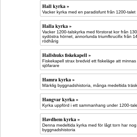
Hall kyrka »
Vacker kyrka med en paradisfunt från 1200-talet
Halla kyrka »
Vacker 1200-talskyrka med förstorat kor från 13
sydöstra hörnet, annorlunda triumfkrucifix från 1
rödhårig
Hallshuks fiskekapell »
Fiskekapell strax bredvid ett fiskeläge att minna
sjöfarare
Hamra kyrka »
Märklig byggnadshistoria, många medeltida träsk
Hangvar kyrka »
Kyrka uppförd i ett sammanhang under 1200-tale
Havdhem kyrka »
Denna medeltida kyrka med för lågt torn har nog
byggnadshistoria