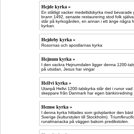
Hejde kyrka »
En ståtligt vacker medeltidskyrka med bevarade 
brann 1492, senaste restaurering stod folk själva 
står på kyrkogården, en annan i ett änge några
kyrkan.
Hejdeby kyrka »
Rosornas och apostlarnas kyrka
Hejnum kyrka »
I den vackra Hejnumdalen ligger denna 1200-talsk
på utsidan, Jesus har vingar
Hellvi kyrka »
Utanpå Hellvi 1200-talskyrka står det i runor vad
skeppare från Danmark har egen bänkinredning
Hemse kyrka »
I denna kyrka hittades som golvplankor den bäst
Sverige (kulturstulen till Stockholm). Triumfkrucif
runalmanacka på väggen bakom predikstolen.