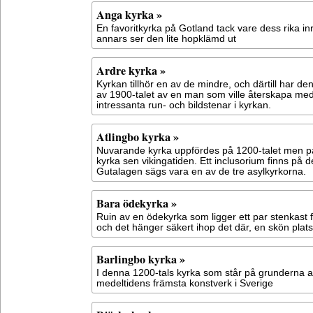
Anga kyrka »
En favoritkyrka på Gotland tack vare dess rika i
annars ser den lite hopklämd ut
Ardre kyrka »
Kyrkan tillhör en av de mindre, och därtill har de
av 1900-talet av en man som ville återskapa mede
intressanta run- och bildstenar i kyrkan.
Atlingbo kyrka »
Nuvarande kyrka uppfördes på 1200-talet men på 
kyrka sen vikingatiden. Ett inclusorium finns på 
Gutalagen sägs vara en av de tre asylkyrkorna.
Bara ödekyrka »
Ruin av en ödekyrka som ligger ett par stenkast 
och det hänger säkert ihop det där, en skön plats 
Barlingbo kyrka »
I denna 1200-tals kyrka som står på grunderna av
medeltidens främsta konstverk i Sverige