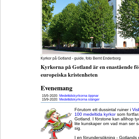
Kyrkor på Gotland - guide, foto Bernt Enderborg
Kyrkorna på Gotland är en enastående för
europeiska kristenheten
Evenemang
15/5-2020:
Medeltidskyrkorna öppnar
15/9-2020:
Medeltidskyrkorna stänger
Förutom ett dussintal ruiner i
Vis
100 medeltida kyrkor
som fortfa
Gotland. I förstone kan allihop 
lite kunskaper om vad man ser så 
sig.
I en förundersökning - Gotlands 