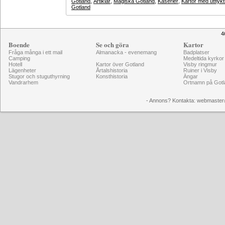
Gotland
,
Artiklar
,
Magiska Gotland
,
Kåserier
,
Kartor med utflyk
Gotland
4
Boende
Se och göra
Kartor
Fråga många i ett mail
Almanacka - evenemang
Badplatser
Camping
Medeltida kyrkor
Hotell
Kartor över Gotland
Visby ringmur
Lägenheter
Årtalshistoria
Ruiner i Visby
Stugor och stuguthyrning
Konsthistoria
Ängar
Vandrarhem
Ortnamn på Gotl
- Annons? Kontakta: webmaster@