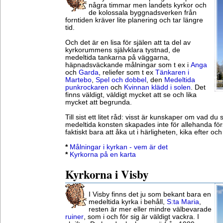
några timmar men landets kyrkor och
de kolossala byggnadsverken från
forntiden kräver lite planering och tar längre
tid.
Och det är en lisa för själen att ta del av
kyrkorummens självklara tystnad, de
medeltida tankarna på väggarna,
häpnadsväckande målningar som t ex i
Anga
och
Garda
, reliefer som t ex
Tänkaren i
Martebo
,
Spel och dobbel
, den
Medeltida
punkrockaren
och
Kvinnan klädd i solen
. Det
finns väldigt, väldigt mycket att se och lika
mycket att begrunda.
Till sist ett litet råd: visst är kunskaper om vad du
medeltida konsten skapades inte för allehanda för
faktiskt bara att åka ut i härligheten, kika efter oc
*
Målningar i kyrkan - vem är det
*
Kyrkorna på en karta
Kyrkorna i Visby
I Visby finns det ju som bekant bara en
medeltida kyrka i behåll,
S:ta Maria
,
resten är mer eller mindre välbevarade
ruiner
, som i och för sig är väldigt vackra. I