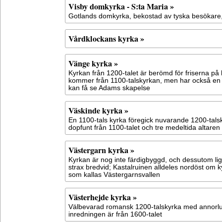
Visby domkyrka - S:ta Maria »
Gotlands domkyrka, bekostad av tyska besökare,
Vårdklockans kyrka »
Vänge kyrka »
Kyrkan från 1200-talet är berömd för friserna på
kommer från 1100-talskyrkan, men har också en 
kan få se Adams skapelse
Väskinde kyrka »
En 1100-tals kyrka föregick nuvarande 1200-tal
dopfunt från 1100-talet och tre medeltida altaren
Västergarn kyrka »
Kyrkan är nog inte färdigbyggd, och dessutom lig
strax bredvid; Kastalruinen alldeles nordöst om 
som kallas Västergarnsvallen
Västerhejde kyrka »
Välbevarad romansk 1200-talskyrka med annorlun
inredningen är från 1600-talet