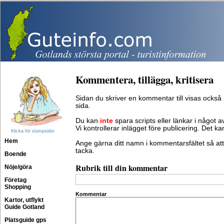
Kommentera, tillägga, kritisera
Sidan du skriver en kommentar till visas också
sida.
Du kan
inte
spara scripts eller länkar i något av
Vi kontrollerar inlägget före publicering. Det k
Klicka för slumpsidor
Hem
Ange gärna ditt namn i kommentarsfältet så att 
tacka.
Boende
Rubrik till din kommentar
Nöje/göra
Företag
Shopping
Kommentar
Kartor, utflykt
Guide Gotland
Platsguide gps