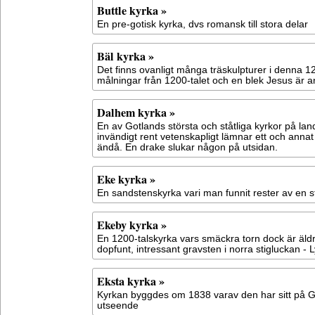
Buttle kyrka »
En pre-gotisk kyrka, dvs romansk till stora delar
Bäl kyrka »
Det finns ovanligt många träskulpturer i denna 12
målningar från 1200-talet och en blek Jesus är 
Dalhem kyrka »
En av Gotlands största och ståtliga kyrkor på la
invändigt rent vetenskapligt lämnar ett och anna
ändå. En drake slukar någon på utsidan.
Eke kyrka »
En sandstenskyrka vari man funnit rester av en 
Ekeby kyrka »
En 1200-talskyrka vars smäckra torn dock är äldr
dopfunt, intressant gravsten i norra stigluckan - 
Eksta kyrka »
Kyrkan byggdes om 1838 varav den har sitt på 
utseende