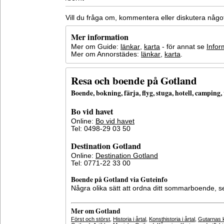
Vill du fråga om, kommentera eller diskutera någ
Mer information
Mer om Guide:
länkar
,
karta
- för annat se
Infor
Mer om Annorstädes:
länkar
,
karta
.
Resa och boende på Gotland
Boende, bokning, färja, flyg, stuga, hotell, campin
Bo vid havet
Online:
Bo vid havet
Tel: 0498-29 03 50
Destination Gotland
Online:
Destination Gotland
Tel: 0771-22 33 00
Boende på Gotland via Guteinfo
Några olika sätt att ordna ditt sommarboende, 
Mer om Gotland
Först och störst
,
Historia i årtal
,
Konsthistoria i årtal
,
Gutarnas k