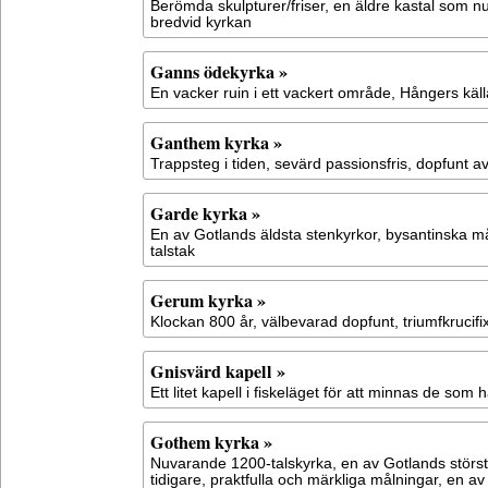
Berömda skulpturer/friser, en äldre kastal som n
bredvid kyrkan
Ganns ödekyrka »
En vacker ruin i ett vackert område, Hångers käll
Ganthem kyrka »
Trappsteg i tiden, sevärd passionsfris, dopfunt 
Garde kyrka »
En av Gotlands äldsta stenkyrkor, bysantinska m
talstak
Gerum kyrka »
Klockan 800 år, välbevarad dopfunt, triumfkrucifi
Gnisvärd kapell »
Ett litet kapell i fiskeläget för att minnas de som
Gothem kyrka »
Nuvarande 1200-talskyrka, en av Gotlands störst
tidigare, praktfulla och märkliga målningar, en a