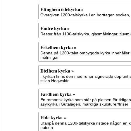
Elinghem ödekyrka »
Övergiven 1200-talskyrka i en borttagen socken,
Endre kyrka »
Rester från 1100-talskyrka, glasmålningar, tjuvm
Eskelhem kyrka »
Denna på 1200-talet ombyggda kyrka innehåller 
målningar
Etelhem kyrka »
I kyrkan finns den med runor signerade dopfunt 
stilen Hegwaldr
Fardhem kyrka »
En romansk kyrka som står på platsen för tidig
asylkyrka i Gutalagen, märkliga skulpturer/friser
Fide kyrka »
Utanpå denna 1200-talskyrka ristade någon en k
putsen