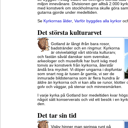
miljon innevånare. Divisionen ger alltså 2.000 kyrk
med konstverk om stockholmarna skulle göra sa
gutarna gjorde under medeltiden.
Se
Kyrkornas ålder
,
Varför byggdes alla kyrkor
oc
Det största kulturarvet
Gotland är långt ifrån bara rosor,
badstränder och en ringmur. Kyrkorna
är otvivelaktigt vårt största kulturarv,
och fastän såväl danskar som svenskar,
arkeologer och museifolk har burit iväg med
tonvis av konstverk från kyrkorna, återstår
ändå bra mycket. Vi döper ungarna i dopfuntar
som snart nog är tusen år gamla, vi ser de
inmurade bildstenarna som är flera hundra år
äldre än kyrkorna och vi kan alla se runor, klotter 
golv och väggar, på stenar och minnesmärken.
I varje kyrka på Gotland bor medeltiden kvar högst
något sätt konserverats och vid ett besök i en kyr
den.
Det tar sin tid
Visby hinner man springa runt på