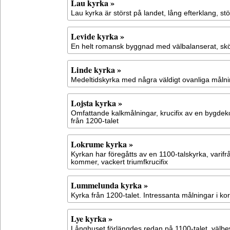
Lau kyrka »
Lau kyrka är störst på landet, lång efterklang, stö
Levide kyrka »
En helt romansk byggnad med välbalanserat, skö
Linde kyrka »
Medeltidskyrka med några väldigt ovanliga måln
Lojsta kyrka »
Omfattande kalkmålningar, krucifix av en bygde
från 1200-talet
Lokrume kyrka »
Kyrkan har föregåtts av en 1100-talskyrka, varif
kommer, vackert triumfkrucifix
Lummelunda kyrka »
Kyrka från 1200-talet. Intressanta målningar i kor
Lye kyrka »
Långhuset förlängdes redan på 1100-talet, välbe