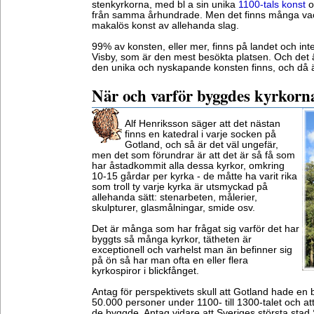
stenkyrkorna, med bl a sin unika
1100-tals konst
o
från samma århundrade. Men det finns många vack
makalös konst av allehanda slag.
99% av konsten, eller mer, finns på landet och int
Visby, som är den mest besökta platsen. Och det 
den unika och nyskapande konsten finns, och då 
När och varför byggdes kyrkorn
Alf Henriksson säger att det nästan
finns en katedral i varje socken på
Gotland, och så är det väl ungefär,
men det som förundrar är att det är så få som
har åstadkommit alla dessa kyrkor, omkring
10-15 gårdar per kyrka - de måtte ha varit rika
som troll ty varje kyrka är utsmyckad på
allehanda sätt: stenarbeten, målerier,
skulpturer, glasmålningar, smide osv.
Det är många som har frågat sig varför det har
byggts så många kyrkor, tätheten är
exceptionell och varhelst man än befinner sig
på ön så har man ofta en eller flera
kyrkospiror i blickfånget.
Antag för perspektivets skull att Gotland hade en 
50.000 personer under 1100- till 1300-talet och at
de byggde. Antag vidare att Sveriges största stad