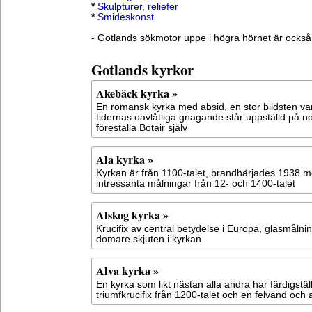
*
Skulpturer, reliefer
*
Smideskonst
- Gotlands sökmotor uppe i högra hörnet är också
Gotlands kyrkor
Akebäck kyrka »
En romansk kyrka med absid, en stor bildsten var
tidernas oavlåtliga gnagande står uppställd på no
föreställa Botair själv
Ala kyrka »
Kyrkan är från 1100-talet, brandhärjades 1938 me
intressanta målningar från 12- och 1400-talet
Alskog kyrka »
Krucifix av central betydelse i Europa, glasmålni
domare skjuten i kyrkan
Alva kyrka »
En kyrka som likt nästan alla andra har färdigställt
triumfkrucifix från 1200-talet och en felvänd och