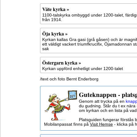
Väte kyrka »
1100-talskyrka ombyggd under 1200-talet, färdigs
från 1914.
Öja kyrka »
Kyrkan kallas Gra gasi (grå gåsen) och är magnifi
ett väldigt vackert triumfkrucifix, Öjamadonnan s
sak
Östergarn kyrka »
Kyrkan uppförd enhetligt under 1200-talet
/text och foto Bernt Enderborg
Guteknappen - plats
Genom att trycka på en
knapp
du gudning. Står du t ex nära 
om kyrkan och en lista på vad
Platsguiden fungerar förstås 
Mobilanpassat finns på
Visit Hemse
- klicka på h