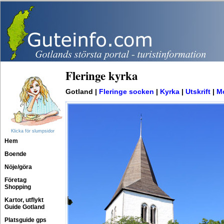
Fleringe kyrka
Gotland |
Fleringe socken
|
Kyrka
|
Utskrift
|
Mo
Klicka för slumpsidor
Hem
Boende
Nöje/göra
Företag
Shopping
Kartor, utflykt
Guide Gotland
Platsguide gps