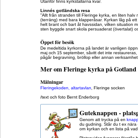
Utanför finns kyrkstallarna kvar.
Linnés gotländska resa
"Allt från stranden till Fleringe kyrka, en liten halv
(terräng) med bara klapperåsar. Kyrkan låg på ett d
helt brant och bart åt havssidan, vilken situatio
sten byggde snart skola persuaderat (övertalat) oss 
Öppet för besök
De medeltida kyrkorna på landet är vanligen öppn
maj och 15 september, såvitt det inte restaurera
pågår begravning, bröllop eller annan verksamhet
Mer om Fleringe kyrka på Gotland
Målningar
Fleringekoden, altartavlan
, Fleringe socken
/text och foto Bernt Enderborg
Guteknappen - plats
Genom att trycka på en
knapp
du gudning. Står du t ex nära 
om kyrkan och en lista på vad