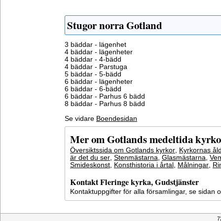
Stugor norra Gotland
3 bäddar - lägenhet
4 bäddar - lägenheter
4 bäddar - 4-bädd
4 bäddar - Parstuga
5 bäddar - 5-bädd
6 bäddar - lägenheter
6 bäddar - 6-bädd
6 bäddar - Parhus 6 bädd
8 bäddar - Parhus 8 bädd
Se vidare
Boendesidan
Mer om Gotlands medeltida kyrko
Översiktssida om Gotlands kyrkor
,
Kyrkornas ål
är det du ser
,
Stenmästarna
,
Glasmästarna
,
Vem
Smideskonst
,
Konsthistoria i årtal
,
Målningar
,
Ri
Kontakt Fleringe kyrka, Gudstjänster
Kontaktuppgifter för alla församlingar, se sidan
7