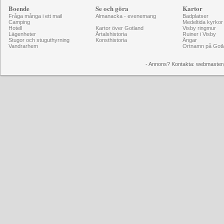
Boende
Se och göra
Kartor
Fråga många i ett mail
Almanacka - evenemang
Badplatser
Camping
Medeltida kyrkor
Hotell
Kartor över Gotland
Visby ringmur
Lägenheter
Årtalshistoria
Ruiner i Visby
Stugor och stuguthyrning
Konsthistoria
Ängar
Vandrarhem
Ortnamn på Gotl
- Annons? Kontakta: webmaster@