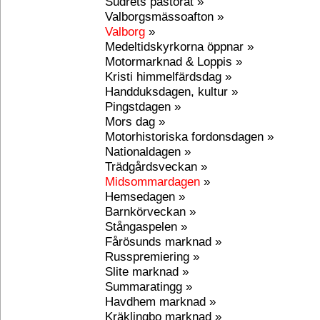
Sudrets pastorat »
Valborgsmässoafton »
Valborg
»
Medeltidskyrkorna öppnar »
Motormarknad & Loppis »
Kristi himmelfärdsdag »
Handduksdagen, kultur »
Pingstdagen »
Mors dag »
Motorhistoriska fordonsdagen »
Nationaldagen »
Trädgårdsveckan »
Midsommardagen
»
Hemsedagen »
Barnkörveckan »
Stångaspelen »
Fårösunds marknad »
Russpremiering »
Slite marknad »
Summaratingg »
Havdhem marknad »
Kräklingbo marknad »