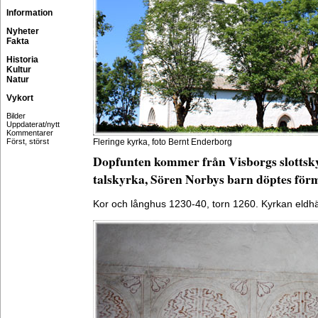
Information
Nyheter
Fakta
Historia
Kultur
Natur
Vykort
Bilder
Uppdaterat/nytt
Kommentarer
Först, störst
Fleringe kyrka, foto Bernt Enderborg
Dopfunten kommer från Visborgs slottsky
talskyrka, Sören Norbys barn döptes för
Kor och långhus 1230-40, torn 1260. Kyrkan eldhä