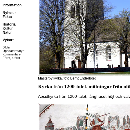
Information
Nyheter
Fakta
Historia
Kultur
Natur
Vykort
Bilder
Uppdaterat/nytt
Kommentarer
Först, störst
Mästerby kyrka, foto Bernt Enderborg
Kyrka från 1200-talet, målningar från o
Absidkyrka från 1200-talet, långhuset höjt och välvt