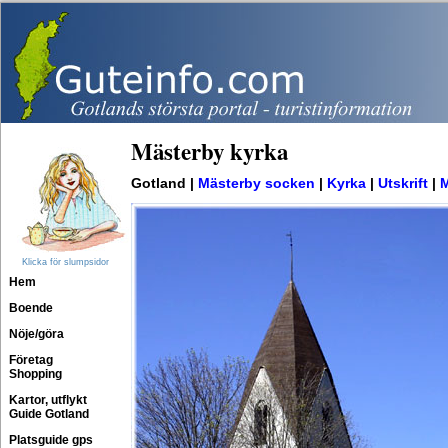
Mästerby kyrka
Gotland |
Mästerby socken
|
Kyrka
|
Utskrift
|
M
Klicka för slumpsidor
Hem
Boende
Nöje/göra
Företag
Shopping
Kartor, utflykt
Guide Gotland
Platsguide gps