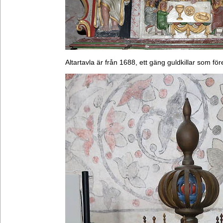
Altartavla är från 1688, ett gäng guldkillar som fö