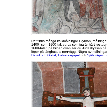
Det finns många kalkmålningar i kyrkan, målningar
1400- som 1500-tal, varav somliga är hårt restau
1600-talet; på bilden ovan ser du Judaskyssen på
löper på långhusets norrvägg. Några av målningar
David och Goliat
,
Helvetesgapet
och
Själavägnin