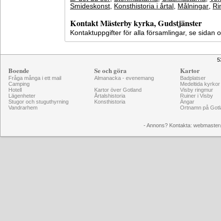
Smideskonst
,
Konsthistoria i årtal
,
Målningar
,
Ri
Kontakt Mästerby kyrka, Gudstjänster
Kontaktuppgifter för alla församlingar, se sidan
5
Boende
Se och göra
Kartor
Fråga många i ett mail
Almanacka - evenemang
Badplatser
Camping
Medeltida kyrkor
Hotell
Kartor över Gotland
Visby ringmur
Lägenheter
Årtalshistoria
Ruiner i Visby
Stugor och stuguthyrning
Konsthistoria
Ängar
Vandrarhem
Ortnamn på Gotl
- Annons? Kontakta: webmaster@