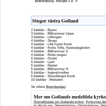
Bokmässa, inställt t.v. »
Stugor västra Gotland
2 bäddar - Bysen
3 bäddar - Blåhammar Uppe
3 bäddar - Lillstugan
4 bäddar - Skogs
4 bäddar - Lilla huset Kovik
4 bäddar - Kroks Tofta, Kastanjegården
4 bäddar - Blåhammar S
4 bäddar - Röda stugan
5 bäddar - Grytet
5 bäddar - Lyan
5 bäddar - Nästet
5 bäddar - Blåhammar N
5 bäddar - Ingenjörsvillan
6 bäddar - Strandänget Kovik
10 bäddar - Matsalen
Se vidare
Boendesidan
Mer om Gotlands medeltida kyrko
Översiktssida om Gotlands kyrkor
,
Kyrkornas ål
är det du ser
,
Stenmästarna
,
Glasmästarna
,
Vem