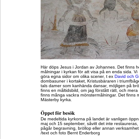
Här döps Jesus i Jordan av Johannes. Det finns h
målningar i kyrkan för att visa på en enda sida.
göra egna sidor om olika scener, t ex
David och Go
dombasuner i kortaket, Kristusbäraren i triumfbåg
tals damer som kanhända dansar, möjligen på bröl
finns en måltidsbild, om jag förstått rätt, och mera 
finns många vackra mönstermålningar. Det finns m
Mästerby kyrka.
Öppet för besök
De medeltida kyrkorna på landet är vanligen öppn
maj och 15 september, såvitt det inte restaurera
pågår begravning, bröllop eller annan verksamhet
/text och foto Bernt Enderborg