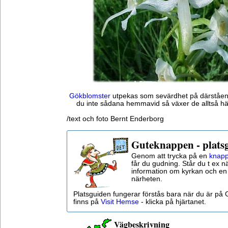
Gökblomster
utpekas som sevärdhet på därståend
du inte sådana hemmavid så växer de alltså hä
/text och foto Bernt Enderborg
Guteknappen - plats
Genom att trycka på en
knapp
får du gudning. Står du t ex n
information om kyrkan och en 
närheten.
Platsguiden fungerar förstås bara när du är på
finns på
Visit Hemse
- klicka på hjärtanet.
Vägbeskrivning