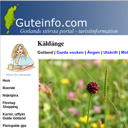
Käldänge
Gotland |
Garda socken
|
Ängen
|
Utskrift
|
Mob
Klicka för slumpsidor
Hem
Boende
Nöje/göra
Företag
Shopping
Kartor, utflykt
Guide Gotland
Platsguide gps