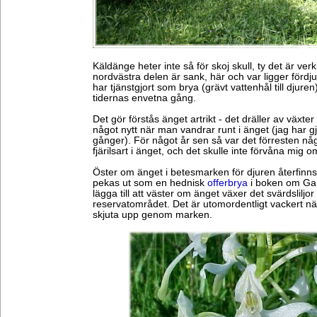
Käldänge heter inte så för skoj skull, ty det är ver
nordvästra delen är sank, här och var ligger förd
har tjänstgjort som brya (grävt vattenhål till djur
tidernas envetna gång.
Det gör förstås änget artrikt - det dräller av växter
något nytt när man vandrar runt i änget (jag har 
gånger). För något år sen så var det förresten n
fjärilsart i änget, och det skulle inte förvåna mig o
Öster om änget i betesmarken för djuren återfinns 
pekas ut som en hednisk
offerbrya
i boken om Gar
lägga till att väster om änget växer det svärdsliljor
reservatområdet. Det är utomordentligt vackert när
skjuta upp genom marken.