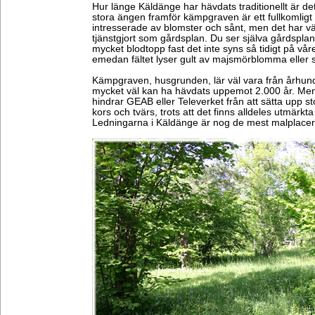
Hur länge Käldänge har hävdats traditionellt är d
stora ängen framför kämpgraven är ett fullkomligt
intresserade av blomster och sånt, men det har vä
tjänstgjort som gårdsplan. Du ser själva gårdsplan
mycket blodtopp fast det inte syns så tidigt på vår
emedan fältet lyser gult av majsmörblomma eller 
Kämpgraven, husgrunden, lär väl vara från århund
mycket väl kan ha hävdats uppemot 2.000 år. Men 
hindrar GEAB eller Televerket från att sätta upp s
kors och tvärs, trots att det finns alldeles utmärkt
Ledningarna i Käldänge är nog de mest malplacera