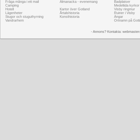
Fråga många i ett mail
Almanacka - evenemang
Badplatser
Camping
Medeltida kyrkor
Hotell
Kartor över Gotland
Visby ringmur
Lägenheter
Årtalshistoria
Ruiner i Visby
Stugor och stuguthyrning
Konsthistoria
Ängar
Vandrarhem
Ortnamn på Gotl
- Annons? Kontakta: webmaster@