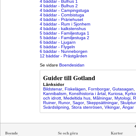
4 bäddar - Bulhus 1
4 bäddar - Bulhus 2
4 bäddar - Campingstuga
4 bäddar - Combistuga
4 bäddar - Präriehuset
4 bäddar - Rum i Sjonhem
4 bäddar - kalkstenshus
5 bäddar - Familjestuga 1
5 bäddar - Familjestuga 2
6 bäddar - Ljugarn
6 bäddar - Flygeln
6 bäddar - Nunneborgen
12 bäddar - Prästgården
Se vidare
Boendesidan
Guider till Gotland
Länksidor
Bildstenar
,
Fiskelägen
,
Fornborgar
,
Gutasagan
,
Kannibalism
,
Konsthistoria i årtal
,
Kuriosa
,
Kyrko
och idrott
,
Medeltida hus
,
Målningar
,
Mytologi
,
R
Ruiner
,
Runor
,
Sagor
,
Skeppsättningar
,
Skulptur
Svärdslipning
,
Stora stenrösen
,
Vikingar
,
Ängar
4
Boende
Se och göra
Kartor