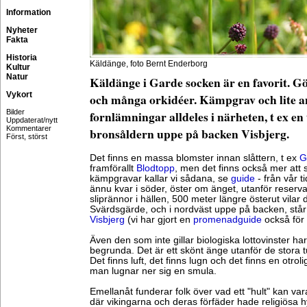
Information
Nyheter
Fakta
Historia
Käldänge, foto Bernt Enderborg
Kultur
Natur
Käldänge i Garde socken är en favorit. G
Vykort
och många orkidéer. Kämpgrav och lite a
Bilder
fornlämningar alldeles i närheten, t ex en
Uppdaterat/nytt
Kommentarer
bronsåldern uppe på backen Visbjerg.
Först, störst
Det finns en massa blomster innan slåttern, t ex
G
framförallt
Blodtopp
, men det finns också mer att 
kämpgravar kallar vi sådana, se
guide
- från vår t
ännu kvar i söder, öster om änget, utanför reserva
sliprännor i hällen, 500 meter längre österut vilar
Svärdsgärde, och i nordväst uppe på backen, står
Visbjerg
(vi har gjort en
promenadguide
också för
Även den som inte gillar biologiska lottovinster har
begrunda. Det är ett skönt änge utanför de stora t
Det finns luft, det finns lugn och det finns en otro
man lugnar ner sig en smula.
Emellanåt funderar folk över vad ett "hult" kan vara
där vikingarna och deras förfäder hade religiösa h