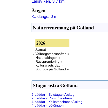
Lausviken, 3,7 km
Ängen
Käldänge, 0 m
Naturevenemang på Gotland
2026
Augusti
Valborgsmässoafton »
7
Nationaldagen »
Russpremiering »
Kulturarvets dag »
Sportlov på Gotland »
Stugor östra Gotland
2 bäddar - Solstugan Alskog
2 bäddar - Rum i Sjonhem
4 bäddar - Kalkstenshuset Alskog
4 bäddar - Lövängen