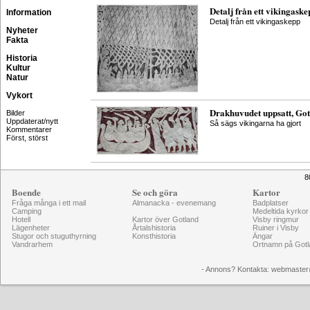
Detalj från ett vikingask
Information
Detalj från ett vikingaskepp
Nyheter
Fakta
Historia
Kultur
Natur
Vykort
Drakhuvudet uppsatt, Go
Bilder
Uppdaterat/nytt
Så sägs vikingarna ha gjort
Kommentarer
Först, störst
8
Boende
Se och göra
Kartor
Fråga många i ett mail
Almanacka - evenemang
Badplatser
Camping
Medeltida kyrkor
Hotell
Kartor över Gotland
Visby ringmur
Lägenheter
Årtalshistoria
Ruiner i Visby
Stugor och stuguthyrning
Konsthistoria
Ängar
Vandrarhem
Ortnamn på Gotl
- Annons? Kontakta: webmaster@