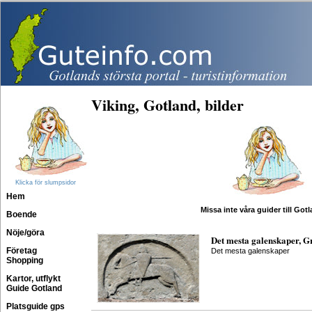
Viking, Gotland, bilder
Klicka för slumpsidor
Hem
Missa inte våra guider till Got
Boende
Nöje/göra
Det mesta galenskaper, G
Företag
Det mesta galenskaper
Shopping
Kartor, utflykt
Guide Gotland
Platsguide gps