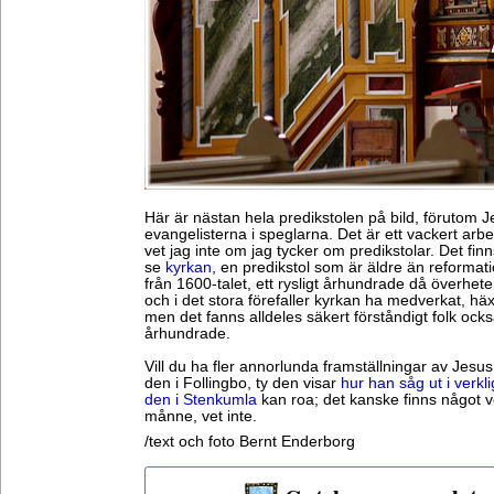
Här är nästan hela predikstolen på bild, förutom J
evangelisterna i speglarna. Det är ett vackert arb
vet jag inte om jag tycker om predikstolar. Det fi
se
kyrkan
, en predikstol som är äldre än reformat
från 1600-talet, ett rysligt århundrade då överheten
och i det stora förefaller kyrkan ha medverkat, hä
men det fanns alldeles säkert förståndigt folk ocks
århundrade.
Vill du ha fler annorlunda framställningar av Jesu
den i Follingbo, ty den visar
hur han såg ut i verkl
den i Stenkumla
kan roa; det kanske finns något v
månne, vet inte.
/text och foto Bernt Enderborg