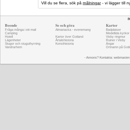
Vill du se flera, sök på
målningar
- vi lägger till
8
Boende
Se och göra
Kartor
Fråga många i ett mail
Almanacka - evenemang
Badplatser
Camping
Medeltida kyrkor
Hotell
Kartor över Gotland
Visby ringmur
Lägenheter
Årtalshistoria
Ruiner i Visby
Stugor och stuguthyrning
Konsthistoria
Ängar
Vandrarhem
Ortnamn på Gotl
- Annons? Kontakta: webmaster@