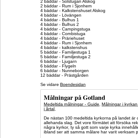
2 bäddar - Solstugan Alskog
2 bäddar - Rum i Sjonhem
4 bäddar - Kalkstenshuset Alskog
4 bäddar - Lövängen
4 bäddar - Bulhus 1
4 bäddar - Bulhus 2
4 bäddar - Campingstuga
4 bäddar - Combistuga
4 bäddar - Präriehuset
4 bäddar - Rum i Sjonhem
4 bäddar - kalkstenshus
5 bäddar - Familjestuga 1
5 bäddar - Familjestuga 2
6 bäddar - Ljugarn
6 bäddar - Flygeln
6 bäddar - Nunneborgen
12 bäddar - Prästgården
Se vidare
Boendesidan
Målningar på Gotland
Medeltida målningar - Guide
,
Målningar i kyrkan
i årtal
,
De nästan 100 medeltida kyrkorna på landet är o
allehanda slag. Det vore förmätet att försöka 
några kyrkor, ty så gott som varje kyrka innehål
ibland ser att samma målare har varit verksam på