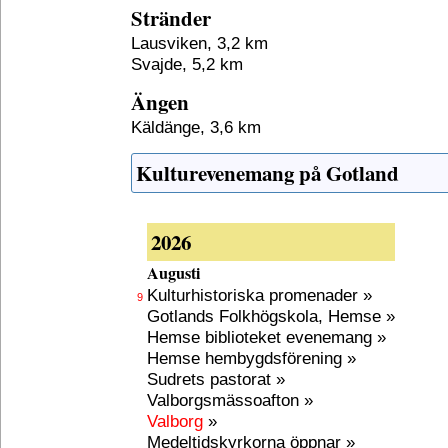
Stränder
Lausviken, 3,2 km
Svajde, 5,2 km
Ängen
Käldänge, 3,6 km
Kulturevenemang på Gotland
2026
Augusti
Kulturhistoriska promenader »
9
Gotlands Folkhögskola, Hemse »
Hemse biblioteket evenemang »
Hemse hembygdsförening »
Sudrets pastorat »
Valborgsmässoafton »
Valborg
»
Medeltidskyrkorna öppnar »