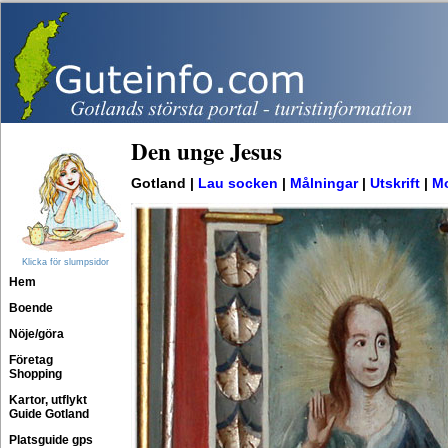
Den unge Jesus
Gotland |
Lau socken
|
Målningar
|
Utskrift
|
Mo
Klicka för slumpsidor
Hem
Boende
Nöje/göra
Företag
Shopping
Kartor, utflykt
Guide Gotland
Platsguide gps