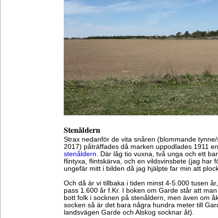
Stenåldern
Strax nedanför de vita snåren (blommande tynne/sl
2017) påträffades då marken uppodlades 1911 en
stenåldern
. Där låg tio vuxna, två unga och ett b
flintyxa, flintskärva, och en vildsvinsbete (jag har 
ungefär mitt i bilden då jag hjälpte far min att ploc
Och då är vi tillbaka i tiden minst 4-5.000 tusen år
pass 1.600 år f.Kr. I boken om Garde står att man i
bott folk i socknen på stenåldern, men även om åke
socken så är det bara några hundra meter till Gard
landsvägen Garde och Alskog socknar åt).