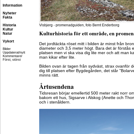
Information
Nyheter
Fakta
Historia
Visbjerg - promenadguiden, foto Bernt Enderborg
Kultur
Kulturhistoria för ett område, en prome
Natur
Vykort
Det jordtäckta röset mitt i bilden är minst från bro
diameter och 3,5 meter högt. Bara det är förstås 
Bilder
Uppdaterat/nytt
platsen men vi ska visa dig lite mer och att man 
Kommentarer
man kikar efter lite.
Först, störst
Bilden ovan är tagen från sydväst, strax ovanför d
dig till platsen efter Bygdegården, det står "Bolar
minns rätt.
Årtusendena
Tidsresan börjar emellertid 500 meter rakt norr o
bakom ett hus, Sigsarve i Alskog (Anette och Tho
och i stenåldern.