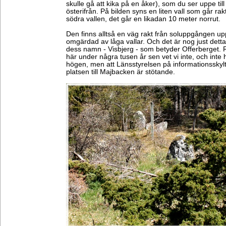
skulle gå att kika på en åker), som du ser uppe till
österifrån. På bilden syns en liten vall som går rakt
södra vallen, det går en likadan 10 meter norrut.
Den finns alltså en väg rakt från soluppgången upp
omgärdad av låga vallar. Och det är nog just detta
dess namn - Visbjerg - som betyder Offerberget. Rik
här under några tusen år sen vet vi inte, och inte h
högen, men att Länsstyrelsen på informationssky
platsen till Majbacken är stötande.