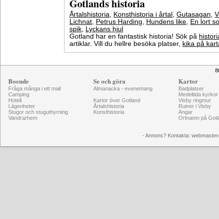
Gotlands historia
Årtalshistoria
,
Konsthistoria i årtal
,
Gutasagan
,
V
Lichnat
,
Petrus Harding
,
Hundens like
,
En lort s
spik
,
Lyckans hjul
Gotland har en fantastisk historia! Sök på
histori
artiklar. Vill du hellre besöka platser,
kika på kar
8
Boende
Se och göra
Kartor
Fråga många i ett mail
Almanacka - evenemang
Badplatser
Camping
Medeltida kyrkor
Hotell
Kartor över Gotland
Visby ringmur
Lägenheter
Årtalshistoria
Ruiner i Visby
Stugor och stuguthyrning
Konsthistoria
Ängar
Vandrarhem
Ortnamn på Gotl
- Annons? Kontakta: webmaster@