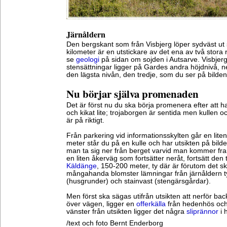
Järnåldern
Den bergskant som från Visbjerg löper sydväst ut 
kilometer är en utstickare av det ena av två stor
se
geologi
på sidan om sojden i Autsarve. Visbje
stensättningar ligger på Gardes andra höjdnivå, ne
den lägsta nivån, den tredje, som du ser på bilden
Nu börjar själva promenaden
Det är först nu du ska börja promenera efter att ha
och kikat lite; trojaborgen är sentida men kullen 
är på riktigt.
Från parkering vid informationsskylten går en liten 
meter står du på en kulle och har utsikten på bild
man ta sig ner från berget varvid man kommer fra
en liten åkerväg som fortsätter neråt, fortsätt den t
Käldänge
, 150-200 meter, ty där är förutom det 
mångahanda blomster lämningar från järnåldern t
(husgrunder) och stainvast (stengärsgårdar).
Men först ska sägas utifrån utsikten att nerför back
över vägen, ligger en
offerkälla
från hedenhös och
vänster från utsikten ligger det några
sliprännor
i 
/text och foto Bernt Enderborg