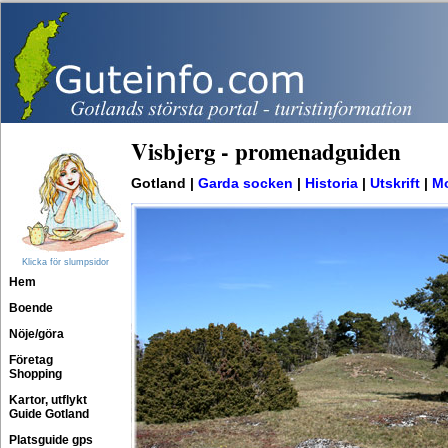
Visbjerg - promenadguiden
Gotland |
Garda socken
|
Historia
|
Utskrift
|
Mo
Klicka för slumpsidor
Hem
Boende
Nöje/göra
Företag
Shopping
Kartor, utflykt
Guide Gotland
Platsguide gps