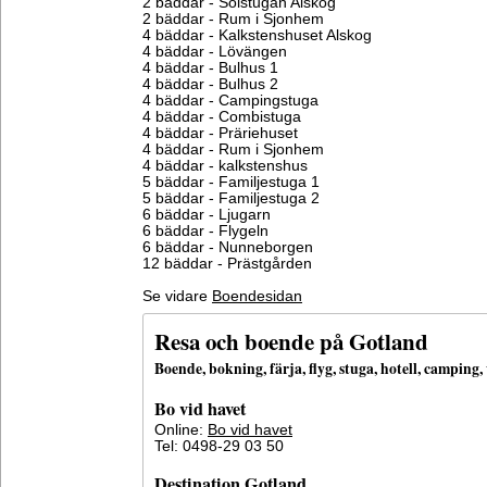
2 bäddar - Solstugan Alskog
2 bäddar - Rum i Sjonhem
4 bäddar - Kalkstenshuset Alskog
4 bäddar - Lövängen
4 bäddar - Bulhus 1
4 bäddar - Bulhus 2
4 bäddar - Campingstuga
4 bäddar - Combistuga
4 bäddar - Präriehuset
4 bäddar - Rum i Sjonhem
4 bäddar - kalkstenshus
5 bäddar - Familjestuga 1
5 bäddar - Familjestuga 2
6 bäddar - Ljugarn
6 bäddar - Flygeln
6 bäddar - Nunneborgen
12 bäddar - Prästgården
Se vidare
Boendesidan
Resa och boende på Gotland
Boende, bokning, färja, flyg, stuga, hotell, campin
Bo vid havet
Online:
Bo vid havet
Tel: 0498-29 03 50
Destination Gotland