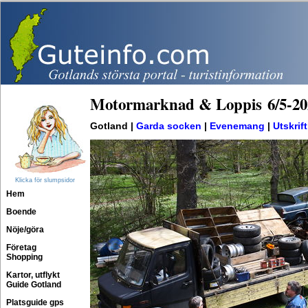
Motormarknad & Loppis
6
/
5
-
20
Gotland |
Garda socken
|
Evenemang
|
Utskrift
Klicka för slumpsidor
Hem
Boende
Nöje/göra
Företag
Shopping
Kartor, utflykt
Guide Gotland
Platsguide gps