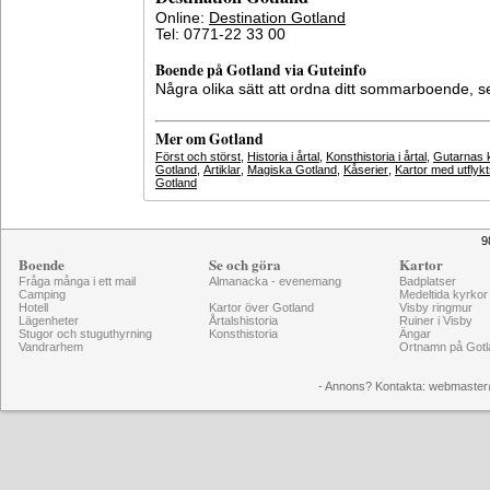
Online:
Destination Gotland
Tel: 0771-22 33 00
Boende på Gotland via Guteinfo
Några olika sätt att ordna ditt sommarboende, 
Mer om Gotland
Först och störst
,
Historia i årtal
,
Konsthistoria i årtal
,
Gutarnas k
Gotland
,
Artiklar
,
Magiska Gotland
,
Kåserier
,
Kartor med utflyk
Gotland
9
Boende
Se och göra
Kartor
Fråga många i ett mail
Almanacka - evenemang
Badplatser
Camping
Medeltida kyrkor
Hotell
Kartor över Gotland
Visby ringmur
Lägenheter
Årtalshistoria
Ruiner i Visby
Stugor och stuguthyrning
Konsthistoria
Ängar
Vandrarhem
Ortnamn på Gotl
- Annons? Kontakta: webmaster@