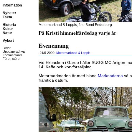
Information
Nyheter
Fakta
Historia
Motormarknad & Loppis, foto Bernt Enderborg
Kultur
På Kristi himmelfärdsdag varje år
Natur
Vykort
Evenemang
Bilder
Uppdaterat/nytt
21/5-2020:
Motormarknad & Loppis
Kommentarer
Först, störst
Vid Ekbacken i Garde håller SUGG MC årligen mar
14. Kaffe och korvförsäljning.
Motormarknaden är med bland
Marknaderna
så a
framtida datum.