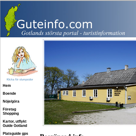
Klicka för slumpsidor
Hem
Boende
Nöje/göra
Företag
Shopping
Kartor, utflykt
Guide Gotland
Platsguide gps