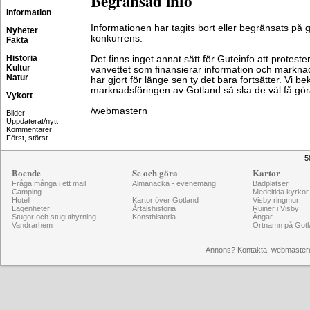
Begränsad info
Information
Informationen har tagits bort eller begränsats på 
Nyheter
konkurrens.
Fakta
Historia
Det finns inget annat sätt för Guteinfo att protest
Kultur
vanvettet som finansierar information och markna
Natur
har gjort för länge sen ty det bara fortsätter. Vi b
marknadsföringen av Gotland så ska de väl få gör
Vykort
/webmastern
Bilder
Uppdaterat/nytt
Kommentarer
Först, störst
5
Boende
Se och göra
Kartor
Fråga många i ett mail
Almanacka - evenemang
Badplatser
Camping
Medeltida kyrkor
Hotell
Kartor över Gotland
Visby ringmur
Lägenheter
Årtalshistoria
Ruiner i Visby
Stugor och stuguthyrning
Konsthistoria
Ängar
Vandrarhem
Ortnamn på Gotl
- Annons? Kontakta: webmaster@