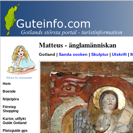
Matteus - änglamänniskan
Gotland |
Sanda socken
|
Skulptur
|
Utskrift
|
M
Klicka för slumpsidor
Hem
Boende
Nöje/göra
Företag
Shopping
Kartor, utflykt
Guide Gotland
Platsguide gps