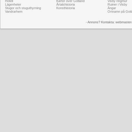
Hotell
Kartor över Gotland
Visby ringmur
Lägenheter
Årtalshistoria
Ruiner i Visby
Stugor och stuguthyrning
Konsthistoria
Ängar
Vandrarhem
Ortnamn på Gotl
- Annons? Kontakta: webmaster@