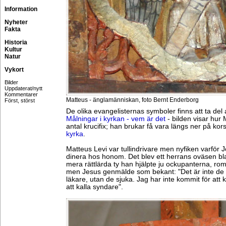
Information
Nyheter
Fakta
Historia
Kultur
Natur
Vykort
Bilder
Uppdaterat/nytt
Kommentarer
Matteus - änglamänniskan, foto Bernt Enderborg
Först, störst
De olika evangelisternas symboler finns att ta del 
Målningar i kyrkan - vem är det
- bilden visar hur M
antal krucifix; han brukar få vara längs ner på kor
kyrka
.
Matteus Levi var tullindrivare men nyfiken varför Je
dinera hos honom. Det blev ett herrans oväsen bl
mera rättlärda ty han hjälpte ju ockupanterna, roma
men Jesus genmälde som bekant: "Det är inte de 
läkare, utan de sjuka. Jag har inte kommit för att ka
att kalla syndare".