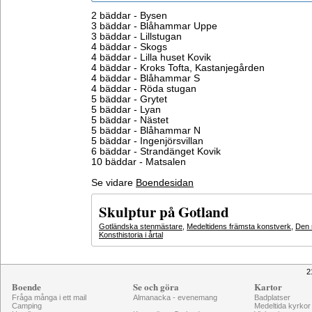
2 bäddar - Bysen
3 bäddar - Blåhammar Uppe
3 bäddar - Lillstugan
4 bäddar - Skogs
4 bäddar - Lilla huset Kovik
4 bäddar - Kroks Tofta, Kastanjegården
4 bäddar - Blåhammar S
4 bäddar - Röda stugan
5 bäddar - Grytet
5 bäddar - Lyan
5 bäddar - Nästet
5 bäddar - Blåhammar N
5 bäddar - Ingenjörsvillan
6 bäddar - Strandänget Kovik
10 bäddar - Matsalen
Se vidare
Boendesidan
Skulptur på Gotland
Gotländska stenmästare
,
Medeltidens främsta konstverk
,
Den 
Konsthistoria i årtal
2
Boende
Se och göra
Kartor
Fråga många i ett mail
Almanacka - evenemang
Badplatser
Camping
Medeltida kyrkor