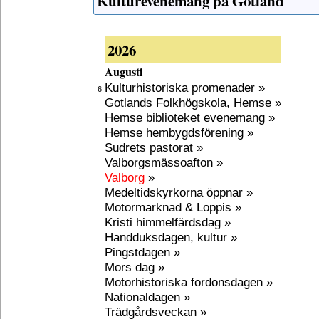
Kulturevenemang på Gotland
2026
Augusti
Kulturhistoriska promenader »
6
Gotlands Folkhögskola, Hemse »
Hemse biblioteket evenemang »
Hemse hembygdsförening »
Sudrets pastorat »
Valborgsmässoafton »
Valborg
»
Medeltidskyrkorna öppnar »
Motormarknad & Loppis »
Kristi himmelfärdsdag »
Handduksdagen, kultur »
Pingstdagen »
Mors dag »
Motorhistoriska fordonsdagen »
Nationaldagen »
Trädgårdsveckan »