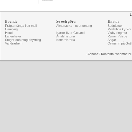
7
Boende
Se och göra
Kartor
Fråga många i ett mail
Almanacka - evenemang
Badplatser
Camping
Medeltida kyrkor
Hotell
Kartor över Gotland
Visby ringmur
Lägenheter
Årtalshistoria
Ruiner i Visby
Stugor och stuguthyrning
Konsthistoria
Ängar
Vandrarhem
Ortnamn på Gotl
- Annons? Kontakta: webmaster@