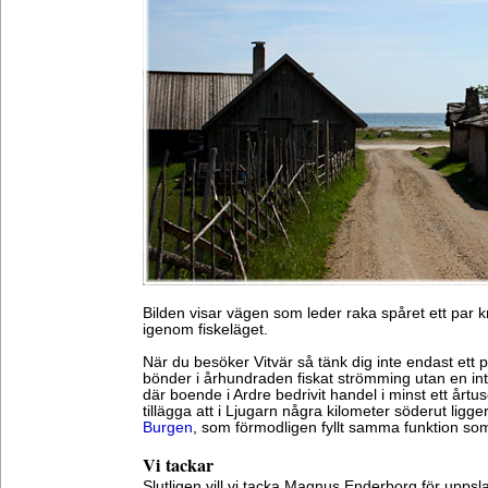
Bilden visar vägen som leder raka spåret ett par km
igenom fiskeläget.
När du besöker Vitvär så tänk dig inte endast ett p
bönder i århundraden fiskat strömming utan en int
där boende i Ardre bedrivit handel i minst ett årtu
tillägga att i Ljugarn några kilometer söderut ligge
Burgen
, som förmodligen fyllt samma funktion so
Vi tackar
Slutligen vill vi tacka Magnus Enderborg för uppsla