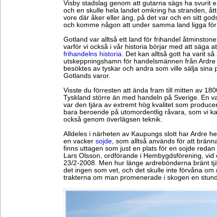
Visby stadslag genom att gutarna sägs ha svurit en 
och en skulle hela landet omkring ha stranden, åt
vore där åker eller äng, på det var och en sitt go
och komme någon att under samma land ligga för
Gotland var alltså ett land för frihandel åtminstone
varför vi också i vår historia börjar med att säga a
frihandelns historia
. Det kan alltså gott ha varit så
utskeppningshamn för handelsmännen från Ardre
besöktes av tyskar och andra som ville sälja sin
Gotlands varor.
Visste du förresten att ända fram till mitten av 18
Tyskland större än med handeln på Sverige. En va
var den tjära av extremt hög kvalitet som produce
bara beroende på utomordentlig råvara, som vi kall
också genom överlägsen teknik.
Alldeles i närheten av Kaupungs slott har Ardre h
en vacker
sojde
, som alltså används för att bränna
finns uttagen som just en plats för en sojde redan i
Lars Olsson, ordförande i Hembygdsförening, vid 
23/2-2008. Men hur länge ardrebönderna bränt tjä
det ingen som vet, och det skulle inte förvåna om m
trakterna om man promenerade i skogen en stund