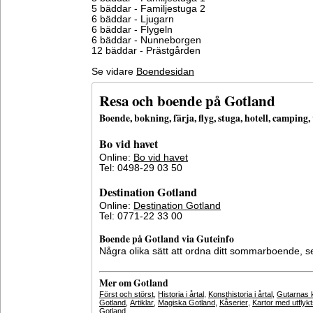
5 bäddar - Familjestuga 2
6 bäddar - Ljugarn
6 bäddar - Flygeln
6 bäddar - Nunneborgen
12 bäddar - Prästgården
Se vidare
Boendesidan
Resa och boende på Gotland
Boende, bokning, färja, flyg, stuga, hotell, campin
Bo vid havet
Online:
Bo vid havet
Tel: 0498-29 03 50
Destination Gotland
Online:
Destination Gotland
Tel: 0771-22 33 00
Boende på Gotland via Guteinfo
Några olika sätt att ordna ditt sommarboende, 
Mer om Gotland
Först och störst
,
Historia i årtal
,
Konsthistoria i årtal
,
Gutarnas k
Gotland
,
Artiklar
,
Magiska Gotland
,
Kåserier
,
Kartor med utflyk
Gotland