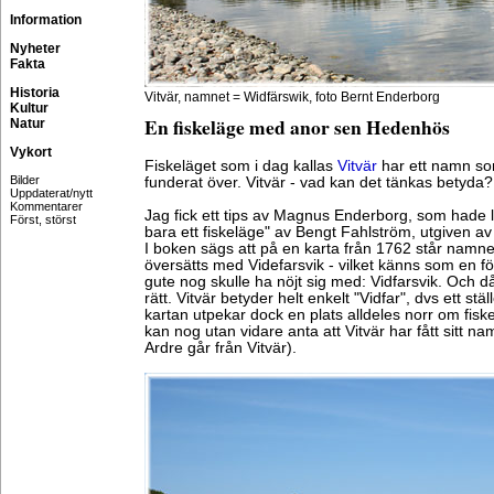
Information
Nyheter
Fakta
Historia
Vitvär, namnet = Widfärswik, foto Bernt Enderborg
Kultur
En fiskeläge med anor sen Hedenhös
Natur
Vykort
Fiskeläget som i dag kallas
Vitvär
har ett namn so
Bilder
funderat över. Vitvär - vad kan det tänkas betyda?
Uppdaterat/nytt
Kommentarer
Jag fick ett tips av Magnus Enderborg, som hade läs
Först, störst
bara ett fiskeläge" av Bengt Fahlström, utgiven 
I boken sägs att på en karta från 1762 står namnet
översätts med Videfarsvik - vilket känns som en 
gute nog skulle ha nöjt sig med: Vidfarsvik. Och 
rätt. Vitvär betyder helt enkelt "Vidfar", dvs ett stä
kartan utpekar dock en plats alldeles norr om fis
kan nog utan vidare anta att Vitvär har fått sitt nam
Ardre går från Vitvär).