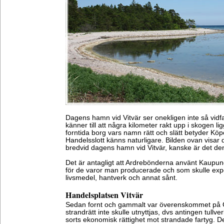
Dagens hamn vid Vitvär ser onekligen inte så vi
känner till att några kilometer rakt upp i skogen li
forntida borg vars namn rätt och slätt betyder Köper
Handelsslott känns naturligare. Bilden ovan visar de
bredvid dagens hamn vid Vitvär, kanske är det den
Det är antagligt att Ardrebönderna använt Kaupun
för de varor man producerade och som skulle export
livsmedel, hantverk och annat sånt.
Handelsplatsen Vitvär
Sedan fornt och gammalt var överenskommet på G
strandrätt inte skulle utnyttjas, dvs antingen tullv
sorts ekonomisk rättighet mot strandade fartyg. De