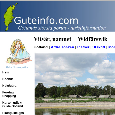
Vitvär, namnet = Widfärswik
Gotland |
Ardre socken
|
Platser
|
Utskrift
|
Mob
Klicka för slumpsidor
Hem
Boende
Nöje/göra
Företag
Shopping
Kartor, utflykt
Guide Gotland
Platsguide gps