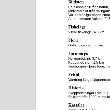
Bildsten
En blåsbälg till fågelhamn
Midvinterblot från vikingat
Var de fredliga handelsmä
Är det smeden Volund, 24
Fiskeläge
Vitvär fiskeläge, 4,3 km
Flora
Gotlandssippa, 3,0 km
Fornborgar
Herrgårdsklint, 3,7 km
Kaupungs slott, 1,5 km
Torsburgen - þors borg, To
Fritid
Vandring längs Ljugarnstr
Historia
Skeppsristningar i Ala, 5,7
Snickeri från 1900-talets b
Kastaler