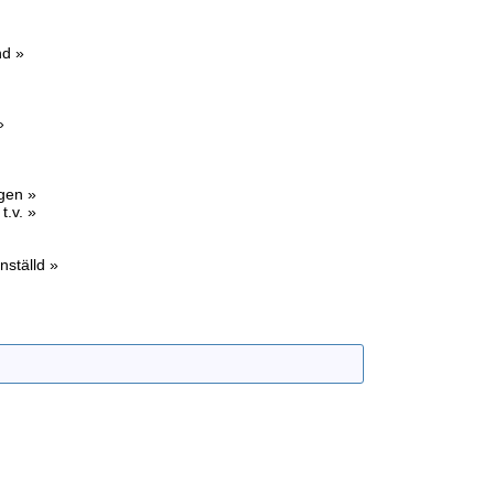
nd »
»
agen »
t.v. »
nställd »