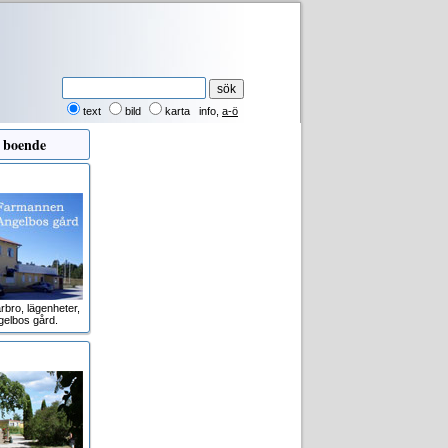
text
bild
karta
info
,
a-ö
 boende
rbro, lägenheter,
gelbos gård.