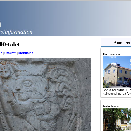
00-talet
Annonser
ur
|
Utskrift
|
Mobilsida
Farmannen
Bed & breakfast i Lä
kalkstenshus på An
Gula hönan