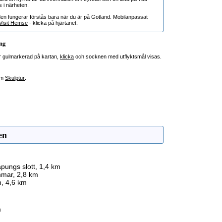
s i närheten.
den fungerar förstås bara när du är på Gotland. Mobilanpassat
Visit Hemse
- klicka på hjärtanet.
ng
r gulmarkerad på kartan,
klicka
och socknen med utflyktsmål visas.
om
Skulptur
.
en
apungs slott, 1,4 km
mar, 2,8 km
n, 4,6 km
m