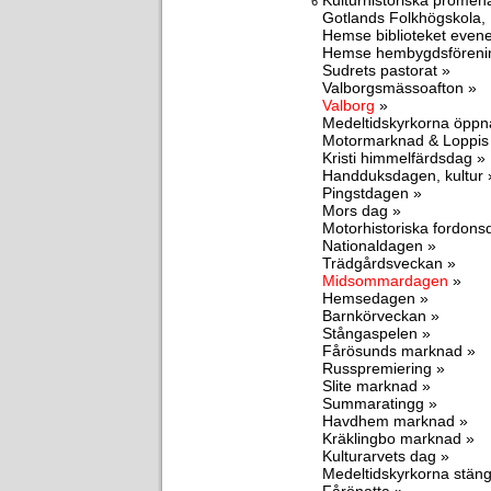
Kulturhistoriska promen
6
Gotlands Folkhögskola,
Hemse biblioteket eve
Hemse hembygdsföreni
Sudrets pastorat »
Valborgsmässoafton »
Valborg
»
Medeltidskyrkorna öppn
Motormarknad & Loppis
Kristi himmelfärdsdag »
Handduksdagen, kultur 
Pingstdagen »
Mors dag »
Motorhistoriska fordon
Nationaldagen »
Trädgårdsveckan »
Midsommardagen
»
Hemsedagen »
Barnkörveckan »
Stångaspelen »
Fårösunds marknad »
Russpremiering »
Slite marknad »
Summaratingg »
Havdhem marknad »
Kräklingbo marknad »
Kulturarvets dag »
Medeltidskyrkorna stäng