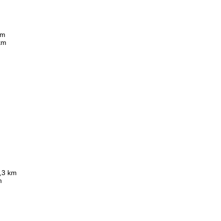
km
km
4,3 km
m