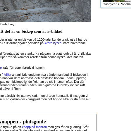
Gästgiveri i Roneh
t Enderborg
att det är en biskop som är avbildad
derar på hur en biskop på 1200-talet kunde ta sig ut så har du
i fullt ornat pryder portalen på
Ardre kyrka
, vars nuvarande
d föregåtts av en stenkyrka på samma plats och då är vi tillbaka
begriper rätt så kommer reliefen från denna kyrka, dvs nästan
el
står förresten bredvid honom.
na
frivilligt
antagit kristendomen så sände man bud till biskopen i
som han var dem närmast, och anställde honom - hans uppdrag
g och biskopstionde fick han se sig i månen efter. Det där
rhundraden framåt i tiden, men gutarna kvarblev vid sin rätt
ed påven i Rom.
inte särskilt rikt utsmyckad, men bl a en kungabild finns, som vi
uti är kyrkan dock färgglad men det hör de allra första åren av
nappen - platsguide
t trycka på en
knapp på mobilen
med gps får du gudning. Står
nära en kyrka får du information om kyrkan och en lista på vad