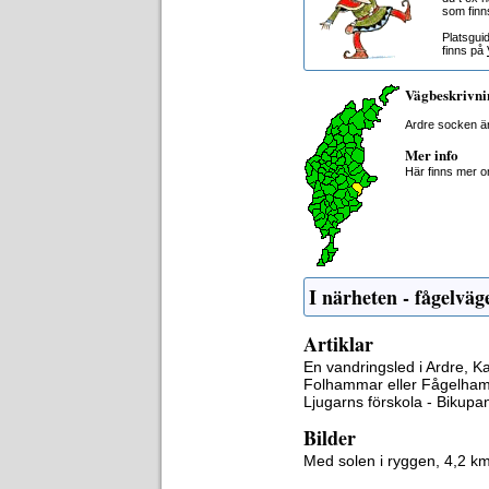
som finn
Platsgui
finns på
Vägbeskrivni
Ardre socken ä
Mer info
Här finns mer 
I närheten - fågelväg
Artiklar
En vandringsled i Ardre, K
Folhammar eller Fågelham
Ljugarns förskola - Bikupa
Bilder
Med solen i ryggen, 4,2 k