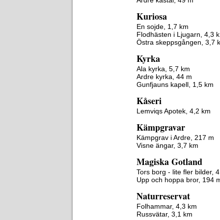
Ardre kastal, 49 m
Kuriosa
En sojde, 1,7 km
Flodhästen i Ljugarn, 4,3 
Östra skeppsgången, 3,7 
Kyrka
Ala kyrka, 5,7 km
Ardre kyrka, 44 m
Gunfjauns kapell, 1,5 km
Kåseri
Lemviqs Apotek, 4,2 km
Kämpgravar
Kämpgrav i Ardre, 217 m
Visne ängar, 3,7 km
Magiska Gotland
Tors borg - lite fler bilder, 
Upp och hoppa bror, 194 
Naturreservat
Folhammar, 4,3 km
Russvätar, 3,1 km