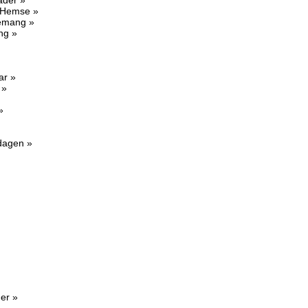
ader »
 Hemse »
nemang »
ng »
ar »
 »
»
sdagen »
er »