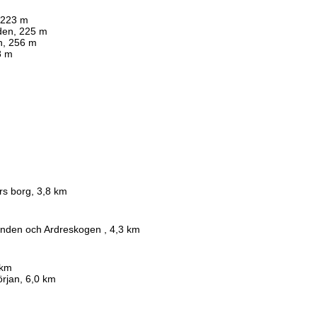
, 223 m
iden, 225 m
n, 256 m
8 m
rs borg, 3,8 km
anden och Ardreskogen , 4,3 km
 km
örjan, 6,0 km