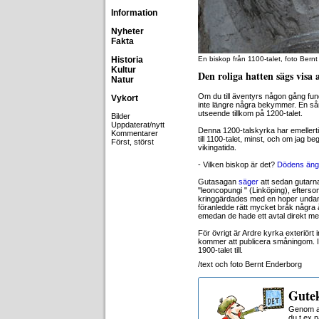
Information
Nyheter
Fakta
Historia
En biskop från 1100-talet, foto Bern
Kultur
Den roliga hatten sägs visa 
Natur
Om du till äventyrs någon gång fun
Vykort
inte längre några bekymmer. En sån 
utseende tillkom på 1200-talet.
Bilder
Uppdaterat/nytt
Denna 1200-talskyrka har emellerti
Kommentarer
till 1100-talet, minst, och om jag 
Först, störst
vikingatida.
- Vilken biskop är det?
Dödens äng
Gutasagan
säger
att sedan gutar
"leoncopungi " (Linköping), efter
kringgärdades med en hoper undanta
föranledde rätt mycket bråk några å
emedan de hade ett avtal direkt m
För övrigt är Ardre kyrka exteriört 
kommer att publicera småningom. In
1900-talet till.
/text och foto Bernt Enderborg
Gutek
Genom at
du t ex 