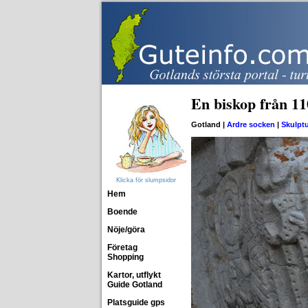
En biskop från 11
Gotland |
Ardre socken
|
Skulpt
Klicka för slumpsidor
Hem
Boende
Nöje/göra
Företag
Shopping
Kartor, utflykt
Guide Gotland
Platsguide gps