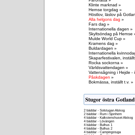
Fårönatta »
Klinte marknad »
Hemse torgdag »
Höstlov, läslov på Gotla
Alla helgons dag
»
Fars dag »
Internationella dagen »
Skyltsöndag på Hemse 
Mulde World Cup »
Kramens dag »
Buldardagen »
Internationella kvinnod
Skaparfestivalen, inställt 
Rocka sockorna »
Världsvattendagen »
Vattensågning i Hejde - i
Påskdagen
»
Bokmässa, inställt t.v. »
Stugor östra Gotland
2 bäddar - Solstugan Alskog
2 bäddar - Rum i Sjonhem
4 bäddar - Kalkstenshuset Alskog
4 bäddar - Lövängen
4 bäddar - Bulhus 1
4 bäddar - Bulhus 2
4 bäddar - Campingstuga