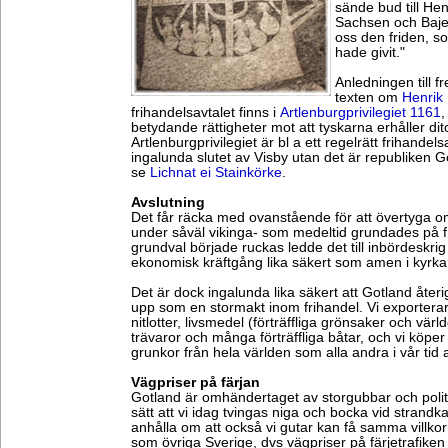
sände bud till Hen
Sachsen och Baje
oss den friden, s
hade givit."
Anledningen till fr
texten om
Henrik 
frihandelsavtalet finns i
Artlenburgprivilegiet 1161
,
betydande rättigheter mot att tyskarna erhåller di
Artlenburgprivilegiet är bl a ett regelrätt frihandel
ingalunda slutet av Visby utan det är republiken G
se
Lichnat ei Stainkörke
.
Avslutning
Det får räcka med ovanstående för att övertyga o
under såväl vikinga- som medeltid grundades på f
grundval började ruckas ledde det till inbördeskri
ekonomisk kräftgång lika säkert som amen i kyrka
Det är dock ingalunda lika säkert att Gotland åter
upp som en stormakt inom frihandel. Vi exporterar
nitlotter, livsmedel (förträffliga grönsaker och vä
trävaror och många förträffliga båtar, och vi köp
grunkor från hela världen som alla andra i vår tid a
Vägpriser på färjan
Gotland är omhändertaget av storgubbar och polit
sätt att vi idag tvingas niga och bocka vid strand
anhålla om att också vi gutar kan få samma villkor 
som övriga Sverige, dvs vägpriser på färjetrafiken 