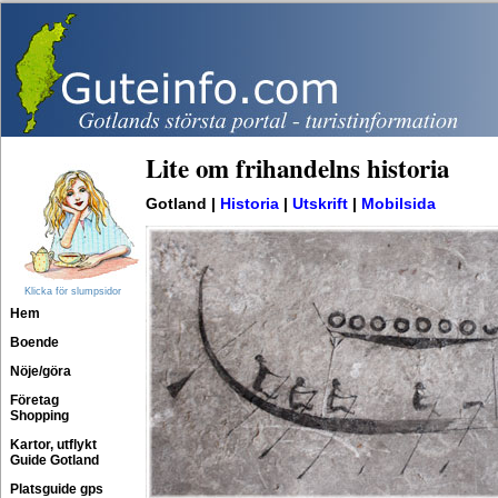
Lite om frihandelns historia
Gotland |
Historia
|
Utskrift
|
Mobilsida
Klicka för slumpsidor
Hem
Boende
Nöje/göra
Företag
Shopping
Kartor, utflykt
Guide Gotland
Platsguide gps