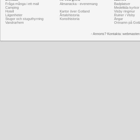
Fråga många i ett mail
Almanacka - evenemang
Badplatser
Camping
Medeltida kyrkor
Hotell
Kartor över Gotland
Visby ringmur
Lägenheter
Årtalshistoria
Ruiner i Visby
Stugor och stuguthyrning
Konsthistoria
Ängar
Vandrarhem
Ortnamn på Gotl
- Annons? Kontakta: webmaster@