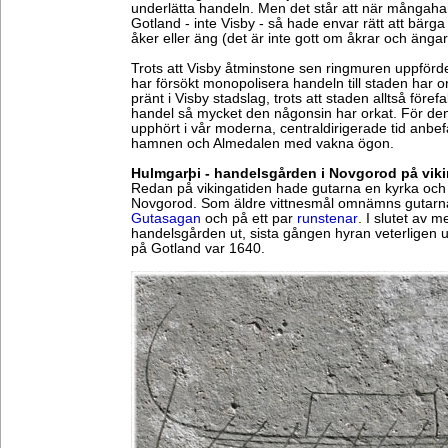
underlätta handeln. Men det står att när mångah
Gotland - inte Visby - så hade envar rätt att bärga
åker eller äng (det är inte gott om åkrar och ängar
Trots att Visby åtminstone sen ringmuren uppförde
har försökt monopolisera handeln till staden har o
pränt i Visby stadslag, trots att staden alltså förefa
handel så mycket den någonsin har orkat. För den s
upphört i vår moderna, centraldirigerade tid anbefal
hamnen och Almedalen med vakna ögon.
Hulmgarþi - handelsgården i Novgorod på vik
Redan på vikingatiden hade gutarna en kyrka och
Novgorod. Som äldre vittnesmål omnämns gutarna
Gutasagan
och på ett par
runstenar
. I slutet av 
handelsgården ut, sista gången hyran veterligen u
på Gotland var 1640.