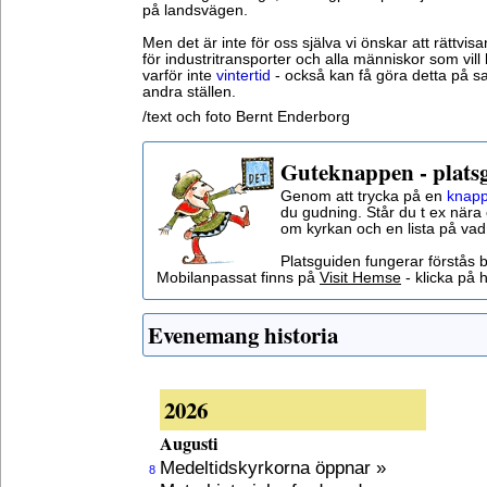
på landsvägen.
Men det är inte för oss själva vi önskar att rättvi
för industritransporter och alla människor som vil
varför inte
vintertid
- också kan få göra detta på s
andra ställen.
/text och foto Bernt Enderborg
Guteknappen - plats
Genom att trycka på en
knapp
du gudning. Står du t ex nära 
om kyrkan och en lista på vad
Platsguiden fungerar förstås 
Mobilanpassat finns på
Visit Hemse
- klicka på h
Evenemang historia
2026
Augusti
Medeltidskyrkorna öppnar »
8