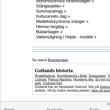
Motorhistoriska fordonsdagen »
Stångaspelen »
Summaratingg »
Kulturarvets dag »
Medeltidskyrkorna stänger »
Hemse torgdag »
Buldardagen »
Vattensågning i Hejde - inställd »
Se vidare
Boendesidan
Gotlands historia
Årtalshistoria
,
Konsthistoria i årtal
,
Gutasagan
,
V
Lichnat
,
Petrus Harding
,
Hundens like
,
En lort s
spik
,
Lyckans hjul
Gotland har en fantastisk historia! Sök på
histori
artiklar. Vill du hellre besöka platser,
kika på kar
1 
Boende
Se och göra
Kartor