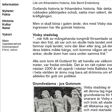
Lite om frihandelns historia, foto Bernt Enderborg
Information
Gotlands historia är frihandelns historia. När detta 
Nyheter
rubbades påbörjades också, sakta men säkert, d
Fakta
kräftgången.
Historia
Men vi skall börja i galen ände, dvs med Visby sta
Kultur
ingressen har lite gutnisk historia.
Natur
Vykort
Visby stadslag
"...när folk av mångahanda tungmål församlade si
Bilder
man den frid, att var och en skulle hela landet om
Uppdaterat/nytt
famnar inpå landet, vore där åker eller äng, på det
Kommentarer
dess bättre måtte bärga, och komme någon att un
Först, störst
ankar, skulle även han vara under samma frid."
Alla som kom till Gotland för att handla var välkom
meter, var fredat område. Det är en rätt nykter ins
nästan 1000 år att uppnå i nästan hela Baltiska 
i hela världen är ännu nog bara att drömma om eft
alldeles för gott om politiker.
Grundvalarna - jus Gutorum
Visby stadslag är
att denna lag ing
grundvalarna för f
snarare är Visby e
och trots att stad
att tillskansa sig 
och med startade 