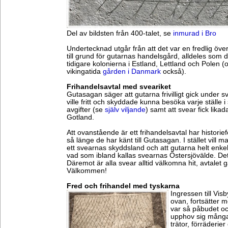
Del av bildsten från 400-talet, se
inmurad i Bro
Undertecknad utgår från att det var en fredlig ö
till grund för gutarnas handelsgård, alldeles som 
tidigare kolonierna i Estland, Lettland och Polen 
vikingatida
gården i Danmark
också).
Frihandelsavtal med sveariket
Gutasagan säger att gutarna frivilligt gick under 
ville fritt och skyddade kunna besöka varje ställe i 
avgifter (se
själv viljande
) samt att svear fick likad
Gotland.
Att ovanstående är ett frihandelsavtal har historie
så länge de har känt till Gutasagan. I stället vill m
ett svearnas skyddsland och att gutarna helt enkel
vad som ibland kallas svearnas Östersjövälde. Det
Däremot är alla svear alltid välkomna hit, avtalet g
Välkommen!
Fred och frihandel med tyskarna
Ingressen till Vis
ovan, fortsätter 
var så påbudet och
upphov sig många
trätor, förräderie