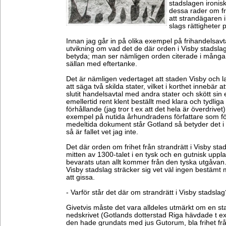
stadslagen ironisk
dessa rader om fri
att strandägaren i
slags rättigheter 
Innan jag går in på olika exempel på frihandelsavta
utvikning om vad det de där orden i Visby stadsla
betyda; man ser nämligen orden citerade i många
sällan med eftertanke.
Det är nämligen vedertaget att staden Visby och l
att säga två skilda stater, vilket i korthet innebär a
slutit handelsavtal med andra stater och skött sin e
emellertid rent klent beställt med klara och tydlig
förhållande (jag tror t ex att det hela är överdrive
exempel på nutida århundradens författare som förk
medeltida dokument står Gotland så betyder det i s
så är fallet vet jag inte.
Det där orden om frihet från strandrätt i Visby sta
mitten av 1300-talet i en tysk och en gutnisk uppl
bevarats utan allt kommer från den tyska utgåvan. 
Visby stadslag sträcker sig vet väl ingen bestämt
att gissa.
- Varför står det där om strandrätt i Visby stadslag
Givetvis måste det vara alldeles utmärkt om en stad
nedskrivet (Gotlands dotterstad Riga hävdade t e
den hade grundats med jus Gutorum, bla frihet från