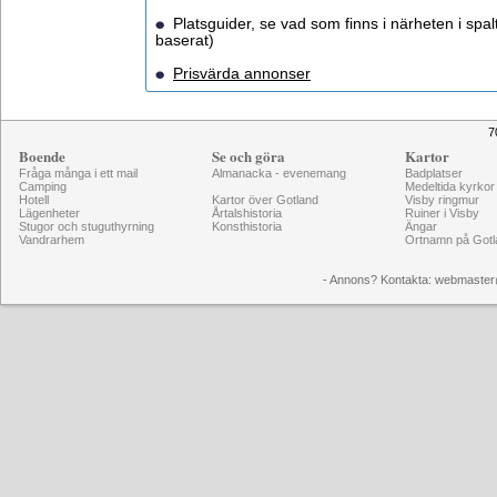
Platsguider, se vad som finns i närheten i spalt
baserat)
Prisvärda annonser
7
Boende
Se och göra
Kartor
Fråga många i ett mail
Almanacka - evenemang
Badplatser
Camping
Medeltida kyrkor
Hotell
Kartor över Gotland
Visby ringmur
Lägenheter
Årtalshistoria
Ruiner i Visby
Stugor och stuguthyrning
Konsthistoria
Ängar
Vandrarhem
Ortnamn på Gotl
- Annons? Kontakta: webmaster@