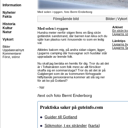
Information
Med solen i ryggen, foto Bernt Enderborg
Nyheter
Fakta
Föregående bild
Bilder
Vykort
|
Historia
Med solen i ryggen
Arkivet
Kultur
En skön kvä
Natur
Hundra meter nerför stigen finns en lång skön
Ljugarns s
gotländsk sandstrand, där barnen kan leka och du
Vykort
själv kan plaska runt i knusende ro som en ledig
Länktips
val.
Ljugarns b
Bilder
Ljugarns 
Alldeles bakom mig, på andra sidan vägen, ligger
Uppdaterat/nytt
Ljugarns camping där husvagnar och husbilar står
Kommentarer
uppradade av leende folk.
Först, störst
Nu skall jag berätta en hemlis för dig. Tror du att det
är i Toftatrakten som folk mest av allt försöker
skaffa sig en sommarstuga? Tror du att det är på
Galgberget som de av kommunen förhoppade
hitflyttande pensionärerna kommer att slå sig ner
för att bo på Gotland?
- Nä!
/text och foto Bernt Enderborg
Praktiska saker på guteinfo.com
Guider till Gotland
Sökmotor, t ex stränder
(
karta
)