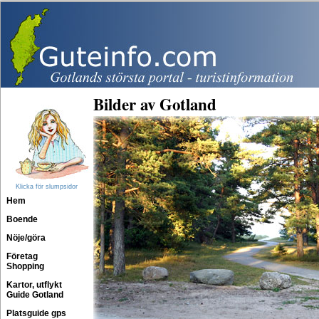
Bilder av Gotland
Klicka för slumpsidor
Hem
Boende
Nöje/göra
Företag
Shopping
Kartor, utflykt
Guide Gotland
Platsguide gps