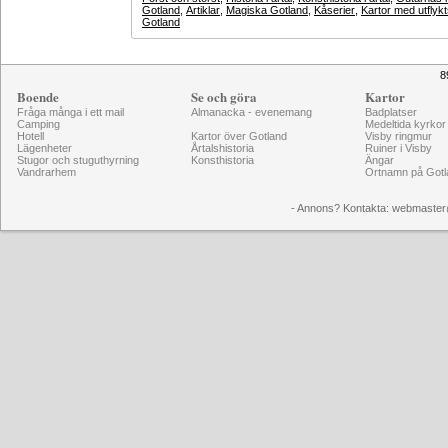
Gotland
,
Artiklar
,
Magiska Gotland
,
Kåserier
,
Kartor med utflyk
Gotland
8
Boende
Se och göra
Kartor
Fråga många i ett mail
Almanacka - evenemang
Badplatser
Camping
Medeltida kyrkor
Hotell
Kartor över Gotland
Visby ringmur
Lägenheter
Årtalshistoria
Ruiner i Visby
Stugor och stuguthyrning
Konsthistoria
Ängar
Vandrarhem
Ortnamn på Gotl
- Annons? Kontakta: webmaster@