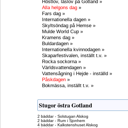
Höstlov, läslov på Gotland »
Alla helgons dag
»
Fars dag »
Internationella dagen »
Skyltsöndag på Hemse »
Mulde World Cup »
Kramens dag »
Buldardagen »
Internationella kvinnodagen »
Skaparfestivalen, inställt t.v. »
Rocka sockorna »
Världsvattendagen »
Vattensågning i Hejde - inställd »
Påskdagen
»
Bokmässa, inställt t.v. »
Stugor östra Gotland
2 bäddar - Solstugan Alskog
2 bäddar - Rum i Sjonhem
4 bäddar - Kalkstenshuset Alskog