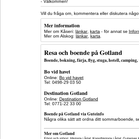
- Välkommen!
Vill du fråga om, kommentera eller diskutera någ
Mer information
Mer om Kåseri:
länkar
,
karta
- för annat se
Infor
Mer om Alskog:
länkar
,
karta
.
Resa och boende på Gotland
Boende, bokning, färja, flyg, stuga, hotell, campin
Bo vid havet
Online:
Bo vid havet
Tel: 0498-29 03 50
Destination Gotland
Online:
Destination Gotland
Tel: 0771-22 33 00
Boende på Gotland via Guteinfo
Några olika sätt att ordna ditt sommarboende, 
Mer om Gotland
Först och störst
,
Historia i årtal
,
Konsthistoria i årtal
,
Gutarnas k