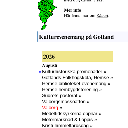
med utflyktsmål visas.
Mer info
Här finns mer om
Kåseri
.
Kulturevenemang på Gotland
2026
Augusti
Kulturhistoriska promenader »
8
Gotlands Folkhögskola, Hemse »
Hemse biblioteket evenemang »
Hemse hembygdsförening »
Sudrets pastorat »
Valborgsmässoafton »
Valborg
»
Medeltidskyrkorna öppnar »
Motormarknad & Loppis »
Kristi himmelfärdsdag »