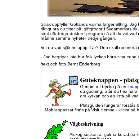
Strax uppfyller Gotlands varma färger allting. Jag
riktigt bra du tittar på, giftgrodor i Sydamerikas dj
sånt där fråga-doktorn-program så att du vet vad du
månne samma nyheter tredje gången.
Vet du vad själens uppgift är? Den skall resonera m
- Jag begriper inte hur folk lyckas höra sina egna 
/text och foto Bernt Enderborg
Guteknappen - plats
Genom att trycka på en
knapp
du gudning. Står du t ex nära 
om kyrkan och en lista på vad
Platsguiden fungerar förstås 
Mobilanpassat finns på
Visit Hemse
- klicka på h
Vägbeskrivning
Alskog socken är gulmarkerad på k