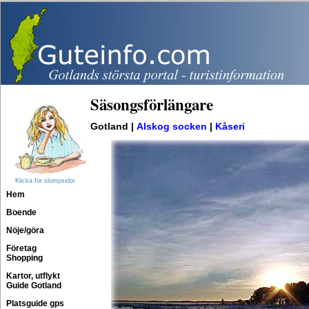
Säsongsförlängare
Gotland |
Alskog socken
|
Kåseri
Klicka för slumpsidor
Hem
Boende
Nöje/göra
Företag
Shopping
Kartor, utflykt
Guide Gotland
Platsguide gps