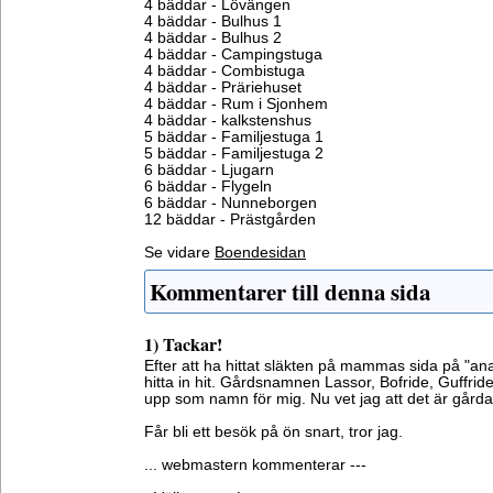
4 bäddar - Lövängen
4 bäddar - Bulhus 1
4 bäddar - Bulhus 2
4 bäddar - Campingstuga
4 bäddar - Combistuga
4 bäddar - Präriehuset
4 bäddar - Rum i Sjonhem
4 bäddar - kalkstenshus
5 bäddar - Familjestuga 1
5 bäddar - Familjestuga 2
6 bäddar - Ljugarn
6 bäddar - Flygeln
6 bäddar - Nunneborgen
12 bäddar - Prästgården
Se vidare
Boendesidan
Kommentarer till denna sida
1) Tackar!
Efter att ha hittat släkten på mammas sida på "anark
hitta in hit. Gårdsnamnen Lassor, Bofride, Guffr
upp som namn för mig. Nu vet jag att det är gårdar
Får bli ett besök på ön snart, tror jag.
... webmastern kommenterar ---