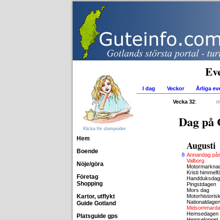
Ev
I dag
Veckor
Årliga e
Vecka 32
:
m
Dag på 
Klicka för slumpsidor
Hem
Augusti
Boende
8
Annandag på
Valborg
Nöje/göra
Motormarknad
Kristi himmel
Företag
Handduksdage
Shopping
Pingstdagen
Mors dag
Kartor, utflykt
Motorhistoris
Nationaldage
Guide Gotland
Midsommard
Hemsedagen
Platsguide gps
Hemseloppet