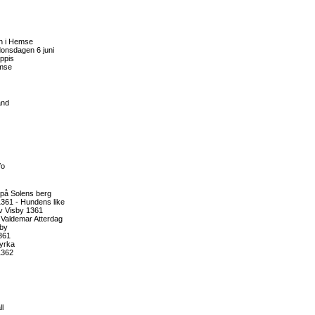
en i Hemse
donsdagen 6 juni
ppis
emse
and
fo
på Solens berg
1361 - Hundens like
v Visby 1361
 Valdemar Atterdag
rby
361
yrka
1362
ll