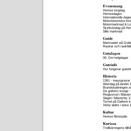
Evenemang
Hemse torgdag
Hemsedagen
Internationella dag
Motorhistoriska for
Motormarknad & Lo
Skyltsöndag på H
Slite marknad
Guide
Marknader på Gotl
Raukar och raukfält
Gutalagen
06. Om helgdagar
Guteinfo
Hur fungerar gutein
Historia
1361 - massgravar 
Atterdag på landet 
Brandskattningen a
De gothers konge -
Ringkorset i Mäste
Slaget i Mästerby 1
Tornet på Dalhem k
Visby lades i aska 
Kultur
Hemse filmstudio
Kuriosa
Trollkärringens tillhå