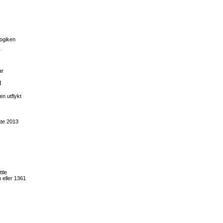
gogiken
r
ar
d
n utflykt
äte 2013
tle
 eller 1361