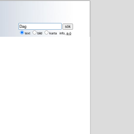
text
bild
karta
info
,
a-ö