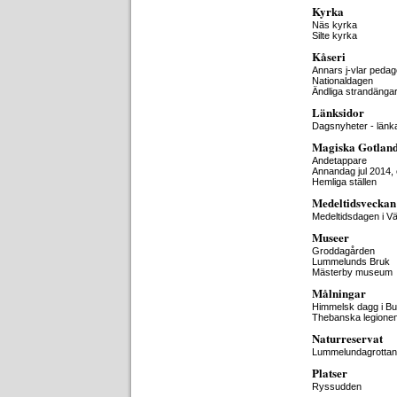
Kyrka
Näs kyrka
Silte kyrka
Kåseri
Annars j-vlar peda
Nationaldagen
Ändliga strandänga
Länksidor
Dagsnyheter - länk
Magiska Gotlan
Andetappare
Annandag jul 2014, e
Hemliga ställen
Medeltidsveckan
Medeltidsdagen i V
Museer
Groddagården
Lummelunds Bruk
Mästerby museum
Målningar
Himmelsk dagg i But
Thebanska legionen
Naturreservat
Lummelundagrottan
Platser
Ryssudden