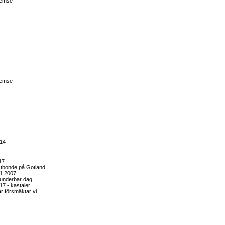
Hemse
Hemse
14
17
istbonde på Gotland
1 2007
 underbar dag!
17 - kastaler
ar försmäktar vi