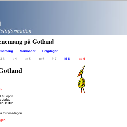
enemang på Gotland
venemang
Marknader
Helgdagar
å 3
ti 4
on 5
to 6
fr 7
lö 8
sö 9
Gotland
sk
 & Loppis
färdsdag
n, kultur
ka fordonsdagen
n
agen