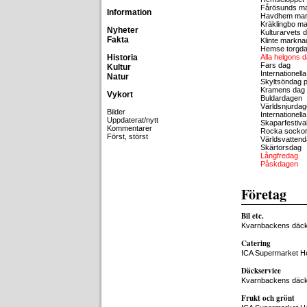
Fårösunds m
Information
Havdhem ma
Kräklingbo m
Nyheter
Kulturarvets 
Fakta
Klinte markna
Hemse torgd
Historia
Alla helgons 
Fars dag
Kultur
Internationell
Natur
Skyltsöndag 
Kramens dag
Vykort
Buldardagen
Världsnjurda
Bilder
Internationel
Uppdaterat/nytt
Skaparfestivale
Kommentarer
Rocka socko
Först, störst
Världsvatten
Skärtorsdag
Långfredag
Påskdagen
Företag
Bil etc.
Kvarnbackens däc
Catering
ICA Supermarket 
Däckservice
Kvarnbackens däc
Frukt och grönt