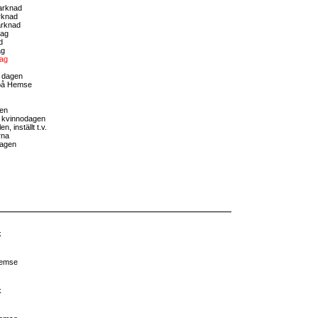
arknad
rknad
arknad
dag
d
ag
dag
a dagen
på Hemse
gen
la kvinnodagen
n, inställt t.v.
rna
dagen
k
Hemse
k