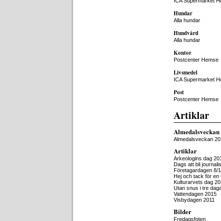
ICA Supermarket 
Hundar
Alla hundar
Hundvård
Alla hundar
Kontor
Postcenter Hemse
Livsmedel
ICA Supermarket 
Post
Postcenter Hemse
Artiklar
Almedalsveckan
Almedalsveckan 20
Artiklar
Arkeologins dag 20
Dags att bli journal
Företagardagen 8/1
Hej och tack för en
Kulturarvets dag 20
Utan snus i tre dag
Vattendagen 2015
Visbydagen 2011
Bilder
Fredagsfoten