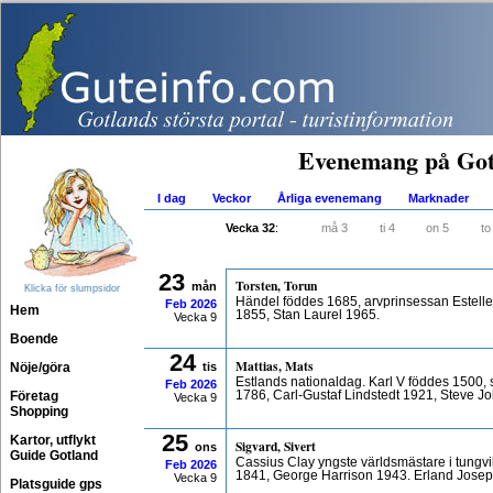
Evenemang på Got
I dag
Veckor
Årliga evenemang
Marknader
Vecka 32
:
må 3
ti 4
on 5
to
23
Torsten, Torun
mån
Klicka för slumpsidor
Händel föddes 1685, arvprinsessan Estelle
Feb
2026
Hem
1855, Stan Laurel 1965.
Vecka 9
Boende
24
Mattias, Mats
Nöje/göra
tis
Estlands nationaldag. Karl V föddes 1500,
Feb
2026
Företag
1786, Carl-Gustaf Lindstedt 1921, Steve J
Vecka 9
Shopping
25
Kartor, utflykt
Sigvard, Sivert
ons
Guide Gotland
Cassius Clay yngste världsmästare i tungv
Feb
2026
1841, George Harrison 1943. Erland Jose
Vecka 9
Platsguide gps