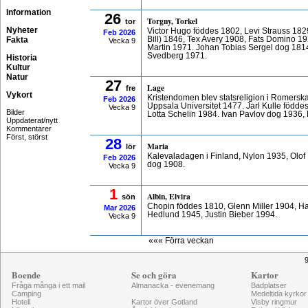
Information
26
Torgny, Torkel
tor
Nyheter
Victor Hugo föddes 1802, Levi Strauss 1829
Feb
2026
Fakta
Bill) 1846, Tex Avery 1908, Fats Domino 
Vecka 9
Martin 1971. Johan Tobias Sergel dog 1814
Svedberg 1971.
Historia
Kultur
Natur
27
Lage
fre
Vykort
Kristendomen blev statsreligion i Romerska r
Feb
2026
Uppsala Universitet 1477. Jarl Kulle född
Vecka 9
Bilder
Lotta Schelin 1984. Ivan Pavlov dog 1936
Uppdaterat/nytt
Kommentarer
Först, störst
28
Maria
lör
Kalevaladagen i Finland, Nylon 1935, Olof 
Feb
2026
dog 1908.
Vecka 9
1
Albin, Elvira
sön
Chopin föddes 1810, Glenn Miller 1904, H
Mar
2026
Hedlund 1945, Justin Bieber 1994.
Vecka 9
««« Förra veckan
9
Boende
Se och göra
Kartor
Fråga många i ett mail
Almanacka - evenemang
Badplatser
Camping
Medeltida kyrkor
Hotell
Kartor över Gotland
Visby ringmur