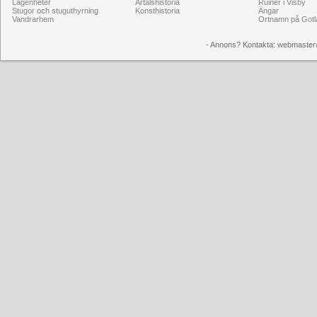
Lägenheter
Årtalshistoria
Ruiner i Visby
Stugor och stuguthyrning
Konsthistoria
Ängar
Vandrarhem
Ortnamn på Gotl
- Annons? Kontakta: webmaster@