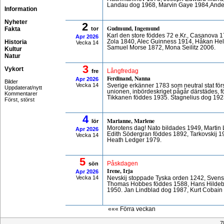
Landau dog 1968, Marvin Gaye 1984,Anders
Information
Nyheter
2
Gudmund, Ingemund
Fakta
tor
Karl den store föddes 72 e.Kr., Casanova 
Apr
2026
Historia
Zola 1840, Alec Guinness 1914, Håkan Hel
Vecka 14
Samuel Morse 1872, Mona Seilitz 2006.
Kultur
Natur
3
Vykort
fre
Långfredag
Ferdinand, Nanna
Apr
2026
Bilder
Vecka 14
Sverige erkänner 1783 som neutral stat för
Uppdaterat/nytt
unionen, inbördeskriget pågår därstädes, f
Kommentarer
Tikkanen föddes 1935. Stagnelius dog 19
Först, störst
4
Marianne, Marlene
lör
Morotens dag! Nato bildades 1949, Martin
Apr
2026
Edith Södergran föddes 1892, Tarkovskij 
Vecka 14
Heath Ledger 1979.
5
sön
Påskdagen
Irene, Irja
Apr
2026
Vecka 14
Nevskij stoppade Tyska orden 1242, Svens
Thomas Hobbes föddes 1588, Hans Hildeb
1950. Jan Lindblad dog 1987, Kurt Cobain
««« Förra veckan
7