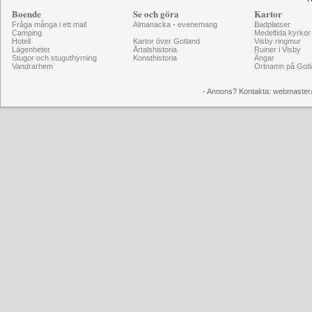
Boende
Se och göra
Kartor
Fråga många i ett mail
Almanacka - evenemang
Badplatser
Camping
Medeltida kyrkor
Hotell
Kartor över Gotland
Visby ringmur
Lägenheter
Årtalshistoria
Ruiner i Visby
Stugor och stuguthyrning
Konsthistoria
Ängar
Vandrarhem
Ortnamn på Gotl
- Annons? Kontakta: webmaster@