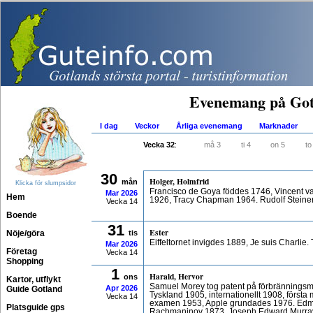
Evenemang på Got
I dag
Veckor
Årliga evenemang
Marknader
Vecka 32
:
må 3
ti 4
on 5
to
30
Holger, Holmfrid
mån
Klicka för slumpsidor
Francisco de Goya föddes 1746, Vincent 
Mar
2026
Hem
1926, Tracy Chapman 1964. Rudolf Steine
Vecka 14
Boende
31
Ester
Nöje/göra
tis
Eiffeltornet invigdes 1889, Je suis Charlie
Mar
2026
Företag
Vecka 14
Shopping
1
Harald, Hervor
ons
Kartor, utflykt
Samuel Morey tog patent på förbränningsm
Apr
2026
Guide Gotland
Tyskland 1905, internationellt 1908, första
Vecka 14
examen 1953, Apple grundades 1976. Edm
Platsguide gps
Rachmaninov 1873, Joseph Edward Murray 