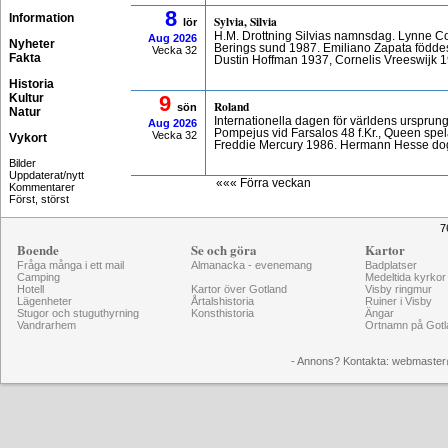
8
Information
Sylvia, Silvia
lör
H.M. Drottning Silvias namnsdag. Lynne Cox
Aug
2026
Nyheter
Berings sund 1987. Emiliano Zapata födde
Vecka 32
Fakta
Dustin Hoffman 1937, Cornelis Vreeswijk 
Historia
Kultur
9
Roland
sön
Natur
Internationella dagen för världens urspru
Aug
2026
Pompejus vid Farsalos 48 f.Kr., Queen spel
Vecka 32
Vykort
Freddie Mercury 1986. Hermann Hesse dog
Bilder
Uppdaterat/nytt
««« Förra veckan
Kommentarer
Först, störst
7
Boende
Se och göra
Kartor
Fråga många i ett mail
Almanacka - evenemang
Badplatser
Camping
Medeltida kyrkor
Hotell
Kartor över Gotland
Visby ringmur
Lägenheter
Årtalshistoria
Ruiner i Visby
Stugor och stuguthyrning
Konsthistoria
Ängar
Vandrarhem
Ortnamn på Gotl
- Annons? Kontakta: webmaster@