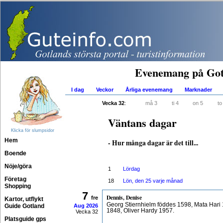
Evenemang på Got
I dag
Veckor
Årliga evenemang
Marknader
Vecka 32
:
må 3
ti 4
on 5
to
Väntans dagar
Klicka för slumpsidor
Hem
- Hur många dagar är det till...
Boende
Nöje/göra
1
Lördag
Företag
18
Lön, den 25 varje månad
Shopping
7
Dennis, Denise
fre
Kartor, utflykt
Georg Stiernhielm föddes 1598, Mata Hari
Guide Gotland
Aug
2026
1848, Oliver Hardy 1957.
Vecka 32
Platsguide gps