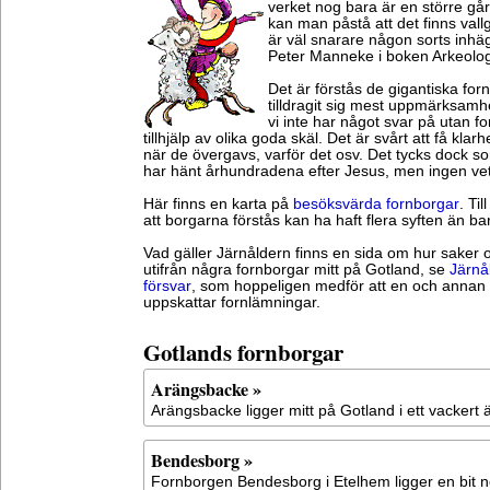
verket nog bara är en större gård
kan man påstå att det finns vall
är väl snarare någon sorts inh
Peter Manneke i boken Arkeolog
Det är förstås de gigantiska fo
tilldragit sig mest uppmärksamh
vi inte har något svar på utan 
tillhjälp av olika goda skäl. Det är svårt att få kla
när de övergavs, varför det osv. Det tycks dock s
har hänt århundradena efter Jesus, men ingen ve
Här finns en karta på
besöksvärda fornborgar
. Til
att borgarna förstås kan ha haft flera syften än ba
Vad gäller Järnåldern finns en sida om hur saker 
utifrån några fornborgar mitt på Gotland, se
Järnå
försvar
, som hoppeligen medför att en och annan 
uppskattar fornlämningar.
Gotlands fornborgar
Arängsbacke »
Arängsbacke ligger mitt på Gotland i ett vackert
Bendesborg »
Fornborgen Bendesborg i Etelhem ligger en bit ne