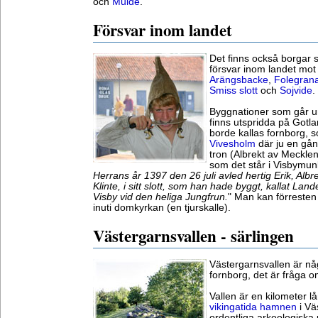
och
Mulde
.
Försvar inom landet
Det finns också borgar 
försvar inom landet mot 
Arängsbacke
,
Folegran
Smiss slott
och
Sojvide
.
Byggnationer som går u
finns utspridda på Gotla
borde kallas fornborg, 
Vivesholm
där ju en gång
tron (Albrekt av Mecklen
som det står i Visbymun
Herrans år 1397 den 26 juli avled hertig Erik, Albr
Klinte, i sitt slott, som han hade byggt, kallat La
Visby vid den heliga Jungfrun.
" Man kan förresten
inuti domkyrkan (en tjurskalle).
Västergarnsvallen - särlingen
Västergarnsvallen är nå
fornborg, det är fråga 
Vallen är en kilometer 
vikingatida hamnen
i Vä
ordentliga arkeologiska