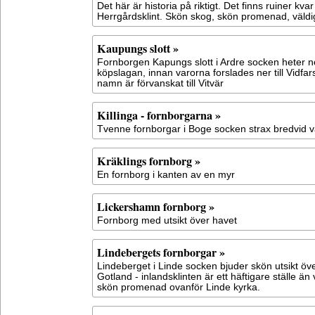
Det här är historia på riktigt. Det finns ruiner kv
Herrgårdsklint. Skön skog, skön promenad, väldi
Kaupungs slott »
Fornborgen Kapungs slott i Ardre socken heter nog
köpslagan, innan varorna forslades ner till Vidfa
namn är förvanskat till Vitvär
Killinga - fornborgarna »
Tvenne fornborgar i Boge socken strax bredvid 
Kräklings fornborg »
En fornborg i kanten av en myr
Lickershamn fornborg »
Fornborg med utsikt över havet
Lindebergets fornborgar »
Lindeberget i Linde socken bjuder skön utsikt öv
Gotland - inlandsklinten är ett häftigare ställe ä
skön promenad ovanför Linde kyrka.