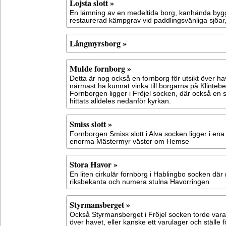
Lojsta slott »
En lämning av en medeltida borg, kanhända byg
restaurerad kämpgrav vid paddlingsvänliga sjöar
Långmyrsborg »
Mulde fornborg »
Detta är nog också en fornborg för utsikt över h
närmast ha kunnat vinka till borgarna på Klinteb
Fornborgen ligger i Fröjel socken, där också en 
hittats alldeles nedanför kyrkan.
Smiss slott »
Fornborgen Smiss slott i Alva socken ligger i en
enorma Mästermyr väster om Hemse
Stora Havor »
En liten cirkulär fornborg i Hablingbo socken där
riksbekanta och numera stulna Havorringen
Styrmansberget »
Också Styrmansberget i Fröjel socken torde vara
över havet, eller kanske ett varulager och ställe 