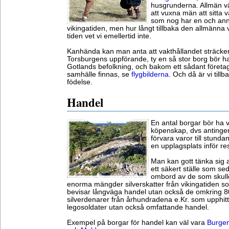
husgrunderna. Allmän vär
att vuxna män att sitta v
som nog har en och ann
vikingatiden, men hur långt tillbaka den allmänna v
tiden vet vi emellertid inte.
Kanhända kan man anta att vakthållandet sträcker s
Torsburgens uppförande, ty en så stor borg bör ha
Gotlands befolkning, och bakom ett sådant företag
samhälle finnas, se
flygbilderna
. Och då är vi tillb
födelse.
Handel
En antal borgar bör ha v
köpenskap, dvs antingen
förvara varor till stund
en upplagsplats inför re
Man kan gott tänka sig 
ett säkert ställe som se
ombord av de som skulle
enorma mängder silverskatter från vikingatiden so
bevisar långväga handel utan också de omkring 8
silverdenarer från århundradena e.Kr. som upphitt
legosoldater utan också omfattande handel.
Exempel på borgar för handel kan väl vara
Burgen