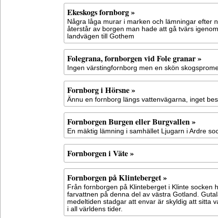
Ekeskogs fornborg »
Några låga murar i marken och lämningar efter n
återstår av borgen man hade att gå tvärs igen
landvägen till Gothem
Folegrana, fornborgen vid Fole granar »
Ingen värstingfornborg men en skön skogsprom
Fornborg i Hörsne »
Ännu en fornborg längs vattenvägarna, inget be
Fornborgen Burgen eller Burgvallen »
En mäktig lämning i samhället Ljugarn i Ardre so
Fornborgen i Väte »
Fornborgen på Klinteberget »
Från fornborgen på Klinteberget i Klinte socken 
farvattnen på denna del av västra Gotland. Guta
medeltiden stadgar att envar är skyldig att sitta va
i all världens tider.