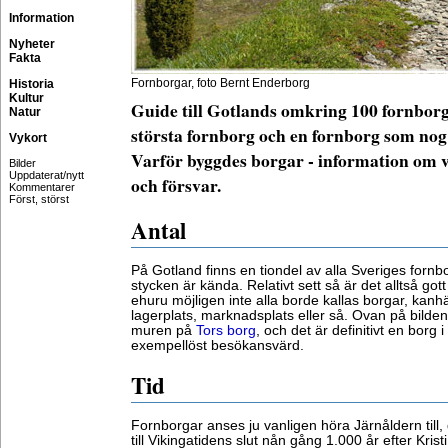
Information
Nyheter
Fakta
Fornborgar, foto Bernt Enderborg
Historia
Kultur
Guide till Gotlands omkring 100 fornborg
Natur
största fornborg och en fornborg som nog 
Vykort
Varför byggdes borgar - information om v
Bilder
Uppdaterat/nytt
och försvar.
Kommentarer
Först, störst
Antal
På Gotland finns en tiondel av alla Sveriges forn
stycken är kända. Relativt sett så är det alltså go
ehuru möjligen inte alla borde kallas borgar, kan
lagerplats, marknadsplats eller så. Ovan på bilden 
muren på
Tors borg
, och det är definitivt en borg
exempellöst besökansvärd.
Tid
Fornborgar anses ju vanligen höra Järnåldern till, 
till Vikingatidens slut nån gång 1.000 år efter Kris