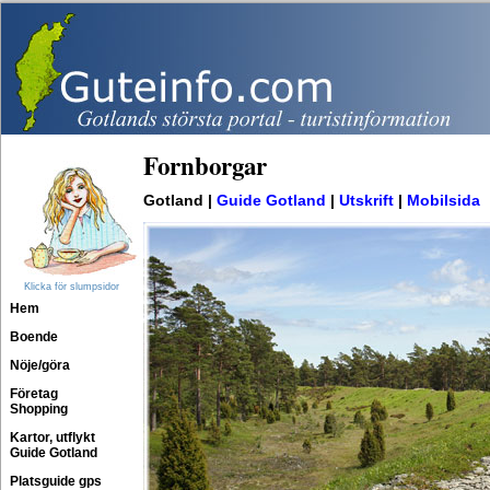
Fornborgar
Gotland |
Guide Gotland
|
Utskrift
|
Mobilsida
Klicka för slumpsidor
Hem
Boende
Nöje/göra
Företag
Shopping
Kartor, utflykt
Guide Gotland
Platsguide gps