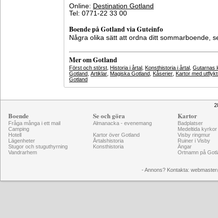
Online:
Destination Gotland
Tel: 0771-22 33 00
Boende på Gotland via Guteinfo
Några olika sätt att ordna ditt sommarboende, 
Mer om Gotland
Först och störst
,
Historia i årtal
,
Konsthistoria i årtal
,
Gutarnas k
Gotland
,
Artiklar
,
Magiska Gotland
,
Kåserier
,
Kartor med utflyk
Gotland
2
Boende
Se och göra
Kartor
Fråga många i ett mail
Almanacka - evenemang
Badplatser
Camping
Medeltida kyrkor
Hotell
Kartor över Gotland
Visby ringmur
Lägenheter
Årtalshistoria
Ruiner i Visby
Stugor och stuguthyrning
Konsthistoria
Ängar
Vandrarhem
Ortnamn på Gotl
- Annons? Kontakta: webmaster@