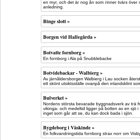
en myr, och det är nog ån som rinner tvärs öve
anledning.
Binge slott »
Borgen vid Hallegårda »
Botvatte fornborg »
En fornborg i Ala på Snubblebacke
Botvidebackar - Walbierg »
Av järnåldersborgen Walbierg i Lau socken återstå
ett skönt utsiktsställe ovanpå den inlandsklint s
Bulverket »
Nordens största bevarade byggnadsverk av trä 
vikinga- och medeltid ligger på botten av en sjö 
inget som går att se, du kan dock bada i sjön.
Bygdeborg i Väskinde »
En folkvandringstida fornborg strax norr om Visb