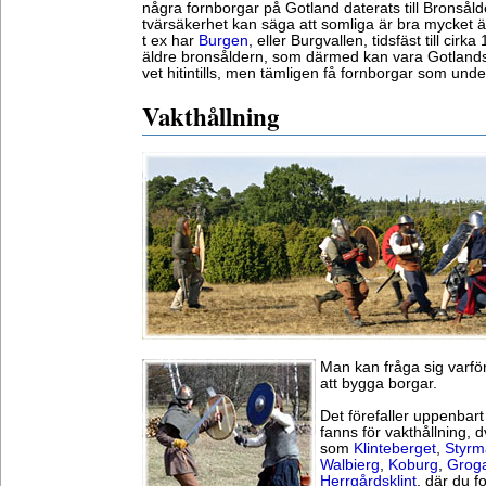
några fornborgar på Gotland daterats till Bronsål
tvärsäkerhet kan säga att somliga är bra mycket ä
t ex har
Burgen
, eller Burgvallen, tidsfäst till cirk
äldre bronsåldern, som därmed kan vara Gotlands 
vet hitintills, men tämligen få fornborgar som und
Vakthållning
Man kan fråga sig varför
att bygga borgar.
Det förefaller uppenbar
fanns för vakthållning, 
som
Klinteberget
,
Styrm
Walbierg
,
Koburg
,
Grog
Herrgårdsklint
, där du f