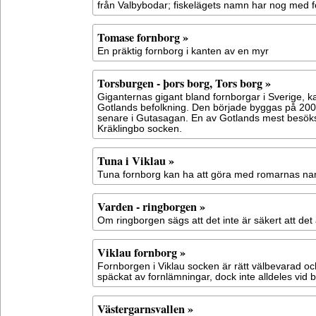
från Valbybodar; fiskelägets namn har nog med f
Tomase fornborg »
En präktig fornborg i kanten av en myr
Torsburgen - þors borg, Tors borg »
Giganternas gigant bland fornborgar i Sverige, 
Gotlands befolkning. Den började byggas på 200
senare i Gutasagan. En av Gotlands mest besöksv
Kräklingbo socken.
Tuna i Viklau »
Tuna fornborg kan ha att göra med romarnas na
Varden - ringborgen »
Om ringborgen sägs att det inte är säkert att det
Viklau fornborg »
Fornborgen i Viklau socken är rätt välbevarad oc
späckat av fornlämningar, dock inte alldeles vid 
Västergarnsvallen »