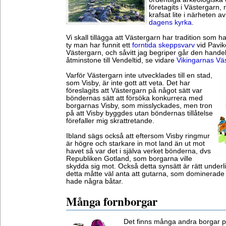
företagits i Västergarn,
krafsat lite i närheten a
dagens kyrka
.
Vi skall tillägga att Västergarn har tradition som ha
ty man har funnit ett
forntida skeppsvarv
vid Pavik
Västergarn, och såvitt jag begriper går den handel
åtminstone till Vendeltid, se vidare
Vikingarnas Vä
Varför Västergarn inte utvecklades till en stad,
som Visby, är inte gott att veta. Det har
föreslagits att Västergarn på något sätt var
böndernas sätt att försöka konkurrera med
borgarnas Visby, som misslyckades, men tron
på att Visby byggdes utan böndernas tillåtelse
förefaller mig skrattretande.
Ibland sägs också att eftersom Visby ringmur
är högre och starkare in mot land än ut mot
havet så var det i själva verket bönderna, dvs
Republiken Gotland, som borgarna ville
skydda sig mot. Också detta synsätt är rätt underl
detta måtte väl anta att gutarna, som dominerade 
hade några båtar.
Många fornborgar
Det finns många andra borgar p