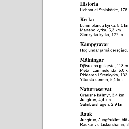
Historia
Lichnat ei Stainkörke, 178
Kyrka
Lummelunda kyrka, 5,1 k
Martebo kyrka, 5,3 km
Stenkyrka kyrka, 127 m
Kämpgravar
Höglundar järnåldersgård,
Målningar
Djävulens gullgryta, 118 m
Pietá i Lummelunda, 5,0 
Riddaren i Stenkyrka, 132
Yttersta domen, 5,1 km
Naturreservat
Grausne källmyr, 3,4 km
Jungfrun, 4,4 km
Salmbärshagen, 2,9 km
Rauk
Jungfrun, Jungfruklint, blå
Raukar vid Lickershamn, 3