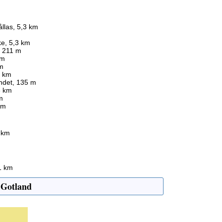
ållas, 5,3 km
ke, 5,3 km
, 211 m
 m
 m
3 km
ndet, 135 m
3 km
m
km
 km
1 km
 Gotland