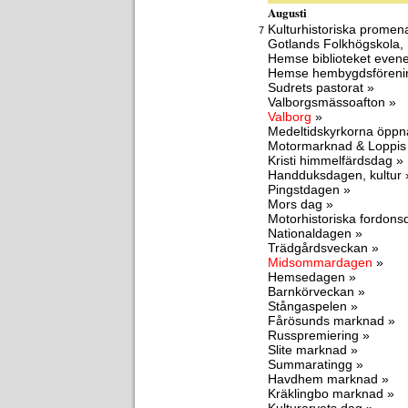
Augusti
Kulturhistoriska promen
7
Gotlands Folkhögskola,
Hemse biblioteket eve
Hemse hembygdsföreni
Sudrets pastorat »
Valborgsmässoafton »
Valborg
»
Medeltidskyrkorna öppn
Motormarknad & Loppis
Kristi himmelfärdsdag »
Handduksdagen, kultur 
Pingstdagen »
Mors dag »
Motorhistoriska fordon
Nationaldagen »
Trädgårdsveckan »
Midsommardagen
»
Hemsedagen »
Barnkörveckan »
Stångaspelen »
Fårösunds marknad »
Russpremiering »
Slite marknad »
Summaratingg »
Havdhem marknad »
Kräklingbo marknad »