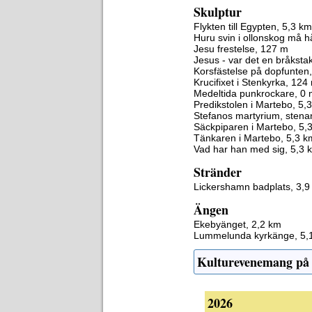
Skulptur
Flykten till Egypten, 5,3 km
Huru svin i ollonskog må h
Jesu frestelse, 127 m
Jesus - var det en bråksta
Korsfästelse på dopfunten
Krucifixet i Stenkyrka, 124
Medeltida punkrockare, 0
Predikstolen i Martebo, 5,
Stefanos martyrium, stena
Säckpiparen i Martebo, 5,
Tänkaren i Martebo, 5,3 k
Vad har han med sig, 5,3 
Stränder
Lickershamn badplats, 3,9
Ängen
Ekebyänget, 2,2 km
Lummelunda kyrkänge, 5,
Kulturevenemang på
2026