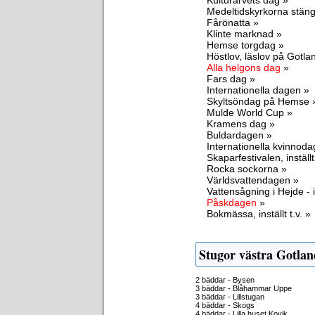
Kulturarvets dag »
Medeltidskyrkorna stäng
Fårönatta »
Klinte marknad »
Hemse torgdag »
Höstlov, läslov på Gotla
Alla helgons dag
»
Fars dag »
Internationella dagen »
Skyltsöndag på Hemse 
Mulde World Cup »
Kramens dag »
Buldardagen »
Internationella kvinnod
Skaparfestivalen, inställt 
Rocka sockorna »
Världsvattendagen »
Vattensågning i Hejde - i
Påskdagen
»
Bokmässa, inställt t.v. »
Stugor västra Gotlan
2 bäddar - Bysen
3 bäddar - Blåhammar Uppe
3 bäddar - Lillstugan
4 bäddar - Skogs
4 bäddar - Lilla huset Kovik