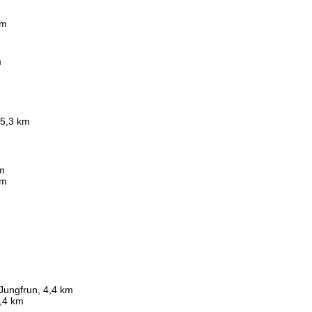
 m
m
 5,3 km
km
 m
 Jungfrun, 4,4 km
,4 km