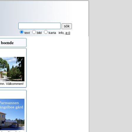
text
bild
karta
info
,
a-ö
 boende
amn. Välkommen!