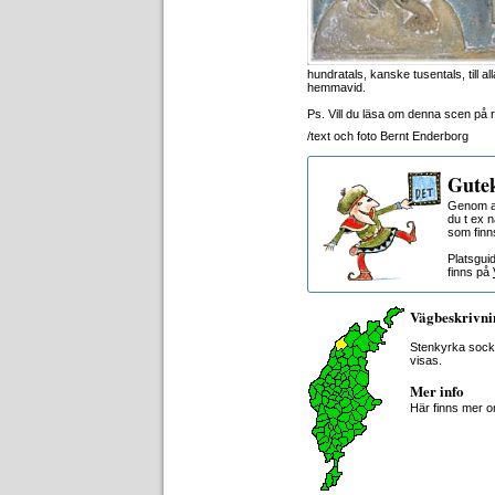
hundratals, kanske tusentals, till a
hemmavid.
Ps. Vill du läsa om denna scen på r
/text och foto Bernt Enderborg
Gutek
Genom at
du t ex 
som finn
Platsgui
finns på
Vägbeskrivni
Stenkyrka sock
visas.
Mer info
Här finns mer 