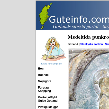
Medeltida punkro
Gotland |
Stenkyrka socken
|
Sk
Klicka för slumpsidor
Hem
Boende
Nöje/göra
Företag
Shopping
Kartor, utflykt
Guide Gotland
Platsguide gps