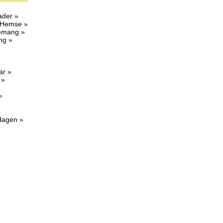
ader »
 Hemse »
nemang »
ng »
ar »
 »
»
sdagen »