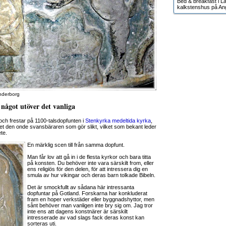
Bed & breakfast i Lä
kalkstenshus på An
Enderborg
 något utöver det vanliga
ch frestar på 1100-talsdopfunten i
Stenkyrka medeltida kyrka
,
et den onde svansbäraren som gör slikt, vilket som bekant leder
ete.
En märklig scen till från samma dopfunt.
Man får lov att gå in i de flesta kyrkor och bara titta
på konsten. Du behöver inte vara särskilt from, eller
ens religiös för den delen, för att intressera dig en
smula av hur vikingar och deras barn tolkade Bibeln.
Det är smockfullt av sådana här intressanta
dopfuntar på Gotland. Forskarna har konkluderat
fram en hoper verkstäder eller byggnadshyttor, men
sånt behöver man vanligen inte bry sig om. Jag tror
inte ens att dagens konstnärer är särskilt
intresserade av vad slags fack deras konst kan
sorteras uti.