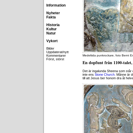
Information
Nyheter
Fakta
Historia
Kultur
Natur
Vykort
Bilder
Uppdaterat/nytt
Kommentarer
Medeltida punkrockare, foto Bernt 
Först, störst
En dopfunt från 1100-talet,
Det är ingalunda Sheena som står o
inte ens
Stone Church
. Månne är d
till att Jesus ber honom dra åt helv