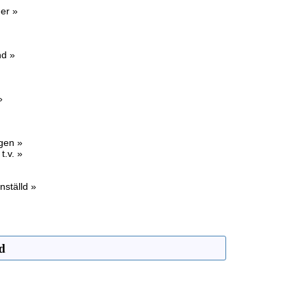
er »
nd »
»
agen »
t.v. »
nställd »
d