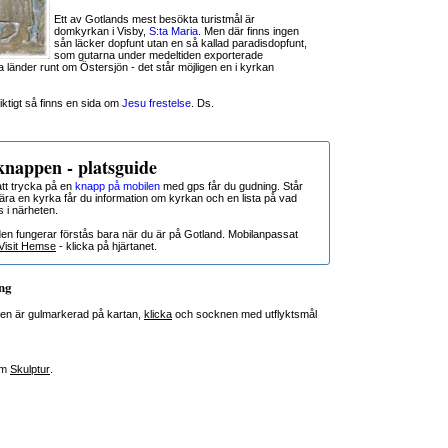
Ett av Gotlands mest besökta turistmål är
domkyrkan i Visby,
S:ta Maria
. Men där finns ingen
sån läcker dopfunt utan en så kallad paradisdopfunt,
som gutarna under medeltiden exporterade
lla länder runt om Östersjön - det står möjligen en i kyrkan
iktigt så finns en sida om
Jesu frestelse
. Ds.
nappen - platsguide
t trycka på en
knapp på mobilen
med gps får du gudning. Står
nära en kyrka får du information om kyrkan och en lista på vad
s i närheten.
den fungerar förstås bara när du är på Gotland. Mobilanpassat
Visit Hemse
- klicka på hjärtanet.
ng
en är gulmarkerad på kartan,
klicka
och socknen med utflyktsmål
om
Skulptur
.