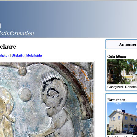
ckare
Annonser
ulptur
|
Utskrift
|
Mobilsida
Gula hönan
Gästgiveri i Roneh
Farmannen