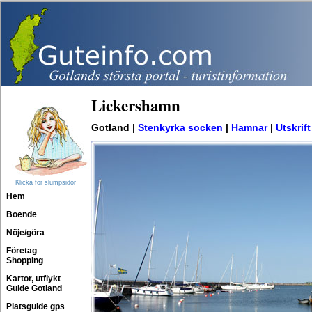
Lickershamn
Gotland |
Stenkyrka socken
|
Hamnar
|
Utskrift
Klicka för slumpsidor
Hem
Boende
Nöje/göra
Företag
Shopping
Kartor, utflykt
Guide Gotland
Platsguide gps