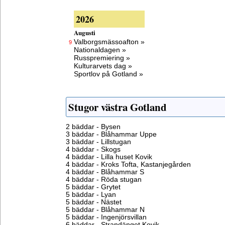
2026
Augusti
Valborgsmässoafton »
9
Nationaldagen »
Russpremiering »
Kulturarvets dag »
Sportlov på Gotland »
Stugor västra Gotland
2 bäddar - Bysen
3 bäddar - Blåhammar Uppe
3 bäddar - Lillstugan
4 bäddar - Skogs
4 bäddar - Lilla huset Kovik
4 bäddar - Kroks Tofta, Kastanjegården
4 bäddar - Blåhammar S
4 bäddar - Röda stugan
5 bäddar - Grytet
5 bäddar - Lyan
5 bäddar - Nästet
5 bäddar - Blåhammar N
5 bäddar - Ingenjörsvillan
6 bäddar - Strandänget Kovik