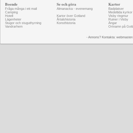
Boende
Se och göra
Kartor
Fråga många i ett mail
Almanacka - evenemang
Badplatser
Camping
Medeltida kyrkor
Hotell
Kartor över Gotland
Visby ringmur
Lägenheter
Årtalshistoria
Ruiner i Visby
Stugor och stuguthyrning
Konsthistoria
Ängar
Vandrarhem
Ortnamn på Gotl
- Annons? Kontakta: webmaster@