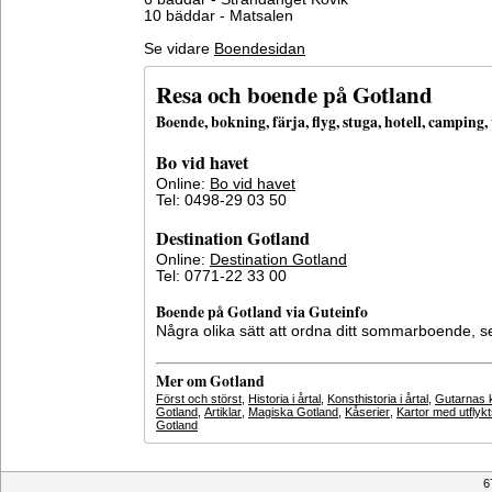
10 bäddar - Matsalen
Se vidare
Boendesidan
Resa och boende på Gotland
Boende, bokning, färja, flyg, stuga, hotell, campin
Bo vid havet
Online:
Bo vid havet
Tel: 0498-29 03 50
Destination Gotland
Online:
Destination Gotland
Tel: 0771-22 33 00
Boende på Gotland via Guteinfo
Några olika sätt att ordna ditt sommarboende, 
Mer om Gotland
Först och störst
,
Historia i årtal
,
Konsthistoria i årtal
,
Gutarnas k
Gotland
,
Artiklar
,
Magiska Gotland
,
Kåserier
,
Kartor med utflyk
Gotland
6